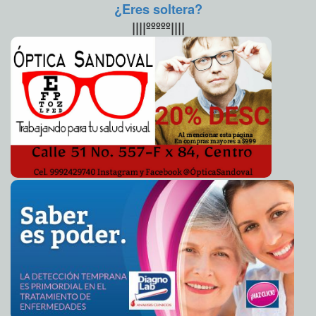
materna
Claudia Sofía Gómez Infante
¿Eres soltera?
Alfredo Adame disfruta besar a Aylin Mujica
2016-08-03 11:20:12
Claudia Sofía
||||ººººº||||
Gómez Infante
Urgen a crear campaña para evitar tirar colillas en la
2016-08-03 11:02:26
calle
Claudia Sofía Gómez Infante
Pedro Fernández busca reconquistar al público
2016-08-03 11:00:02
Carmen
Alicia Briceño Sánchez
Beatriz Zavala exige mejor respuesta del gobierno ante
2016-08-03 10:57:28
Donald Trump
Jorge Armando León Borges
Duarte denuncia a Yunes por enriquecimiento ilícito
2016-08-03 10:54:21
Jorge Armando León Borges
Jalisco, el primer estado en eliminar el fuero
2016-08-03 10:52:16
Carmen Alicia
Briceño Sánchez
Peter Hook publicará tercer libro
2016-08-03 10:50:13
Jorge Armando León Borges
Diputas del PRI y PVEM rechazan iniciativas de Peña
2016-08-03 10:42:18
Nieto
Carmen Alicia Briceño Sánchez
2017, ¿primer año del turismo espacial?
2016-08-03 10:39:21
Jorge Armando
León Borges
¿Por qué Isis odia a Occidente?
2016-08-03 10:34:58
Jorge Armando León Borges
Colombiana muere al caer del piso
2016-08-03 10:22:38
Jorge Armando León
Borges
Movimiento telúrico en Oaxaca
2016-08-03 10:09:36
Claudia Sofía Gómez Infante