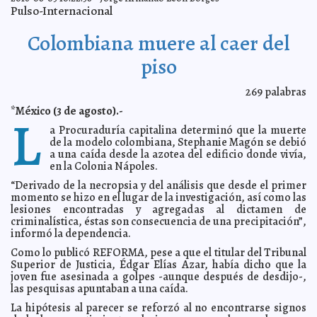
Ozzy Osbourne toma terapia de adicción al sexo
2016-08-04 12:24:05
Jorge
Pulso-Internacional
Armando León Borges
Earl golpeará en cuatro estados
2016-08-04 12:17:30
Claudia Sofía Gómez Infante
Colombiana muere al caer del
Aún no deciden el futuro de Mónica Robles en El Señor
2016-08-04 12:15:09
de los Cielos
piso
Claudia Sofía Gómez Infante
Danny García pide 40 millones de dólares para pelear
2016-08-04 12:11:04
con Pacquiao
Claudia Sofía Gómez Infante
269
palabras
Santander, el banco más generoso
2016-08-04 12:06:45
Claudia Sofía Gómez
*México (3 de agosto).-
L
Infante
a Procuraduría capitalina determinó que la muerte
Prefiere destruir un automóvil pero no sacrificar al gato
2016-08-04 12:03:52
de la modelo colombiana, Stephanie Magón se debió
Eduardo Ignacio Ramos Pérez
a una caída desde la azotea del edificio donde vivía,
Asesinan a novia de sicario de El Chapo
2016-08-04 12:00:11
Jorge Armando
en la Colonia Nápoles.
León Borges
“Derivado de la necropsia y del análisis que desde el primer
Fue por las cervezas y lo atropellaron
2016-08-04 11:58:46
Claudia Sofía Gómez
momento se hizo en el lugar de la investigación, así como las
Infante
lesiones encontradas y agregadas al dictamen de
Proceso migratorio de Melania Trump es cuestionado
2016-08-04 11:56:49
criminalística, éstas son consecuencia de una precipitación”,
Claudia Sofía Gómez Infante
informó la dependencia.
ONU pide rechazar ley antiaborto
2016-08-04 11:54:10
Eduardo Ignacio Ramos
Como lo publicó REFORMA, pese a que el titular del Tribunal
Pérez
Superior de Justicia, Édgar Elías Azar, había dicho que la
Extraña enfermedad mata a 30 niños en Birmania
2016-08-04 11:50:55
Jorge
joven fue asesinada a golpes -aunque después de desdijo-,
Armando León Borges
las pesquisas apuntaban a una caída.
Piden calma en Londres tras ataque
2016-08-04 11:43:21
Carmen Alicia Briceño
La hipótesis al parecer se reforzó al no encontrarse signos
Sánchez