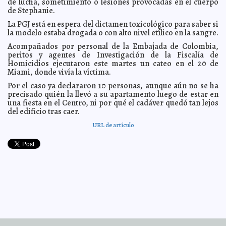
de lucha, sometimiento o lesiones provocadas en el cuerpo
Michelle Obama felicita a su esposo
2016-08-04 11:39:34
de Stephanie.
Eduardo Ignacio Ramos
Pérez
La PGJ está en espera del dictamen toxicológico para saber si
¿Dónde puedo ver los Juegos Olímpicos?
2016-08-04 11:35:18
Eduardo
la modelo estaba drogada o con alto nivel etílico en la sangre.
Ignacio Ramos Pérez
Acompañados por personal de la Embajada de Colombia,
TRI Olímpico, lejos de las apuestas
2016-08-04 11:30:17
Eduardo Ignacio Ramos
peritos y agentes de Investigación de la Fiscalía de
Pérez
Homicidios ejecutaron este martes un cateo en el 20 de
Daños menores en Chetumal por huracán Earl
2016-08-04 11:22:27
Jorge
Miami, donde vivía la víctima.
Armando León Borges
Por el caso ya declararon 10 personas, aunque aún no se ha
Cinemex no proyectará el Escuadrón Suicida
2016-08-04 11:19:51
Eduardo
precisado quién la llevó a su apartamento luego de estar en
Ignacio Ramos Pérez
una fiesta en el Centro, ni por qué el cadáver quedó tan lejos
Maite Perroni no quiere comparaciones
2016-08-04 11:17:21
del edificio tras caer.
Jorge Armando
León Borges
URL de artículo
Plataformas petroleras siguen trabajando a pesar de
2016-08-04 11:12:02
tormenta Earl
Jorge Armando León Borges
Orlando Bloom y Katy Perry se pasean desnudos
2016-08-04 11:10:12
Eduardo Ignacio Ramos Pérez
Legisladores de Guerrero se reúnen con padres de
2016-08-04 10:54:35
Ayotzinapa
Carmen Alicia Briceño Sánchez
Gobernador de Veracruz acepta renuncia de secretario
2016-08-04 10:53:02
de Seguridad Pública
Claudia Sofía Gómez Infante
DIF inaugura espacio de lactancia móvil
2016-08-04 10:50:33
A7
Universidad Modelo se une a campaña de lactancia
2016-08-04 10:43:36