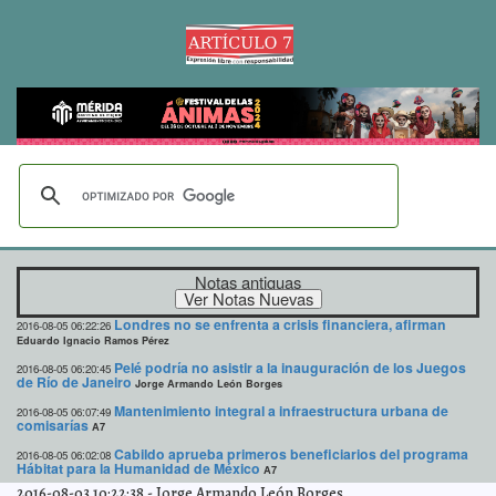
Notas antiguas
Londres no se enfrenta a crisis financiera, afirman
2016-08-05 06:22:26
Eduardo Ignacio Ramos Pérez
Pelé podría no asistir a la inauguración de los Juegos
2016-08-05 06:20:45
de Río de Janeiro
Jorge Armando León Borges
Mantenimiento integral a infraestructura urbana de
2016-08-05 06:07:49
comisarías
A7
Cabildo aprueba primeros beneficiarios del programa
2016-08-05 06:02:08
Hábitat para la Humanidad de México
A7
2016-08-03 10:22:38
-
Jorge Armando León Borges