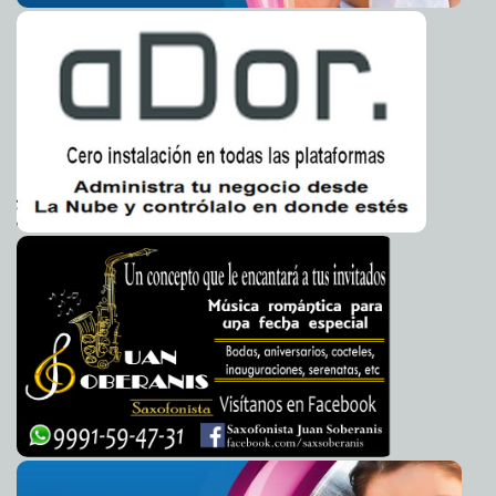
CNDH va contra ley de protección a periodistas
2016-08-03 10:07:22
Eduardo
Ignacio Ramos Pérez
Tres volcanes entran en erupción en Indonesia
2016-08-03 09:52:58
Jorge
Armando León Borges
Mandato de Obama es un desastre, afirma Trump
2016-08-03 09:46:20
Eduardo Ignacio Ramos Pérez
Japón y EE.UU piden reunión de emergencia por misil
2016-08-03 09:43:27
de Corea del Norteil
Carmen Alicia Briceño Sánchez
Joven madre resalta los beneficios de lactar
2016-08-03 09:39:12
Claudia Sofía
Gómez Infante
Margarita Zavala no ve a AMLO como un peligro
2016-08-03 09:15:46
Jorge
Armando León Borges
Inversión fija bruta creció 0.7% en mayo
2016-08-03 09:07:11
Carmen Alicia
Briceño Sánchez
El presidente salió ayer de vacaciones
2016-08-03 09:03:24
Eduardo Ignacio
Ramos Pérez
Piden subir el nivel de la discusión por tarifas eléctricas
2016-08-03 08:44:43
Jorge Armando León Borges
Earl e Ivette causarán lluvias en el país
2016-08-03 08:38:46
Claudia Sofía Gómez
Infante
EPN ha fallado, afirma Margarita Zavala
2016-08-03 08:34:08
Jorge Armando
León Borges