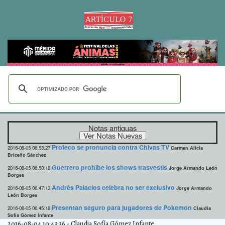
Notas antiguas
Profeco se pronuncia contra Chivas TV
2016-08-05 06:53:27
Carmen Alicia
Briceño Sánchez
Guerrero prohíbe los shows trasvestis
2016-08-05 06:50:18
Jorge Armando León
Borges
Andrés Palacios celebra no ser exclusivo
2016-08-05 06:47:13
Jorge Armando
León Borges
Presentan seguro para jugadores de Pokemon
2016-08-05 06:45:18
Claudia
Sofía Gómez Infante
2016-08-04 10:43:36
-
Claudia Sofía Gómez Infante