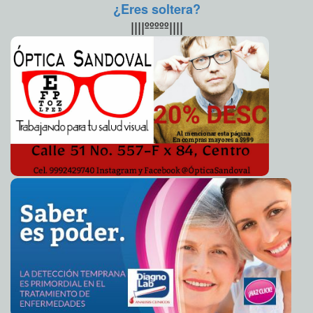
su vida laboral o escolar puedan extraerse la leche y
Pérez
¿Eres soltera?
conservarla adecuadamente para que sus hijos gocen de los
¿Dónde puedo ver los Juegos Olímpicos?
2016-08-04 11:35:18
beneficios de las mismas.
Eduardo
||||ººººº||||
Ignacio Ramos Pérez
“Dichos beneficios van más allá de lo económico, los niños
TRI Olímpico, lejos de las apuestas
2016-08-04 11:30:17
Eduardo Ignacio Ramos
alimentados por leche materna están protegidos
Pérez
significativamente contra diversas enfermedades y tienen
Daños menores en Chetumal por huracán Earl
mejores índices de desarrollo físico y neurológico”.
2016-08-04 11:22:27
Jorge
Armando León Borges
Posterior al corte del listón inaugural, autoridades y mamás
Cinemex no proyectará el Escuadrón Suicida
2016-08-04 11:19:51
Eduardo
presentes ingresaron al lactario para conocerlo. La docente y
Ignacio Ramos Pérez
coordinadora de la licenciatura en Entrenamiento Deportivo
y Cultura Física, Marisol del Carmen Ramírez Pérez, con su
Maite Perroni no quiere comparaciones
2016-08-04 11:17:21
Jorge Armando
hija de tres meses en brazos, aseguró que la apertura del
León Borges
lactario es muy importante, sobre todo porque en las
Plataformas petroleras siguen trabajando a pesar de
2016-08-04 11:12:02
jornadas laborales de ocho horas necesitan un lugar para
tormenta Earl
Jorge Armando León Borges
poder extraerse y conservar la leche o para poder
Orlando Bloom y Katy Perry se pasean desnudos
2016-08-04 11:10:12
amamantar y darle a su hija los beneficios de este alimento.
Eduardo Ignacio Ramos Pérez
El nuevo lactario, que está ubicado en el primer piso de la
Legisladores de Guerrero se reúnen con padres de
2016-08-04 10:54:35
Universidad Modelo, será coordinado por una nutrióloga de
Ayotzinapa
Carmen Alicia Briceño Sánchez
la Unidad de Servicios Comunitarios, con el objetivo de que
Gobernador de Veracruz acepta renuncia de secretario
2016-08-04 10:53:02
las usuarias del nuevo espacio tengan acceso, desde su
de Seguridad Pública
Claudia Sofía Gómez Infante
periodo de embarazo hasta el fin de la etapa lactante, a
DIF inaugura espacio de lactancia móvil
consultas y asesoría nutricional.
2016-08-04 10:50:33
A7
Universidad Modelo se une a campaña de lactancia
Al evento también asistió el director del DIF Yucatán, Limber
2016-08-04 10:43:36
materna
Claudia Sofía Gómez Infante
Sosa Lara. En representación de la directora del DIF