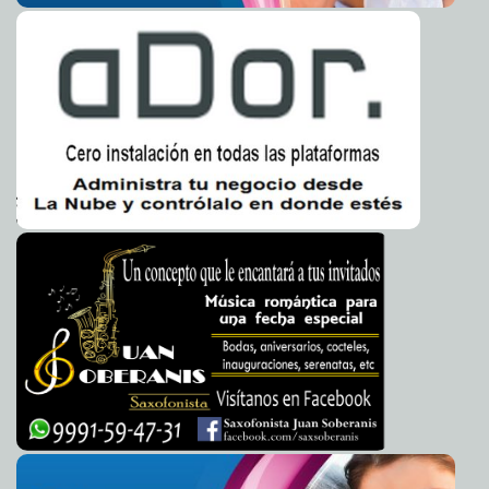
municipal de Mérida, Loreto Villanueva Trujillo, estuvo
Alfredo Adame disfruta besar a Aylin Mujica
2016-08-03 11:20:12
Claudia Sofía
Ileana Fajardo Niquete, jefa del CEMANUD; la presidenta de
Gómez Infante
la Comisión de Jóvenes Industriales Canacintra, Nicole
Urgen a crear campaña para evitar tirar colillas en la
2016-08-03 11:02:26
Xacur Cejudo; la presidenta del Colegio de Pediatría del
calle
Claudia Sofía Gómez Infante
Estado de Yucatán, Ileana Alonso Novelo; así como
Pedro Fernández busca reconquistar al público
2016-08-03 11:00:02
autoridades y directores de la Universidad Modelo.
Carmen
Alicia Briceño Sánchez
URL de artículo
Beatriz Zavala exige mejor respuesta del gobierno ante
2016-08-03 10:57:28
Donald Trump
Jorge Armando León Borges
Duarte denuncia a Yunes por enriquecimiento ilícito
2016-08-03 10:54:21
Jorge Armando León Borges
Jalisco, el primer estado en eliminar el fuero
2016-08-03 10:52:16
Carmen Alicia
Briceño Sánchez
Peter Hook publicará tercer libro
2016-08-03 10:50:13
Jorge Armando León Borges
Diputas del PRI y PVEM rechazan iniciativas de Peña
2016-08-03 10:42:18
Nieto
Carmen Alicia Briceño Sánchez
2017, ¿primer año del turismo espacial?
2016-08-03 10:39:21
Jorge Armando
León Borges
¿Por qué Isis odia a Occidente?
2016-08-03 10:34:58
Jorge Armando León Borges
Colombiana muere al caer del piso
2016-08-03 10:22:38
Jorge Armando León
Borges
Movimiento telúrico en Oaxaca
2016-08-03 10:09:36
Claudia Sofía Gómez Infante
CNDH va contra ley de protección a periodistas
2016-08-03 10:07:22
Eduardo