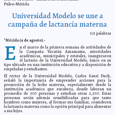
Recuerdan a Marilyn Monroe
2016-08-05 06:43:02
Eduardo Ignacio Ramos Pérez
Pulso-Mérida
Baja índice de confianza del consumidor
2016-08-05 06:41:19
Carmen Alicia
Briceño Sánchez
Universidad Modelo se une a
Dilma Roussef, más limitada que nunca
2016-08-05 06:39:06
Jorge Armando
campaña de lactancia materna
León Borges
La venta de flores, clave en el comercio electrónico
2016-08-05 06:35:37
571
palabras
Jorge Armando León Borges
Peña Nieto supera a Calderón en alza de gasolina
2016-08-05 06:31:01
*Mérida (4 de agosto).-
E
Eduardo Ignacio Ramos Pérez
n el marco de la primera semana de actividades de
Cinemex no romperá relaciones con Universal por el
2016-08-05 06:26:23
la Campaña Yucatán Amamanta, autoridades
caso de Escuadrón Suicida
Jorge Armando León Borges
académicas, municipales y estatales, inauguraron
Sospechoso de atentado en París, detenido
2016-08-05 06:23:43
el lactario de la Universidad Modelo, único en su
Claudia Sofía
Gómez Infante
tipo ubicado en una institución educativa y a disposición de
empeladas y estudiantes.
Londres no se enfrenta a crisis financiera, afirman
2016-08-05 06:22:26
Eduardo Ignacio Ramos Pérez
El rector de la Universidad Modelo, Carlos Sauri Duch,
Pelé podría no asistir a la inauguración de los Juegos
2016-08-05 06:20:45
señaló la importancia de emprender acciones para la
de Río de Janeiro
Jorge Armando León Borges
promoción de la leche materna, especialmente desde la
institución académica que encabeza, donde laboran un
Mantenimiento integral a infraestructura urbana de
2016-08-05 06:07:49
comisarías
promedio de 500 personas y estudian otras 2,500. Estas
A7
personas serán además sensibilizadas para que tanto
Cabildo aprueba primeros beneficiarios del programa
2016-08-05 06:02:08
hombres como mujeres, al formar sus familias, consideren
Hábitat para la Humanidad de México
A7
la lactancia materna como la opción principal para alimentar
Ozzy Osbourne toma terapia de adicción al sexo
2016-08-04 12:24:05
Jorge
a sus hijos.
Armando León Borges