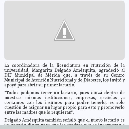
Earl golpeará en cuatro estados
2016-08-04 12:17:30
Claudia Sofía Gómez Infante
Aún no deciden el futuro de Mónica Robles en El Señor
2016-08-04 12:15:09
de los Cielos
Claudia Sofía Gómez Infante
Danny García pide 40 millones de dólares para pelear
2016-08-04 12:11:04
con Pacquiao
Claudia Sofía Gómez Infante
Santander, el banco más generoso
2016-08-04 12:06:45
Claudia Sofía Gómez
Infante
Prefiere destruir un automóvil pero no sacrificar al gato
2016-08-04 12:03:52
Eduardo Ignacio Ramos Pérez
Asesinan a novia de sicario de El Chapo
2016-08-04 12:00:11
Jorge Armando
León Borges
La coordinadora de la licenciatura en Nutrición de la
Fue por las cervezas y lo atropellaron
universidad, Margarita Delgado Amézquita, agradeció al
2016-08-04 11:58:46
Claudia Sofía Gómez
Infante
DIF Municipal de Mérida que, a través de su Centro
Municipal de Atención Nutricional y de Diabetes, los invitó y
Proceso migratorio de Melania Trump es cuestionado
2016-08-04 11:56:49
apoyó para abrir su primer lactario.
Claudia Sofía Gómez Infante
ONU pide rechazar ley antiaborto
“Todos podemos tener un lactario, pues quizá dentro de
2016-08-04 11:54:10
Eduardo Ignacio Ramos
Pérez
nuestras mismas instituciones, empresas, escuelas ya
contamos con los insumos para poder tenerlo, es sólo
Extraña enfermedad mata a 30 niños en Birmania
2016-08-04 11:50:55
Jorge
cuestión de asignar un lugar propio para esto y promoverlo
Armando León Borges
entre las madres que lo requieran”.
Piden calma en Londres tras ataque
2016-08-04 11:43:21
Carmen Alicia Briceño
Delgado Amézquita también señaló que el nuevo lactario es
Sánchez
un espacio digno para que las madres que se incorporan a
Michelle Obama felicita a su esposo
2016-08-04 11:39:34
Eduardo Ignacio Ramos