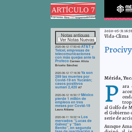
2020-05-31 16:59
Notas antiguas
Vida-Clima
AT&T y
Procivy
2020-06-12 17:50:43
Telcel, empresas de
telecomunicaciones
con más quejas ante la
Profeco
Carmen Alicia
Briceño Sánchez
Ya son
2020-06-12 17:16:39
289 las muertes por
Mérida, Yuca
P
Covid-19 en Yucatán;
casos positivos
ara 
suman 2,420
A7
acom
México
2020-06-12 16:50:17
onda
pierde 1 millón de
trop
empleos en tres
meses por Covid-19
al Golfo de 
Laura Aldama
el Gobierno 
Los
serie de acci
2020-06-11 19:02:14
mercados “Lucas de
Gálvez” y “San
Aunque Amand
Benito”, en segunda
disipó al i
fase de reactivación a