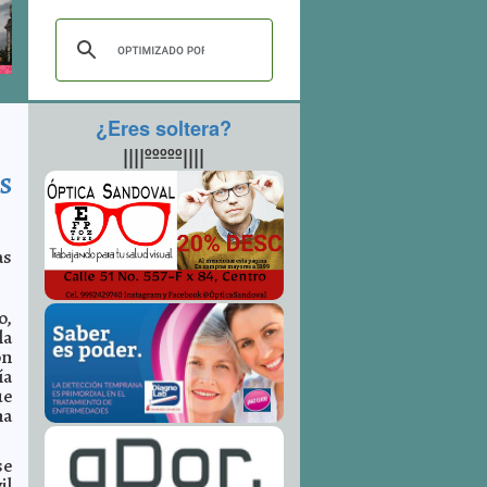
¿Eres soltera?
||||ººººº||||
s
as
o,
la
ón
ía
ue
na
se
il