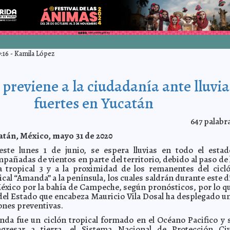
:16
-
Kamila López
 previene a la ciudadanía ante lluvia
fuertes en Yucatán
647
palabr
tán, México, mayo 31 de 2020
este lunes 1 de junio, se espera lluvias en todo el estad
pañadas de vientos en parte del territorio, debido al paso de 
 tropical 3 y a la proximidad de los remanentes del cicl
ical “Amanda” a la península, los cuales saldrán durante este d
México por la bahía de Campeche, según pronósticos, por lo q
del Estado que encabeza Mauricio Vila Dosal ha desplegado u
ones preventivas.
a fue un ciclón tropical formado en el Océano Pacifico y 
ngresar a tierra, el Sistema Nacional de Protección Civ