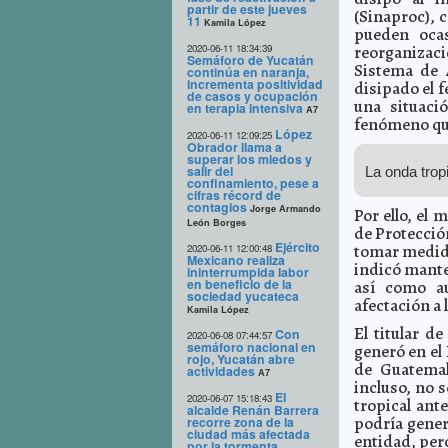
partir de este jueves
(Sinaproc), 
11
Kamila López
pueden ocas
2020-06-11 18:34:39
reorganizaci
Semáforo de Yucatán
Sistema de 
continúa en naranja,
incrementa positividad
disipado el 
de casos y ocupación
una situaci
en terapia intensiva
A7
fenómeno que
López
2020-06-11 12:09:25
Obrador llama a
superar los miedos y
salir del
La onda trop
confinamiento, pese a
cifras récord de
contagios
Jorge Armando
Por ello, el
León Borges
de Protecció
Ejército
tomar medida
2020-06-11 12:00:48
Mexicano realiza
indicó mante
ininterrumpida labor
en beneficio de la
así como au
sociedad yucateca
afectación a 
Kamila López
El titular d
Con
2020-06-08 07:44:57
semáforo nacional en
generó en el 
rojo, Yucatán abre
de Guatemal
actividades
A7
incluso, no 
El
2020-06-07 15:18:43
tropical ant
alcalde Renán Barrera
podría gener
recorre zona de la
ciudad más afectada
entidad, per
por la tormenta