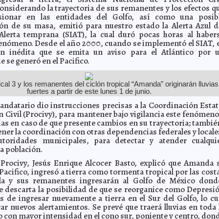
considerando la trayectoria de sus remanentes y los efectos q
ionar en las entidades del Golfo, así como una posib
ón de su masa, emitió para nuestro estado la Alerta Azul d
Alerta temprana (SIAT), la cual duró pocas horas al haber
fenómeno. Desde el año 2000, cuando se implementó el SIAT, 
ón inédita que se emita un aviso para el Atlántico por 
 se generó en el Pacifico.
ical 3 y los remanentes del ciclón tropical “Amanda” originarán lluvias
fuertes a partir de este lunes 1 de junio.
 mandatario dio instrucciones precisas a la Coordinación Estat
n Civil (Procivy), para mantener bajo vigilancia este fenómeno
s en caso de que presente cambios en su trayectoria; tambié
ner la coordinación con otras dependencias federales y locale
toridades municipales, para detectar y atender cualqui
la población.
e Procivy, Jesús Enrique Alcocer Basto, explicó que Amanda 
Pacifico, ingresó a tierra como tormenta tropical por las cost
a y sus remanentes ingresarán al Golfo de México dond
se descarta la posibilidad de que se reorganice como Depresi
es de ingresar nuevamente a tierra en el Sur del Golfo, lo cu
ar nuevos alertamientos. Se prevé que traerá lluvias en toda 
o con mayor intensidad en el cono sur, poniente y centro, don