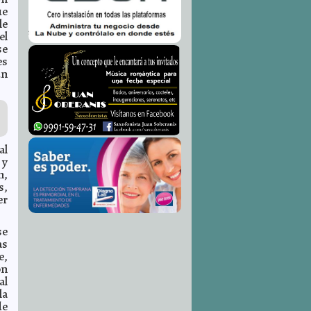
ue
le
el
se
es
un
al
 y
n,
s,
er
se
as
e,
ón
al
la
de