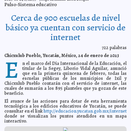
Reaparece Ricardo Anaya en gira del PAN en Estados
2023-02-06 16:39:53
Pulso-Sistema educativo
Unidos
Claudia Sofía Gómez Infante
Ejército Mexicano realiza izamiento de bandera en Plaza
2023-02-06 16:35:26
Cerca de 900 escuelas de nivel
Grande de Mérida
Carmen Alicia Briceño Sánchez
Unidad Multidisciplinaria Tizimín de la Uady cumple
2023-02-06 16:32:37
básico ya cuentan con servicio de
más de dos décadas
Jorge Armando León Borges
internet
Para fortalecer la salud visual, Renán Barrera entrega
2023-02-06 16:29:51
lentes graduados a las familias del Municipio
Laura Aldama
Yucatán registra incremento en movimiento portuario
2023-02-06 16:15:06
722
palabras
Kamila López
Chicxulub Pueblo, Yucatán, México, 24 de enero de 2023
E
Renán Barrera reconoce la labor de las y los
2023-02-03 16:48:20
recolectores del Municipio
Kamila López
n el marco del Día Internacional de la Educación, el
titular de la Segey, Liborio Vidal Aguilar, anunció
Continúa regidor Rafael Rodríguez con las “Jornadas
2023-02-03 16:13:08
Reunidos por Más”, en Comisarías de Mérida
que en la primera quincena de febrero, todas las
Carmen Alicia Briceño Sánchez
escuelas públicas de los municipios de Ixil y
Empresarios locales continúan expandiendo sus
2023-02-01 16:23:14
Chicxulub Pueblo contarán con el servicio de internet, las
inversiones en Yucatán
Carmen Alicia Briceño Sánchez
cuales de sumarán a los 895 planteles que ya gozan de este
Avanza Japay en la digitalización de sus servicios
2023-02-01 16:08:12
beneficio.
Kamila
López
El avance de las acciones para dotar de esta herramienta
Anticipan ingreso del frente frío 28, a partir del próximo
2023-02-01 10:12:04
tecnológica a los edificios educativos de Yucatán, se puede
viernes
Laura Aldama
consultar en el link
http://educacion.yucatan.gob.mx/internet
Renán Barrera destaca la oferta educativa innovadora
donde se visualizan los puntos atendidos en un mapa
2023-02-01 10:03:27
e inclusiva que se ofrece en Mérida
Claudia Sofía Gómez Infante
interactivo.
Dra. Piedad Peniche Rivero recibirá la Medalla “Silvio
2023-02-01 09:57:05
Zavala” 2023
Carmen Alicia Briceño Sánchez