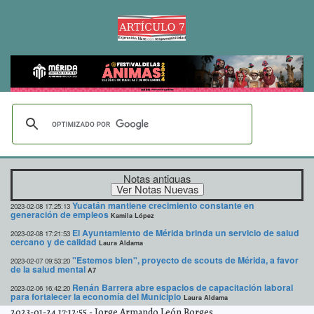
Notas antiguas
Yucatán mantiene crecimiento constante en
2023-02-08 17:25:13
generación de empleos
Kamila López
El Ayuntamiento de Mérida brinda un servicio de salud
2023-02-08 17:21:53
cercano y de calidad
Laura Aldama
"Estemos bien", proyecto de scouts de Mérida, a favor
2023-02-07 09:53:20
de la salud mental
A7
Renán Barrera abre espacios de capacitación laboral
2023-02-06 16:42:20
para fortalecer la economía del Municipio
Laura Aldama
2023-01-24 17:12:55
-
Jorge Armando León Borges