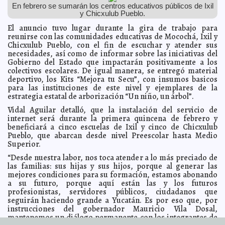
En febrero se sumarán los centros educativos públicos de Ixil
Ejército Mexicano inicia con los festejos por el mes de
2023-02-01 09:46:11
y Chicxulub Pueblo.
la bandera
Javier W. López Madera
El anuncio tuvo lugar durante la gira de trabajo para
Cuauhtémoc Cárdenas se deslinda de "Punto de
2023-02-01 09:00:46
reunirse con las comunidades educativas de Mocochá, Ixil y
Partida" y Méxicolectivo
A7
Chicxulub Pueblo, con el fin de escuchar y atender sus
Renán Barrera presenta el Programa de Actividades del
2023-02-01 08:20:12
necesidades, así como de informar sobre las iniciativas del
Carnaval 2023
Laura Aldama
Gobierno del Estado que impactarán positivamente a los
colectivos escolares. De igual manera, se entregó material
Más de 200 millones de pesos para mejorar las
2023-01-30 21:41:27
vialidades en distintas zonas del municipio
deportivo, los Kits “Mejora tu Secu”, con insumos basicos
Laura Aldama
para las instituciones de este nivel y ejemplares de la
El Ayuntamiento de Mérida otorgará becas del 100%
2023-01-30 21:35:41
estrategia estatal de arborización “Un niño, un árbol”.
para los cursos propedéuticos de preparación para los exámenes de
admisión de educación básica, media superior y superior.
Carmen Alicia
Vidal Aguilar detalló, que la instalación del servicio de
Briceño Sánchez
internet será durante la primera quincena de febrero y
Hidalgo Victoria, financiado por Rogerio Castro y el
2023-01-30 21:27:04
beneficiará a cinco escuelas de Ixil y cinco de Chicxulub
Infonavit, hace campaña por Morena
A7
Pueblo, que abarcan desde nivel Preescolar hasta Medio
Renán Barrera con líderes políticos del interior del
Superior.
2023-01-29 14:23:38
Estado
A7
“Desde nuestra labor, nos toca atender a lo más preciado de
El Gobierno del Estado y el Ayuntamiento de Mérida
2023-01-29 14:03:03
las familias: sus hijas y sus hijos, porque al generar las
trabajan de la mano para impulsar proyectos de vanguardia a favor
mejores condiciones para su formación, estamos abonando
del medio ambiente
Laura Aldama
a su futuro, porque aquí están las y los futuros
Celebra la CODHEY 30 años de defensa de los
2023-01-29 12:51:06
profesionistas, servidores públicos, ciudadanos que
derechos humanos
Carmen Alicia Briceño Sánchez
seguirán haciendo grande a Yucatán. Es por eso que, por
Frentes fríos recientes dejaron más beneficios que
instrucciones del gobernador Mauricio Vila Dosal,
2023-01-29 12:46:52
perjuicios en Yucatán: Procivy
Laura Aldama
mantenemos un diálogo permanente con los integrantes de