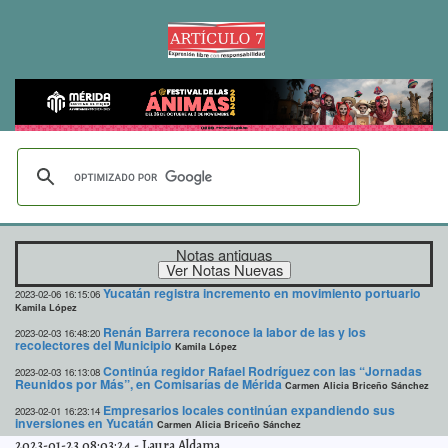
Notas antiguas
Yucatán registra incremento en movimiento portuario
2023-02-06 16:15:06
Kamila López
Renán Barrera reconoce la labor de las y los
2023-02-03 16:48:20
recolectores del Municipio
Kamila López
Continúa regidor Rafael Rodríguez con las “Jornadas
2023-02-03 16:13:08
Reunidos por Más”, en Comisarías de Mérida
Carmen Alicia Briceño Sánchez
Empresarios locales continúan expandiendo sus
2023-02-01 16:23:14
inversiones en Yucatán
Carmen Alicia Briceño Sánchez
2023-01-23 08:03:24
-
Laura Aldama