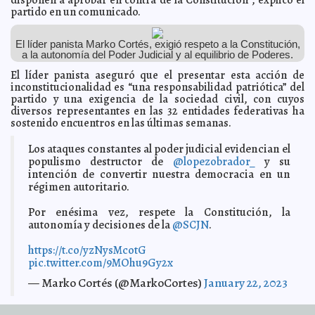
El Gobierno del Estado y el Ayuntamiento de Mérida
2023-01-29 14:03:03
partido en un comunicado.
trabajan de la mano para impulsar proyectos de vanguardia a favor
del medio ambiente
Laura Aldama
Celebra la CODHEY 30 años de defensa de los
2023-01-29 12:51:06
El líder panista Marko Cortés, exigió respeto a la Constitución,
derechos humanos
Carmen Alicia Briceño Sánchez
a la autonomía del Poder Judicial y al equilibrio de Poderes.
Frentes fríos recientes dejaron más beneficios que
2023-01-29 12:46:52
El líder panista aseguró que el presentar esta acción de
perjuicios en Yucatán: Procivy
Laura Aldama
inconstitucionalidad es “una responsabilidad patriótica” del
partido y una exigencia de la sociedad civil, con cuyos
Conmemora SSY el Día Mundial contra la Lepra
2023-01-29 12:16:48
Jorge
diversos representantes en las 32 entidades federativas ha
Armando León Borges
sostenido encuentros en las últimas semanas.
El Ayuntamiento de Mérida trabaja para erradicar los
2023-01-29 12:12:43
diferentes tipos de violencia contra las mujeres
Kamila López
Los ataques constantes al poder judicial evidencian el
Emprenden acciones para prevenir violencia de género
2023-01-29 12:06:51
populismo destructor de
@lopezobrador_
y su
Laura Aldama
intención de convertir nuestra democracia en un
El Ayuntamiento de Mérida presenta la plataforma para
2023-01-27 16:35:24
régimen autoritario.
la consulta ciudadana “Diseñemos Juntas y Juntos Tho’ Nuestro
Parque”
Kamila López
Por enésima vez, respete la Constitución, la
Se registra Jervis García, candidato de la planilla Verde
2023-01-27 16:15:12
autonomía y decisiones de la
@SCJN
.
a la dirigencia del STSPEIDY
A7
El alcalde Renán Barrera resalta la participación
2023-01-25 20:00:34
https://t.co/yzNysMcotG
ciudadana como eje para el desarrollo equitativo del Municipio
Claudia
pic.twitter.com/9MOhu9Gy2x
Sofía Gómez Infante
— Marko Cortés (@MarkoCortes)
Yucatán y México necesitan y merecen una Ley de
January 22, 2023
2023-01-25 19:54:57
Ciencias a la altura de su futuro: Ramírez Marín
Carmen Alicia Briceño
Sánchez