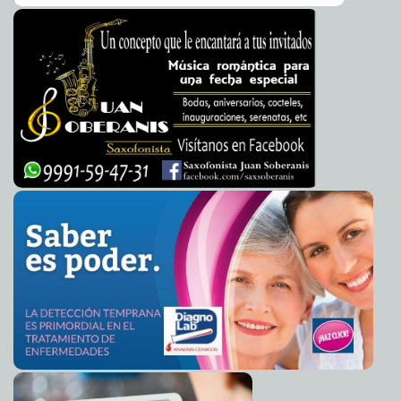
Giovani Dos Santos, Miguel Layún y Braulio Luna
2023-01-23 08:13:09
rechazan "campaña política" a favor de Adán Augusto tras videos
A7
El PAN presentará este lunes acción de
2023-01-23 08:03:24
inconstitucionalidad vs Plan B de AMLO
Laura Aldama
Se espera la llegada de dos frentes fríos la próxima
2023-01-21 16:20:45
semana: lluvias y refrescamiento en las temperaturas
Claudia Sofía Gómez
Infante
Yalcobá Nuevo, comisaría de Tekax, cuenta con nuevo
2023-01-21 15:38:05
sistema de agua potable
Juan Basto Cifuentes
Presenta Cecilia Patrón “enchula tu casa” para adultos
2023-01-21 15:32:44
mayores
Javier W. López Madera
Con tecnología 3D preservan monumentos de
2023-01-21 15:30:19
Chichén, Dzibilchaltún y Ek Balam
Claudia Sofía Gómez Infante
Yucatán se coloca ante los ojos de la industria turística
2023-01-21 15:24:52
de Europa
Carmen Alicia Briceño Sánchez
El alcalde Renán Barrera establece alianzas
2023-01-21 15:22:15
estratégicas para atraer más turismo a la ciudad
Jorge Armando León
Borges
El alcalde Renán Barrera Concha refuerza su
2023-01-21 15:19:54
compromiso con la fauna doméstica del Municipio
Laura Aldama
Ley Antitabaco 2023: ¿Cuáles son las nuevas multas
2023-01-18 09:27:44
por fumar?
A7
Se registra cifra histórica de beneficiarios del Infonavit
2023-01-16 19:34:10