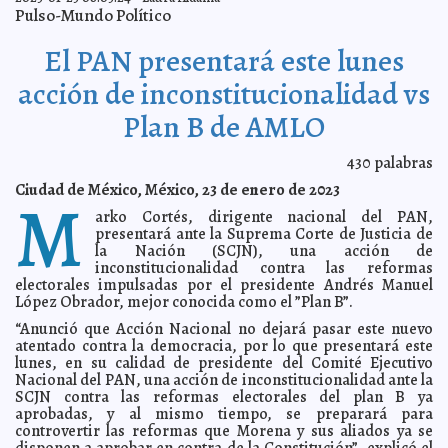
Avanza Japay en la digitalización de sus servicios
2023-02-01 16:08:12
Kamila
Pulso-Mundo Político
López
Anticipan ingreso del frente frío 28, a partir del próximo
2023-02-01 10:12:04
El PAN presentará este lunes
viernes
Laura Aldama
Renán Barrera destaca la oferta educativa innovadora
2023-02-01 10:03:27
acción de inconstitucionalidad vs
e inclusiva que se ofrece en Mérida
Claudia Sofía Gómez Infante
Plan B de AMLO
Dra. Piedad Peniche Rivero recibirá la Medalla “Silvio
2023-02-01 09:57:05
Zavala” 2023
Carmen Alicia Briceño Sánchez
Ejército Mexicano inicia con los festejos por el mes de
430
palabras
2023-02-01 09:46:11
la bandera
Javier W. López Madera
Ciudad de México, México, 23 de enero de 2023
M
Cuauhtémoc Cárdenas se deslinda de "Punto de
2023-02-01 09:00:46
Partida" y Méxicolectivo
arko Cortés, dirigente nacional del PAN,
A7
presentará ante la Suprema Corte de Justicia de
Renán Barrera presenta el Programa de Actividades del
2023-02-01 08:20:12
la Nación (SCJN), una acción de
Carnaval 2023
Laura Aldama
inconstitucionalidad contra las reformas
Más de 200 millones de pesos para mejorar las
2023-01-30 21:41:27
electorales impulsadas por el presidente Andrés Manuel
vialidades en distintas zonas del municipio
Laura Aldama
López Obrador, mejor conocida como el ”Plan B”.
El Ayuntamiento de Mérida otorgará becas del 100%
2023-01-30 21:35:41
“Anunció que Acción Nacional no dejará pasar este nuevo
para los cursos propedéuticos de preparación para los exámenes de
admisión de educación básica, media superior y superior.
atentado contra la democracia, por lo que presentará este
Carmen Alicia
Briceño Sánchez
lunes, en su calidad de presidente del Comité Ejecutivo
Nacional del PAN, una acción de inconstitucionalidad ante la
Hidalgo Victoria, financiado por Rogerio Castro y el
2023-01-30 21:27:04
Infonavit, hace campaña por Morena
SCJN contra las reformas electorales del plan B ya
A7
aprobadas, y al mismo tiempo, se preparará para
Renán Barrera con líderes políticos del interior del
2023-01-29 14:23:38
controvertir las reformas que Morena y sus aliados ya se
Estado
A7
disponen a aprobar en contra de la Constitución”, explicó el