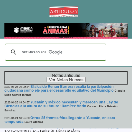
Notas antiguas
El alcalde Renán Barrera resalta la participación
2023-01-25 20:00:34
ciudadana como eje para el desarrollo equitativo del Municipio
Claudia
Sofía Gómez Infante
Yucatán y México necesitan y merecen una Ley de
2023-01-25 19:54:57
Ciencias a la altura de su futuro: Ramírez Marín
Carmen Alicia Briceño
Sánchez
Otros 25 frentes fríos llegarán a Yucatán, en esta
2023-01-24 18:24:50
temporada
Laura Aldama
Ponen en marcha los trabajos preliminares del Ie-Tram
2023-01-24 18:19:24
2023-01-13 15:54:50
-
Javier W. López Madera