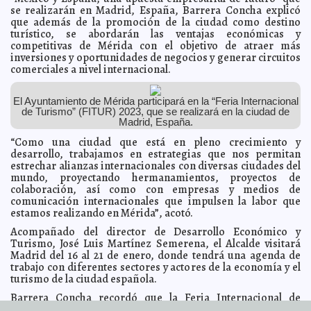
El PAN presentará este lunes acción de
2023-01-23 08:03:24
se realizarán en Madrid, España, Barrera Concha explicó
inconstitucionalidad vs Plan B de AMLO
Laura Aldama
que además de la promoción de la ciudad como destino
turístico, se abordarán las ventajas económicas y
Se espera la llegada de dos frentes fríos la próxima
2023-01-21 16:20:45
semana: lluvias y refrescamiento en las temperaturas
competitivas de Mérida con el objetivo de atraer más
Claudia Sofía Gómez
Infante
inversiones y oportunidades de negocios y generar circuitos
comerciales a nivel internacional.
Yalcobá Nuevo, comisaría de Tekax, cuenta con nuevo
2023-01-21 15:38:05
sistema de agua potable
Juan Basto Cifuentes
Presenta Cecilia Patrón “enchula tu casa” para adultos
2023-01-21 15:32:44
El Ayuntamiento de Mérida participará en la “Feria Internacional
mayores
Javier W. López Madera
de Turismo” (FITUR) 2023, que se realizará en la ciudad de
Madrid, España.
Con tecnología 3D preservan monumentos de
2023-01-21 15:30:19
Chichén, Dzibilchaltún y Ek Balam
Claudia Sofía Gómez Infante
“Como una ciudad que está en pleno crecimiento y
Yucatán se coloca ante los ojos de la industria turística
desarrollo, trabajamos en estrategias que nos permitan
2023-01-21 15:24:52
de Europa
Carmen Alicia Briceño Sánchez
estrechar alianzas internacionales con diversas ciudades del
mundo, proyectando hermanamientos, proyectos de
El alcalde Renán Barrera establece alianzas
2023-01-21 15:22:15
estratégicas para atraer más turismo a la ciudad
colaboración, así como con empresas y medios de
Jorge Armando León
comunicación internacionales que impulsen la labor que
Borges
estamos realizando en Mérida”, acotó.
El alcalde Renán Barrera Concha refuerza su
2023-01-21 15:19:54
compromiso con la fauna doméstica del Municipio
Laura Aldama
Acompañado del director de Desarrollo Económico y
Turismo, José Luis Martínez Semerena, el Alcalde visitará
Ley Antitabaco 2023: ¿Cuáles son las nuevas multas
2023-01-18 09:27:44
por fumar?
Madrid del 16 al 21 de enero, donde tendrá una agenda de
A7
trabajo con diferentes sectores y actores de la economía y el
Se registra cifra histórica de beneficiarios del Infonavit
2023-01-16 19:34:10
turismo de la ciudad española.
Laura Aldama
Barrera Concha recordó que la Feria Internacional de
Manejo ancestral del Xok k’iin e innovaciones actuales
2023-01-16 19:24:59
en la milpa maya, genera interés e inquietud en estudiantes de
Turismo es una de las más grandes e importantes para la