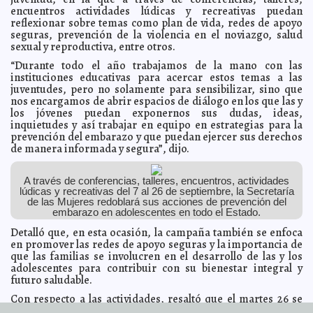
Ejército Mexicano lleva a cabo la develación de las
2023-09-21 18:50:29
encuentros actividades lúdicas y recreativas puedan
letras de oro con motivo del Bicentenario del Heroico Colegio Militar
reflexionar sobre temas como plan de vida, redes de apoyo
Jorge Armando León Borges
seguras, prevención de la violencia en el noviazgo, salud
“Yucatán Expone” llega a Colombia
2023-09-21 18:45:30
sexual y reproductiva, entre otros.
Carmen Alicia Briceño
Sánchez
“Durante todo el año trabajamos de la mano con las
Concluiremos la administración municipal con el 100
2023-09-21 18:38:20
instituciones educativas para acercar estos temas a las
por ciento de los objetivos cumplidos: Renán Barrera
Laura Aldama
juventudes, pero no solamente para sensibilizar, sino que
En conjunto, Gobierno del Estado y la ciudadanía
nos encargamos de abrir espacios de diálogo en los que las y
2023-09-20 17:08:19
contribuyen para la arborización de los espacios públicos
Laura Aldama
los jóvenes puedan exponernos sus dudas, ideas,
inquietudes y así trabajar en equipo en estrategias para la
Ovidio Guzmán ya está en el Centro Correccional de
2023-09-16 17:44:47
Chicago
prevención del embarazo y que puedan ejercer sus derechos
A7
de manera informada y segura”, dijo.
Renán Barrera procura el bienestar de la fauna del
2023-09-16 17:37:54
Municipio
Javier W. López Madera
Renán Barrera reconoce a la Policía Municipal por su
A través de conferencias, talleres, encuentros, actividades
2023-09-16 17:35:47
contribución a la seguridad y su destacada participación en el Desfile
lúdicas y recreativas del 7 al 26 de septiembre, la Secretaría
Cívico-Militar
Carmen Alicia Briceño Sánchez
de las Mujeres redoblará sus acciones de prevención del
embarazo en adolescentes en todo el Estado.
Ramirez Marín llama a conjuntar proyecto por Yucatán
2023-09-16 17:30:21
que sume e incluya a todos
Claudia Sofía Gómez Infante
Detalló que, en esta ocasión, la campaña también se enfoca
en promover las redes de apoyo seguras y la importancia de
Sigue Ramírez Marín dando alternativas de salud en
2023-09-16 12:08:32
Yucatán
que las familias se involucren en el desarrollo de las y los
Laura Aldama
adolescentes para contribuir con su bienestar integral y
Renán Barrera llama a la ciudadanía a fortalecer la
2023-09-16 12:06:05
futuro saludable.
unidad y la democracia en Yucatán
Juan Francisco del Toral
Con respecto a las actividades, resaltó que el martes 26 se
Yucatán alberga la Copa Davis, importante competición
2023-09-16 12:03:56
internacional de tenis
realizará el Primer Encuentro de Juventudes en Tizimín,
Juan Basto Cifuentes