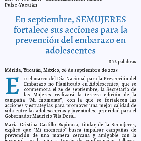
Pulso-Yucatán
Ramírez Marín se registró en el proceso interno de
2023-09-27 16:51:15
Morena por Yucatán tras salida del PRI
A7
En septiembre, SEMUJERES
Promueven el autocuidado en adolescentes yucatecos
2023-09-27 16:29:23
Laura Aldama
fortalece sus acciones para la
Estudiantes UADY van a final nacional de
2023-09-27 16:25:53
programación competitiva
Carmen Alicia Briceño Sánchez
prevención del embarazo en
Renán Barrera garantiza la seguridad digital de la
2023-09-27 16:22:40
ciudadanía
Juan Francisco del Toral
adolescentes
Aprueban Calendario del Proceso Electoral 2023-2024
2023-09-26 17:38:17
Kamila López
802
palabras
Unidades de Atención a Víctimas, importantes en las
2023-09-26 17:34:23
Mérida, Yucatán, México, 06 de septiembre de 2023
Instituciones de Educación Superior
E
Claudia Sofía Gómez Infante
n el marco del Día Nacional para la Prevención del
Yucatán realizó el mayor número de trasplantes renales
2023-09-26 17:26:39
en su historia
Embarazo no Planificado en Adolescentes, que se
Jorge Armando León Borges
conmemora el 26 de septiembre, la Secretaría de
Reforestamos México trabaja para impulsar ciudades
2023-09-26 17:16:12
las Mujeres realizará la tercera edición de la
verdes
Carmen Alicia Briceño Sánchez
campaña “Mi momento”, con la que se fortalecen las
Renán Barrera ofrece a la ciudadanía servicios digitales
2023-09-26 17:10:12
acciones y estrategias para promover una mejor calidad de
accesibles para todas y todos
Laura Aldama
vida entre las adolescencias y juventudes, prioridad para el
Gobernador Mauricio Vila Dosal.
Aumenta el número de mujeres que estudian carreras
2023-09-21 18:57:36
de ciencia, tecnología, ingeniería y matemáticas en la UTM
Eduardo
María Cristina Castillo Espinosa, titular de la Semujeres,
Ignacio Ramos Pérez
explicó que “Mi momento” busca impulsar campañas de
Yucatán, sede de la Primera Cumbre por las
2023-09-21 18:53:50
prevención de una manera cercana y amigable con la
Sociedades de Paz Chabajel
Kamila López
juventud, en la que a través de conferencias, talleres,