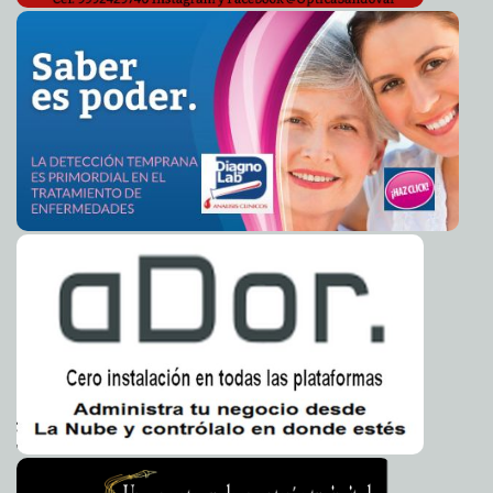
El Ayuntamiento refuerza el sistema pluvial de la ciudad
2024-06-21 14:00:23
para evitar afectaciones
Claudia Sofía Gómez Infante
UADY firma convenio con el Hospital de la Amistad
2024-06-21 13:54:34
Corea-México
Carmen Alicia Briceño Sánchez
CODHEY premia a Ganadora de Concurso de
2024-06-21 13:49:07
Ilustración
Claudia Sofía Gómez Infante
Más de 200 estudiantes finalizan la XI edición de la
2024-06-21 13:47:23
Universidad de los Mayores
Kamila López
Inicia operaciones la ruta Centro-Cholul como parte del
2024-06-21 13:42:14
Sistema de Transporte “Va y Ven"
Laura Aldama
Acciones del Ayuntamiento de Mérida para mitigar
2024-06-18 16:31:41
inundaciones durante la temporada de lluvias
Laura Aldama
El Ayuntamiento y la sociedad construyen espacios
2024-06-18 16:26:46
públicos que fomenten la paz social y la convivencia armónica
Claudia
Sofía Gómez Infante
Trabajaremos en equipo para dar nueva vida a
2024-06-18 15:26:45
nuestros mercados: Cecilia Patrón
Jorge Armando León Borges
SEMUJERES Y COBAY suman esfuerzos en pro de las
2024-06-18 15:19:07
mujeres a través de Distintivo Violeta
Laura Aldama
Orienta IMSS Yucatán a mujeres sobre importancia del
2024-06-18 15:09:51
ácido fólico
Laura Aldama
Mérida, la segunda ciudad más segura de América
2024-06-18 12:20:46
Kamila López