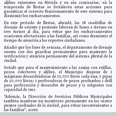
aljibes existentes en Mérida y en sus comisarías, en la
El Ayuntamiento intensifica el mantenimiento de los
2024-06-29 15:49:00
sistemas pluviales del Municipio
temporada de lluvias se fortalecen estas acciones para
Kamila López
garantizar el correcto funcionamiento de este sistema para
El Ayuntamiento de Mérida fortalece la gestión
2024-06-27 16:05:42
disminuir los encharcamientos.
municipal con servicios dinámicos e innovadores
Claudia Sofía Gómez
Infante
En este periodo de lluvias, abundó, las 38 cuadrillas de
Inicia Tengo un sueño Yucatán y Quintana Roo 2024
drenaje de oriente y poniente laboran de lunes a viernes en
2024-06-27 16:03:16
Laura Aldama
tres turnos al día, para evitar que los encharcamientos
ocasionen afectaciones a las familias, así como disminuir el
Hacen un llamado para eliminar estereotipos de género
2024-06-27 15:49:47
en carreras STEM
tiempo de atención a los reportes ciudadanos.
Javier W. López Madera
Comunidad universitaria participa nuevamente en la
Añadió que los fines de semana, el departamento de drenaje
2024-06-27 15:45:52
Cruzada Forestal
Kamila López
cuenta con dos guardias permanentes para mantener la
verificación y atención permanente del sistema pluvial de la
“Armando Manzanero” se presenta en el bajío y centro
2024-06-27 15:42:40
del país
ciudad.
Carmen Alicia Briceño Sánchez
UADY realiza el XXI Coloquio de Investigación del
Señaló que para el mantenimiento a las zanjas con rejillas,
2024-06-27 15:38:43
Doctorado en Ciencias Sociales
Claudia Sofía Gómez Infante
pozos colectores y aljibes, el Municipio dispone de 3
máquinas desazolvadoras de 10,000 litros cada una; 5 pipas
Alistan últimos detalles de la obra del Corredor
2024-06-27 15:35:06
Turístico y Gastronómico sobre la calle 60
de 20,000 litros; 3 perforadoras de pozos profundos; 1 drill
Claudia Sofía Gómez Infante
para perforación y desazolve de pozos y 11 volquetes con
El Ayuntamiento supervisa el correcto funcionamiento
2024-06-25 15:54:09
capacidad de 3m3.
de los sistemas pluviales del Municipio
Laura Aldama
“Además, la Dirección de Servicios Públicos Municipales
UADY realiza Sinergia STEAM UADY para el desarrollo
2024-06-25 14:38:49
de la niñez en la ciencia y tecnología
también mantiene un monitoreo permanente en los cuatro
Jorge Armando León Borges
puntos cardinales de la ciudad, para evitar inconvenientes a
El Ayuntamiento promueve el trabajo coordinado con
2024-06-25 14:33:10
las familias”, acotó.
la sociedad civil mediante el programa Diseño Participativo de
Espacios Públicos.
Carmen Alicia Briceño Sánchez