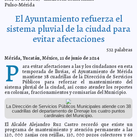
Sindicato de Trabajadores de Gobernación consolida
2024-07-04 15:25:11
Pulso-Mérida
su vínculo en Yucatán
A7
El Ayuntamiento de Mérida refuerza la prevención en el
2024-07-03 15:17:01
El Ayuntamiento refuerza el
Municipio
Kamila López
Meridanos y autoridades nos cuidamos entre todos de
2024-07-03 15:08:48
sistema pluvial de la ciudad para
Beryl: Cecilia Patrón
Carmen Alicia Briceño Sánchez
evitar afectaciones
Cierra Chichén Itzá por paso de "Beryl"
2024-07-03 15:05:20
A7
no se considera suspender servicio del sistema Va y
2024-07-03 15:01:33
Ven
532
palabras
A7
Animales del Centenario y Animaya serán
2024-07-03 14:57:24
Mérida, Yucatán, México, 21 de junio de 2024
P
resguardados por el paso de "Beryl"
Claudia Sofía Gómez Infante
ara evitar afectaciones a las y los ciudadanos en esta
Hacen un llamado a no hacer compras de pánico, solo
2024-07-03 14:53:24
temporada de lluvias, el Ayuntamiento de Mérida
adquirir lo necesario
Laura Aldama
mantiene 38 cuadrillas de la Dirección de Servicios
El Ayuntamiento redobla esfuerzos para atender
2024-06-29 16:43:06
Públicos para reforzar el mantenimiento del
reportes de baches
Javier W. López Madera
sistema pluvial de la ciudad, así como atender los reportes
en colonias, fraccionamientos y comisarías del Municipio.
Estudiantes UADY reciben consejos sobre cómo
2024-06-29 16:22:11
realizar fotografía de naturaleza
Claudia Sofía Gómez Infante
Concluyen Internado de Pregrado profesionales de la
2024-06-29 16:11:35
La Dirección de Servicios Públicos Municipales atiende con 38
salud en el Hospital “Dr. Agustín O’Horán”
Laura Aldama
cuadrillas del departamento de Drenaje los cuatro puntos
Ingenieros egresados de la UADY contribuyen en el
cardinales del Municipio.
2024-06-29 16:00:08
desarrollo industrial y económico
Jorge Armando León Borges
El Alcalde Alejandro Ruz Castro recordó que existe un
Palacio de la Música: Seis Años Promoviendo el Arte
2024-06-29 15:56:43
programa de mantenimiento y atención permanente a las
Musical en Yucatán
Carlos Loret de Mola Ãlvarez
120, 000 zanjas con rejillas, 110, 000 pozos colectores y 69