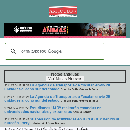
Notas antiguas
La Agencia de Transporte de Yucatán envió 20
2024-07-04 15:38:29
unidades al cono sur del estado
Claudia Sofía Gómez Infante
La Agencia de Transporte de Yucatán envió 20
2024-07-04 15:38:28
unidades al cono sur del estado
Claudia Sofía Gómez Infante
Estudiantes UADY realizarán estancias en
2024-07-04 15:33:56
universidades nacionales y extranjeras
Kamila López
Suspensión de actividades en la CODHEY Debido al
2024-07-04 15:29:47
huracán "Beryl"
Javier W. López Madera
2024-06-21 14:00:23
-
Claudia Sofía Gómez Infante