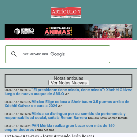
Notas antiguas
"El presidente tiene miedo, tiene miedo": Xóchitl Gálvez
2023-07-17 16:39:54
luego de nuevo ataque de AMLO
A7
México Elige coloca a Sheinbaum 3.5 puntos arriba de
2023-07-17 16:34:05
Xóchitl Gálvez de cara a 2024
A7
Mérida se distingue por su sentido de pertenencia y
2023-07-17 16:26:56
responsabilidad social, señala Renán Barrera
Claudia Sofía Gómez Infante
PAN Mérida realiza gran bazar con más de 150
2023-07-17 16:23:54
emprendedores
Laura Aldama
2023-06-29 11:47:08
-
Jorge Armando León Borges