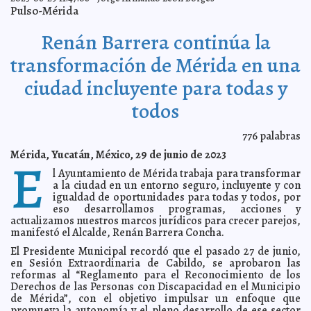
Suman esfuerzos para erradicar el Ciberacoso sexual
2023-07-14 11:38:21
Pulso-Mérida
en menores de edad
Claudia Sofía Gómez Infante
Renán Barrera fortalece los programas de salud para
2023-07-14 11:34:17
Renán Barrera continúa la
cuidar a las familias
Javier W. López Madera
Premian proyecto de Yucatán en el “Primer Concurso
2023-07-14 08:17:17
transformación de Mérida en una
Nacional de Emprendimiento con Dimensión Social”
A7
ciudad incluyente para todas y
Xóchitl Gálvez plantea reducir 50% de viajes en coche
2023-07-14 08:03:23
en la ciudad impulsando uso de bicis
A7
todos
Recorre el Gobernador Mauricio Vila Dosal el primer
2023-07-14 07:56:51
tramo del Ie-Tram
Carmen Alicia Briceño Sánchez
776
palabras
Aprueban designaciones en el IEPAC, y cédula de
2023-07-14 07:51:41
entrevista para utilizar en el proceso de integración de Consejos
Mérida, Yucatán, México, 29 de junio de 2023
Electorales
E
Kamila López
l Ayuntamiento de Mérida trabaja para transformar
Revés a AMLO: INE avala medidas cautelares tras
2023-07-14 07:43:39
denuncia de Xóchitl Gálvez
a la ciudad en un entorno seguro, incluyente y con
A7
igualdad de oportunidades para todas y todos, por
En vigencia las reformas al Reglamento para el
2023-07-12 10:49:30
eso desarrollamos programas, acciones y
Reconocimiento de los Derechos de las Personas con Discapacidad
de Mérida
actualizamos nuestros marcos jurídicos para crecer parejos,
A7
manifestó el Alcalde, Renán Barrera Concha.
Denuncia IMSS a empresa encargada de
2023-07-12 10:42:09
mantenimiento de elevador donde murió niña en hospital de Playa del
El Presidente Municipal recordó que el pasado 27 de junio,
Carmen
A7
en Sesión Extraordinaria de Cabildo, se aprobaron las
Renán Barrera promueve el desarrollo económico de
2023-07-11 20:26:10
reformas al “Reglamento para el Reconocimiento de los
las y los artesanos de Yucatán
Laura Aldama
Derechos de las Personas con Discapacidad en el Municipio
de Mérida”, con el objetivo impulsar un enfoque que
Xóchitl Gálvez denuncia a AMLO por violencia política
2023-07-11 20:21:39
en razón de género
promueva la autonomía y el pleno desarrollo de ese sector
A7