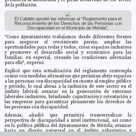
de la población.
Cada vez más trabajadores confían en Infonavit:
2023-07-11 20:11:15
Rogerio Castro
Jorge Armando León Borges
Renán Barrera anuncia el Marat´hon Internacional
2023-07-11 17:26:43
El Cabildo aprobó las reformas al “Reglamento para el
Mérida Banorte 2024
Kamila López
Reconocimiento de los Derechos de las Personas con
Discapacidad en el Municipio de Mérida”.
Xóchitl Gálvez revira a AMLO: "miente al asegurar que
2023-07-08 13:40:18
no he ido a la sierra chiapaneca"
A7
“Como Ayuntamiento trabajamos desde diferentes frentes
para asegurar el crecimiento parejo, ampliar las
Santiago Creel confía en que Dante Delgado (MC) se
2023-07-08 13:33:24
sume a la alianza
oportunidades para todas y todos, crear espacios inclusivos
Jorge Armando León Borges
y promover el desarrollo social y económico para las
Elevar los estándares con base a los riesgos: claves
2023-07-05 19:19:20
familias, en especial, creando las condiciones adecuadas
para mejorar la ciberseguridad en las empresas
Kamila López
para ello”, expresó.
DIF Yucatán y Ayuntamientos fortalecen la atención
2023-07-05 19:15:21
para personas con discapacidad
Explicó que esta actualización del reglamento contempla
Claudia Sofía Gómez Infante
contar con medidas afirmativas que permitan abrir espacios
Xóchitl Gálvez responde acusaciones de Epigmenio
2023-07-05 19:08:15
a las personas con discapacidad en cuanto al empleo público
Ibarra en vivo en cadena nacional
A7
y privado, lo cual abona a la inclusión de este sector en el
Renán Barrera impulsa el bienestar de las familias en
2023-07-05 18:56:57
ámbito laboral; avanzar en la generación de entornos
situación vulnerable
Kamila López
laborales inclusivos, brindando capacitación y orientación a
Xóchitl Gálvez se registra como aspirante a la
las empresas para garantizar plenamente los derechos de
2023-07-04 11:15:28
candidatura presidencial de oposición
A7
las personas con discapacidad.
"Me atacan porque están muertos del pánico": Xóchitl
2023-07-04 10:50:30
Además, añadió que permitirá transversalizar la
Gálvez
A7
perspectiva de discapacidad a nivel institucional, así como
Renán Barrera fomenta más espacios públicos dignos
en la política pública del Ayuntamiento de Mérida; avanzar
2023-07-03 19:54:05
en las comisarías
Kamila López
hacia un diseño universal en el ámbito urbanístico y
arquitectónico; fomentar una cultura de inclusión y respeto
#XochitlGalvezPresidenta y hashtag relacionados con
2023-07-03 19:48:59