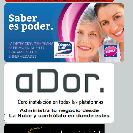
educación para superar los retos de la pandemia
Laura Aldama
Diputados aprueban la reforma eléctrica de AMLO;
2021-02-24 09:24:22
pasa al Senado
Kamila López
"Luis Miguel, la serie", regresa a Netflix México con su
2021-02-23 09:18:50
segunda temporada el 18 de abril
A7
Detienen en EU a Emma Coronel, esposa del "Chapo"
2021-02-22 15:56:46
Guzmán
A7
Becarios fallecidos y empresas "fantasma", algunas de
2021-02-22 10:00:18
las anomalías en "Jóvenes Construyendo el Futuro"
Laura Aldama
Causa la 4T "corto" con plan eléctrico
2021-02-21 12:01:27
Carmen Alicia
Briceño Sánchez
El alcalde Renán Barrera inaugura un parque y
2021-02-21 11:56:10
supervisa el nuevo Mega Punto Verde en el fraccionamiento Los
Héroes
Juan Basto Cifuentes
El alcalde Renán Barrera supervisa mejoras al CEMCA
2021-02-21 11:50:58
para mayor bienestar de los animales
Kamila López
Cancelar nuevo aeropuerto de México costó 232% más
2021-02-21 11:36:58
al Gobierno de México, revela Auditoría Superior
Kamila López
Nuevo frente frío ingresa este lunes a Yucatán
2021-02-21 11:34:12
Jorge
Armando León Borges
Atiende Ayuntamiento de Mérida afectaciones por
2021-02-19 14:48:33
lluvias
Claudia Sofía Gómez Infante
Lluvias por Frente Frío No. 36 afectaron más a Abalá y
2021-02-19 14:12:15
Mérida
A7