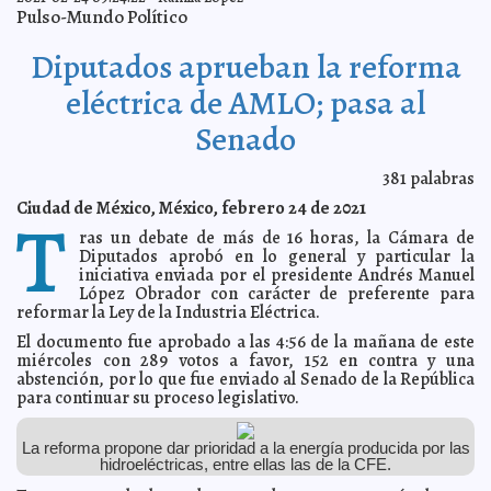
A7
Pulso-Mundo Político
Clausuran más establecimientos por incumplir con las
2021-03-15 18:47:23
medidas y protocolos sanitarios
Laura Aldama
Diputados aprueban la reforma
Fito Páez, Natalia Lafourcade y Grupo Niche, algunos
2021-03-14 20:08:19
de los latinos que ganaron un Grammy
A7
eléctrica de AMLO; pasa al
El alcalde Renán Barrera destaca la aportación cultural,
2021-03-14 19:57:16
gastronómica, social y económica de la comunidad libanesa en
Senado
Mérida
Laura Aldama
Gobierno del Estado clausura casino y
2021-03-11 15:59:34
381
palabras
establecimientos de comida en Mérida por incumplir con
disposiciones sanitarias
Laura Aldama
Ciudad de México, México, febrero 24 de 2021
T
Seis de cada diez colaboradores se sienten más
2021-03-11 15:28:08
ras un debate de más de 16 horas, la Cámara de
productivos trabajando desde casa
A7
Diputados aprobó en lo general y particular la
Mariguana ya podrá tener uso recreativo; por cambios,
2021-03-11 10:27:53
iniciativa enviada por el presidente Andrés Manuel
el dictamen regresará al Senado
Jorge Armando León Borges
López Obrador con carácter de preferente para
reformar la Ley de la Industria Eléctrica.
El IX Simposio sobre Patrimonio Cultural de Mérida “De
2021-03-11 08:39:07
epidemias y otros males” llega a mayor número de personas en su
formato digital
El documento fue aprobado a las 4:56 de la mañana de este
Laura Aldama
miércoles con 289 votos a favor, 152 en contra y una
Gasolina alcanza su precio más alto en cinco añosc
2021-03-09 10:19:28
abstención, por lo que fue enviado al Senado de la República
Javier W. López Madera
para continuar su proceso legislativo.
Diputados aprueban en Comisiones uso lúdico de la
2021-03-09 10:07:45
mariguana
Jorge Armando León Borges
La reforma propone dar prioridad a la energía producida por las
AMLO presume que muro en Palacio Nacional evitó
2021-03-09 09:34:39
hidroeléctricas, entre ellas las de la CFE.
actos vandálicos
Carmen Alicia Briceño Sánchez