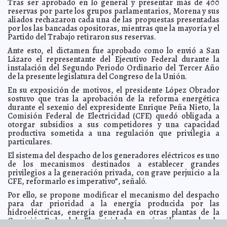
Tras ser aprobado en lo general y presentar más de 400
"¡Ni una más, ni una asesinada más!", claman miles de
2021-03-09 09:26:10
mujeres
reservas por parte los grupos parlamentarios, Morena y sus
Kamila López
aliados rechazaron cada una de las propuestas presentadas
Inicia IMSS Yucatán vacunación COVID-19 en adultos
2021-03-09 08:58:02
por los las bancadas opositoras, mientras que la mayoría y el
mayores de Tixkokob y Progreso
Laura Aldama
Partido del Trabajo retiraron sus reservas.
Ayuntamiento y División Infra Médica del Sur unen
2021-03-06 19:01:18
esfuerzos a favor de la población vulnerable
Ante esto, el dictamen fue aprobado como lo envió a San
Claudia Sofía Gómez Infante
Lázaro el representante del Ejecutivo Federal durante la
Tres de cada cinco mujeres en México viven en
2021-03-06 18:56:11
instalación del Segundo Periodo Ordinario del Tercer Año
situación de violencia
Laura Aldama
de la presente legislatura del Congreso de la Unión.
Agenda Género y Energía 2021, un espacio que
2021-03-06 18:51:04
reconoce el trabajo de la mujer en el sector energético
En su exposición de motivos, el presidente López Obrador
Kamila López
sostuvo que tras la aprobación de la reforma energética
Ernesto Sonda, reconocido líder ferrocarrilero se suma
2021-03-05 07:58:59
durante el sexenio del expresidente Enrique Peña Nieto, la
a Fuerza por México
A7
Comisión Federal de Electricidad (CFE) quedó obligada a
Pide AMLO regresar a clases presenciales en
2021-03-05 07:22:16
otorgar subsidios a sus competidores y una capacidad
Campeche, después de vacaciones de Semana Santa
A7
productiva sometida a una regulación que privilegia a
Mejorará la presión del agua en colonias del sur de
particulares.
2021-03-04 14:41:37
Mérida
Laura Aldama
El sistema del despacho de los generadores eléctricos es uno
Congreso aprueba subir el salario mínimo cada año
2021-03-04 10:34:19
de los mecanismos destinados a establecer grandes
por encima de la inflación
Jorge Armando León Borges
privilegios a la generación privada, con grave perjuicio a la
El Ayuntamiento alcanza la meta de sembrar 100 mil
CFE, reformarlo es imperativo”, señaló.
2021-03-03 10:51:00
árboles en esta administración
Kamila López
Por ello, se propone modificar el mecanismo del despacho
¿Qué implica Reforma a la Ley de la Industria Eléctrica
2021-03-03 09:41:35
para dar prioridad a la energía producida por las
aprobada por el Senado?
A7
hidroeléctricas, energía generada en otras plantas de la
OPINIÓN: "Esclavos de los changos"
Comisión Federal de Electricidad, energía eólica o solar de
2021-03-01 20:02:29
A7