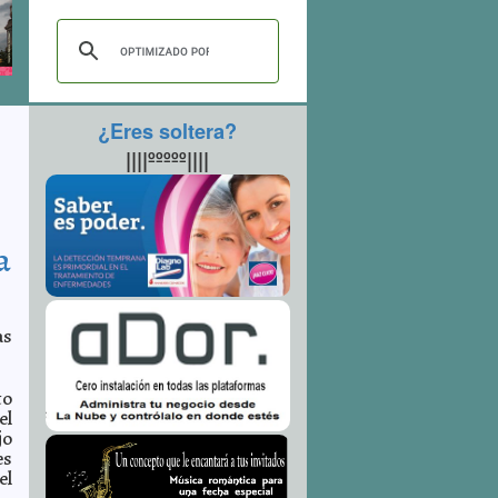
¿Eres soltera?
||||ººººº||||
a
as
to
el
jo
es
el