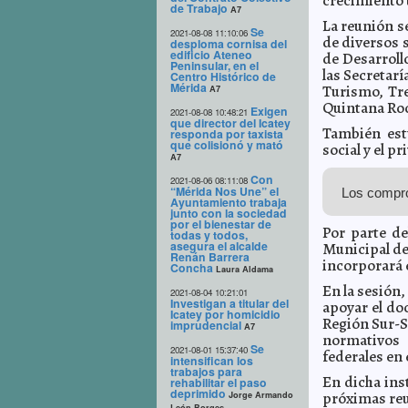
crecimiento 
de Trabajo
A7
La reunión s
Se
2021-08-08 11:10:06
de diversos s
desploma cornisa del
edificio Ateneo
de Desarroll
Peninsular, en el
las Secretar
Centro Histórico de
Mérida
Turismo, Tre
A7
Quintana Roo
Exigen
2021-08-08 10:48:21
que director del Icatey
También est
responda por taxista
que colisionó y mató
social y el pr
A7
Con
2021-08-06 08:11:08
“Mérida Nos Une” el
Los compro
Ayuntamiento trabaja
junto con la sociedad
por el bienestar de
Por parte de
todas y todos,
asegura el alcalde
Municipal d
Renán Barrera
incorporará e
Concha
Laura Aldama
En la sesión,
2021-08-04 10:21:01
Investigan a titular del
apoyar el do
Icatey por homicidio
Región Sur-S
imprudencial
A7
normativos 
Se
2021-08-01 15:37:40
federales en 
intensifican los
trabajos para
En dicha ins
rehabilitar el paso
deprimido
próximas reu
Jorge Armando
León Borges