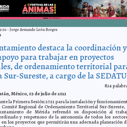
2:50
-
Jorge Armando León Borges
a
ntamiento destaca la coordinación y
 apoyo para trabajar en proyectos
les, de ordenamiento territorial par
a Sur-Sureste, a cargo de la SEDATU
824
palabr
tán, México, 03 de julio de 2021
ante la Primera Sesión 2021 para la instalación y funcionamien
l Comité Regional de Ordenamiento Territorial Sur-Sureste, 
untamiento de Mérida refrendó su disposición al traba
ordinado y respetuoso de la autonomía de todos los sector
 en los proyectos que permitirán una adecuada planeación d