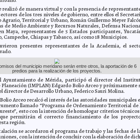
urbano.
e realizó de manera virtual y con la presencia de representant
ectores de los tres niveles de gobierno, entre ellos el Secretar
o Agrario, Territorial y Urbano, Román Guillermo Meyer Falcó
ías de Medio Ambiente y Recursos Naturales, Defensa Naciona
n Maya, representantes de 5 Estados participantes, Yucatá
, Campeche, Chiapas y Tabasco, así como 18 Municipios.
uvieron presentes representantes de la Academia, el sect
ivado.
misos del municipio meridano serán entre otros, la aportación de 6
predios para la realización de los proyectos.
l Ayuntamiento de Mérida, participó el director del Institu
e Planeación (IMPLAN) Edgardo Bolio Arceo y próximamente 
l director de Desarrollo Urbano, Federico Sauri Molina.
 Bolio Arceo recalcó el interés de las autoridades municipales 
cumento llamado “Programa de Ordenamiento Territorial de 
ureste”, esto con la intención de homologar criterios técnicos
que permitirán el correcto financiamiento de los proyect
esta región.
talación se acordaron el programa de trabajo y las fechas de l
niones, con la intención de concluir con la elaboración de dic