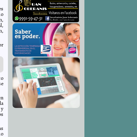
es
io
n,
l,
n,
or
to
se
en
la
 y
os
as
ho