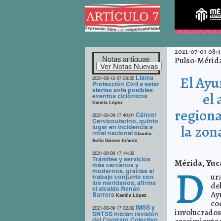
2021-07-03 08:4
Notas antiguas
Pulso-Mérid
Llama
El Ayu
2021-08-12 07:08:55
Protección Civil a estar
alertas ante posibles
el
eventos ciclónicos
Kamila López
regiona
Cáncer
2021-08-09 17:40:01
Cervicouterino, quinto
la zon
lugar en incidencia a
nivel nacional
Claudia
Sofía Gómez Infante
2021-08-09 17:14:39
Trámites y servicios
Mérida, Yuca
D
más cercanos y
modernos, gracias al
ur
trabajo conjunto con
los meridanos, afirma
de
el alcalde Renán
Ay
Barrera
Kamila López
co
IMSS y
2021-08-09 17:02:02
involucrados
SNTSS inician revisión
del Contrato Colectivo