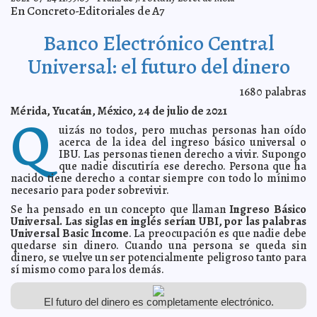
Se entregó todo el material en vídeo de detención,
2021-08-17 07:08:53
En Concreto-Editoriales de A7
traslado y estancia de José Eduardo reitera Policía Municipal de
Mérida
Laura Aldama
Banco Electrónico Central
Vídeos no muestran en ningún momento actos de
2021-08-16 18:40:47
violencia en contra de José Eduardo: defensa de Policías Municipales
A7
Universal: el futuro del dinero
Rostros de la historia de Yucatán en Pasaje Picheta
2021-08-16 17:04:40
Carmen Alicia Briceño Sánchez
1680
palabras
Grace provocará fuertes lluvias, vientos y oleaje en
2021-08-16 16:45:31
Mérida, Yucatán, México, 24 de julio de 2021
Yucatán, el 18 y 19 de agosto
Q
Claudia Sofía Gómez Infante
uizás no todos, pero muchas personas han oído
FGE presenta cronología del caso del joven José
2021-08-16 16:04:16
Eduardo
A7
acerca de la idea del ingreso básico universal o
IBU. Las personas tienen derecho a vivir. Supongo
El Gobernador Mauricio Vila Dosal recibe su segunda
2021-08-16 15:18:32
que nadie discutiría ese derecho. Persona que ha
dosis contra el Coronavirus
Kamila López
nacido tiene derecho a contar siempre con todo lo mínimo
Mérida es más fuerte que sus problemas, afirma el
2021-08-16 15:04:29
necesario para poder sobrevivir.
alcalde Renán Barrera
Laura Aldama
Se ha pensado en un concepto que llaman
Ingreso Básico
Infonavit vigilará que viviendas nuevas se construyan
2021-08-16 09:30:43
Universal. Las siglas en inglés serían UBI, por las palabras
cerca de escuelas, transporte y espacios públicos
Jorge Armando León
Universal Basic Income
. La preocupación es que nadie debe
Borges
quedarse sin dinero. Cuando una persona se queda sin
Anticipa Procivy lluvias intensas por influencia de
2021-08-15 13:49:22
dinero, se vuelve un ser potencialmente peligroso tanto para
"Fred" y "Grace"
Javier W. López Madera
sí mismo como para los demás.
Clausuran bar en la Col. Bojórquez por incumplir
2021-08-15 13:33:15
protocolos y medidas sanitarias ante la pandemia por COVID-19
Carmen
Alicia Briceño Sánchez
El futuro del dinero es completamente electrónico.
Recuerda IMSS Yucatán medidas para prevenir COVID-
2021-08-15 13:10:14