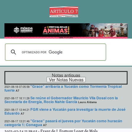
Notas antiguas
"Grace" arribaría a Yucatán como Tormenta Tropical
2021-08-18 07:05:58
fuerte
A7
Se reúne el Gobernador Mauricio Vila Dosal con la
2021-08-17 18:11:28
Secretaria de Energía, Rocío Nahle García
Laura Aldama
FGR viene a Yucatán para investigar la muerte de José
2021-08-17 13:44:21
Eduardo
A7
"Grace" pasará el jueves por Yucatán como huracán
2021-08-17 13:21:46
categoría 1: Conagua
A7
2021-07-24 11:39:03
-
Franz de J. Fortuny Loret de Mola