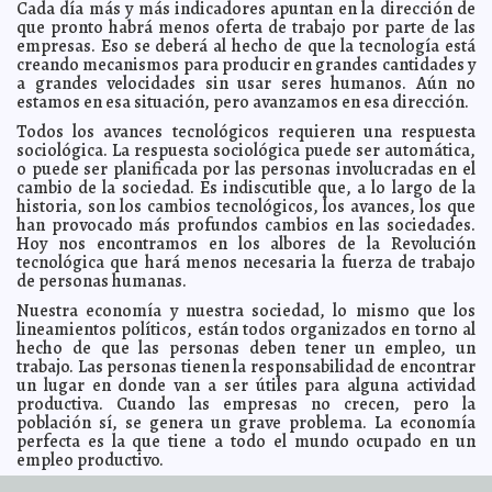
Cada día más y más indicadores apuntan en la dirección de
19 en transporte público y de plataformas digitales
Kamila López
que pronto habrá menos oferta de trabajo por parte de las
Semujeres brinda atención integral a familia de mujer
2021-08-15 12:41:48
empresas. Eso se deberá al hecho de que la tecnología está
que perdió la vida en el sur de Mérida
Laura Aldama
creando mecanismos para producir en grandes cantidades y
a grandes velocidades sin usar seres humanos. Aún no
Tras más de 20 cirugías, especialistas del IMSS evitan
2021-08-15 12:29:44
amputar brazo de joven chiapaneca que sufrió múltiples fracturas
estamos en esa situación, pero avanzamos en esa dirección.
Laura Aldama
Todos los avances tecnológicos requieren una respuesta
UADY e Infonavit suscriben convenio de colaboración
2021-08-13 13:57:15
sociológica. La respuesta sociológica puede ser automática,
Juan Francisco del Toral
o puede ser planificada por las personas involucradas en el
El lunes 16 y el martes 17 de agosto se aplicará en
2021-08-13 13:26:19
cambio de la sociedad. Es indiscutible que, a lo largo de la
Mérida segunda dosis de Pfizer contra COVID-19 para personas
historia, son los cambios tecnológicos, los avances, los que
rezagadas
Carmen Alicia Briceño Sánchez
han provocado más profundos cambios en las sociedades.
El Ayuntamiento entrega la medalla Héctor Herrera
2021-08-12 17:38:39
Hoy nos encontramos en los albores de la Revolución
“Cholo” 2021 a Erick Ávila “Cuxum”
Kamila López
tecnológica que hará menos necesaria la fuerza de trabajo
de personas humanas.
Un nuevo cargamento con 15,210 vacunas de Pfizer
2021-08-12 17:08:21
contra el Coronavirus llega a Yucatán
Claudia Sofía Gómez Infante
Nuestra economía y nuestra sociedad, lo mismo que los
Kio Networks, reconocida como una de las empresas
2021-08-12 08:22:22
lineamientos políticos, están todos organizados en torno al
más innovadoras de México
A7
hecho de que las personas deben tener un empleo, un
trabajo. Las personas tienen la responsabilidad de encontrar
Habitantes del interior del estado continúan recibiendo
2021-08-12 07:58:52
el respaldo del Gobernador Mauricio Vila Dosa
un lugar en donde van a ser útiles para alguna actividad
Jorge Armando León Borges
productiva. Cuando las empresas no crecen, pero la
Llama Protección Civil a estar alertas ante posibles
2021-08-12 07:08:55
población sí, se genera un grave problema. La economía
eventos ciclónicos
Kamila López
perfecta es la que tiene a todo el mundo ocupado en un
Cáncer Cervicouterino, quinto lugar en incidencia a
2021-08-09 17:40:01
empleo productivo.
nivel nacional
Claudia Sofía Gómez Infante
Sucede que la revolución tecnológica que hará posible que
Trámites y servicios más cercanos y modernos, gracias