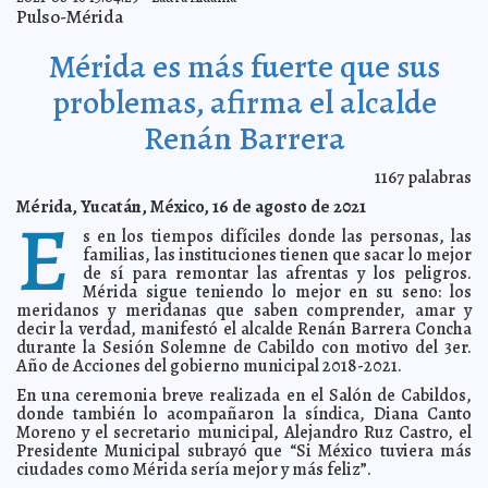
Jorge Armando León Borges
Pulso-Mérida
Contribuye Infonavit al mejoramiento urbano de
2021-08-30 12:34:21
Yucatán
Jorge Armando León Borges
Mérida es más fuerte que sus
Nuevos inquilinos en el Parque Zoológico Del
2021-08-30 12:11:59
Centenario, producto de un intercambio de especies
Laura Aldama
problemas, afirma el alcalde
Yucatán cuenta con su propia “Pig Beach”
2021-08-29 11:18:19
A7
Renán Barrera
Iniciativa Privada en México y la Comunidad de
2021-08-29 11:01:23
Investigación, Ciencia y Tecnología, innovando con visión al 2030
A7
1167
palabras
Escándalo en el INCAY: Director de Servicios Integrales
2021-08-28 12:44:25
se sirve con la "cuchara grande"
A7
Mérida, Yucatán, México, 16 de agosto de 2021
E
El alcalde Renán Barrera Concha inaugura nuevas
2021-08-26 17:57:19
s en los tiempos difíciles donde las personas, las
calles en la colonia Emiliano Zapata Sur III
Laura Aldama
familias, las instituciones tienen que sacar lo mejor
Personas de 40 a 49 años de 18 municipios recibirán
de sí para remontar las afrentas y los peligros.
2021-08-26 17:34:42
2a. dosis de vacuna contra COVID-19, a partir del 1 de septiembre
Mérida sigue teniendo lo mejor en su seno: los
Claudia Sofía Gómez Infante
meridanos y meridanas que saben comprender, amar y
Detiene Guardia Nacional a mujer con casi medio millón
decir la verdad, manifestó el alcalde Renán Barrera Concha
2021-08-26 12:52:48
de pesos sin comprobar
Kamila López
durante la Sesión Solemne de Cabildo con motivo del 3er.
Año de Acciones del gobierno municipal 2018-2021.
Protección Civil informa del desarrollo de la 9a.
2021-08-26 12:48:33
depresión tropical en el mar Caribe
A7
En una ceremonia breve realizada en el Salón de Cabildos,
Congreso de Yucatán aprueba el matrimonio igualitario
donde también lo acompañaron la síndica, Diana Canto
2021-08-25 15:29:35
A7
Moreno y el secretario municipal, Alejandro Ruz Castro, el
Presidente Municipal subrayó que “Si México tuviera más
AMLO se deslinda de acusaciones de Anaya; dice que
2021-08-23 07:52:41
ya le llegó citatorio al panista
ciudades como Mérida sería mejor y más feliz”.
A7