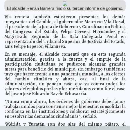
“Así lo ordenó AMLO”: Ricardo Anaya podría exiliarse
2021-08-23 07:38:13
de México tras citatorio al Reclusorio Norte
A7
El alcalde Renán Barrera rindió su tercer informe de gobierno.
Recorren el sur del estado voluntarios de Cruz Roja
2021-08-20 14:37:06
Vía remota también estuvieron presentes los demás
Mexicana
Jorge Armando León Borges
integrantes del Cabildo, el gobernador Mauricio Vila Dosal,
Con acciones y programas solidarios, el Ayuntamiento
2021-08-20 13:36:52
el presidente de la Junta de Gobierno y Coordinación Política
avanza en la reactivación económica y apoya la producción y el
del Congreso del Estado, Felipe Cervera Hernández y el
consumo local
Carmen Alicia Briceño Sánchez
Magistrado Segundo de la Sala Colegiada Penal en
Japay trabaja sin descanso para regularizar el servicio
2021-08-20 13:24:01
representación del Tribunal Superior de Justicia del Estado,
afectado por "Grace"
Kamila López
Luis Felipe Esperón Villanueva.
Ya se restableció servicio eléctrico a 93% de usuarios
2021-08-20 09:00:59
En su mensaje, el Alcalde comentó que en esta segunda
afectados por "Grace" en Yucatán: CFE
A7
administración, gracias a la fuerza y el empuje de la
Suspenden actividades laborales en Yucatán, ante
2021-08-18 17:32:55
participación ciudadana se pudieron alcanzar grandes
paso del huracán "Grace"
Kamila López
metas para beneficio del municipio, sin embargo también se
Cancelan 66 vuelos desde y hacia Cancún por paso de
tuvo que hacer frente a una pandemia mundial, a los efectos
2021-08-18 15:58:18
"Grace"
A7
del cambio climático y ahora, casi al final de la
administración, un penoso caso que va contra todos los
Ejército Mexicano despliega un agrupamiento de
2021-08-18 15:53:13
Ingenieros para casos de desastres, por paso de "Grace"
valores defendidos por las y los meridanos como fue el caso
Jorge Armando
del joven José Eduardo Ravelo Echavarría.
León Borges
Vila agradece esfuerzo conjunto federal y estatal por
2021-08-18 14:08:32
“Nunca como ahora, los órdenes de gobierno deberíamos
justicia para José Eduardo en reunión con Gabinete de Seguridad
trabajar unidos para construir mejor bienestar, consolidar la
Federal
Claudia Sofía Gómez Infante
confianza en las instituciones y colaborar estratégicamente
Instalan sesión permanente del Consejo Municipal de
2021-08-18 13:24:58
en resolver las demandas ciudadanas”, señaló.
Protección Civil ante la cercanía del huracán “Grace”
Claudia Sofía Gómez
Infante
“Mérida y Yucatán son dos alas del mismo pájaro, el
Ayuntamiento de Mérida y el Gobierno del Estado tienen
José Eduardo señaló a agentes que no son de Policía
2021-08-18 13:11:56