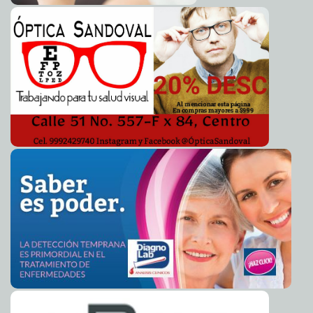
Vacunación a contrarreloj: Delta se propaga en México
2021-07-12 09:09:36
con sólo 26.8% de la población inmunizada
A7
Ayuntamiento de Mérida continúa transformando el
2021-07-10 09:30:26
entorno urbano en colonias y comisarías del Sur
Kamila López
Fallece el maestro Manuel Lizama Salazar, pintor y
2021-07-10 09:28:38
muralista
Laura Aldama
SEGEY presenta Calendario Escolar 2021-2022 de 190
2021-07-09 15:48:30
días
Laura Aldama
Japay estrena Sistema de Telemetría en exitosa
2021-07-08 18:09:27
operación
Juan Basto Cifuentes
No se han otorgado permisos para concierto de Guns
2021-07-08 17:26:40
N´ Roses en Mérida: Ayuntamiento
Kamila López
El Ayuntamiento mantiene labores de desazolve de
2021-07-07 15:45:34
pozos, bacheo y limpieza en las calles en toda la ciudad
Carmen Alicia
Briceño Sánchez
IMSS y sector privado refuerzan recomendaciones para
2021-07-07 13:38:40
reactivar turismo y disminuir contagios de COVID-19
Claudia Sofía Gómez
Infante
Infonavit apoya con 50 por ciento de descuento a
2021-07-07 09:06:07
quien liquide su crédito anticipadamente
Laura Aldama
Niñas, niños y adolescentes podrán participar en “Mis
2021-07-07 08:41:38
vacaciones en la biblioteca” en modalidad virtual
Kamila López
El Ayuntamiento de Mérida, responsable y sensible en
2021-07-06 19:42:45