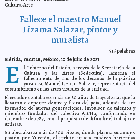
19 en transporte público y de plataformas digitales
Kamila López
Cultura-Arte
Semujeres brinda atención integral a familia de mujer
2021-08-15 12:41:48
que perdió la vida en el sur de Mérida
Laura Aldama
Fallece el maestro Manuel
Tras más de 20 cirugías, especialistas del IMSS evitan
2021-08-15 12:29:44
amputar brazo de joven chiapaneca que sufrió múltiples fracturas
Lizama Salazar, pintor y
Laura Aldama
muralista
UADY e Infonavit suscriben convenio de colaboración
2021-08-13 13:57:15
Juan Francisco del Toral
El lunes 16 y el martes 17 de agosto se aplicará en
535
palabras
2021-08-13 13:26:19
Mérida segunda dosis de Pfizer contra COVID-19 para personas
rezagadas
Mérida, Yucatán, México, 10 de julio de 2021
Carmen Alicia Briceño Sánchez
E
El Ayuntamiento entrega la medalla Héctor Herrera
2021-08-12 17:38:39
l Gobierno del Estado, a través de la Secretaría de la
“Cholo” 2021 a Erick Ávila “Cuxum”
Kamila López
Cultura y las Artes (Sedeculta), lamenta el
fallecimiento de uno de los decanos de la plástica
Un nuevo cargamento con 15,210 vacunas de Pfizer
2021-08-12 17:08:21
contra el Coronavirus llega a Yucatán
yucateca, Manuel Lizama Salazar, representante del
Claudia Sofía Gómez Infante
costumbrismo en las artes visuales de la entidad.
Kio Networks, reconocida como una de las empresas
2021-08-12 08:22:22
más innovadoras de México
A7
El creador contaba con más de 60 años de trayectoria, que lo
llevaron a exponer dentro y fuera del país, además de ser
Habitantes del interior del estado continúan recibiendo
2021-08-12 07:58:52
el respaldo del Gobernador Mauricio Vila Dosa
formador de nuevas generaciones, impulsor de talentos y
Jorge Armando León Borges
miembro fundador del colectivo Art’Ho, conformado en
Llama Protección Civil a estar alertas ante posibles
2021-08-12 07:08:55
diciembre de 1987, con el propósito de difundir el trabajo de
eventos ciclónicos
Kamila López
artistas.
Cáncer Cervicouterino, quinto lugar en incidencia a
2021-08-09 17:40:01
nivel nacional
Su obra abarca más de 200 piezas, donde plasma su amor y
Claudia Sofía Gómez Infante
pasión por Yucatán, al incluir en sus cuadros haciendas
Trámites y servicios más cercanos y modernos, gracias
2021-08-09 17:14:39