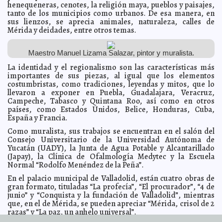
henequeneras, cenotes, la religión maya, pueblos y paisajes,
al trabajo conjunto con los meridanos, afirma el alcalde Renán Barrera
Kamila López
tanto de los municipios como urbanos. De esa manera, en
sus lienzos, se aprecia animales, naturaleza, calles de
IMSS y SNTSS inician revisión del Contrato Colectivo de
2021-08-09 17:02:02
Mérida y deidades, entre otros temas.
Trabajo
A7
Se desploma cornisa del edificio Ateneo Peninsular, en
2021-08-08 11:10:06
el Centro Histórico de Mérida
A7
Maestro Manuel Lizama Salazar, pintor y muralista.
Exigen que director del Icatey responda por taxista que
2021-08-08 10:48:21
La identidad y el regionalismo son las características más
colisionó y mató
A7
importantes de sus piezas, al igual que los elementos
Con “Mérida Nos Une” el Ayuntamiento trabaja junto
2021-08-06 08:11:08
costumbristas, como tradiciones, leyendas y mitos, que lo
con la sociedad por el bienestar de todas y todos, asegura el alcalde
llevaron a exponer en Puebla, Guadalajara, Veracruz,
Renán Barrera Concha
Laura Aldama
Campeche, Tabasco y Quintana Roo, así como en otros
Investigan a titular del Icatey por homicidio
2021-08-04 10:21:01
países, como Estados Unidos, Belice, Honduras, Cuba,
imprudencial
A7
España y Francia.
Se intensifican los trabajos para rehabilitar el paso
2021-08-01 15:37:40
Como muralista, sus trabajos se encuentran en el salón del
deprimido
Jorge Armando León Borges
Consejo Universitario de la Universidad Autónoma de
Con cursos prenatales y foros virtuales, el
2021-08-01 15:36:10
Yucatán (UADY), la Junta de Agua Potable y Alcantarillado
Ayuntamiento participará en la Semana Mundial de la Lactancia
(Japay), la Clínica de Ofalmología Medytec y la Escuela
Materna 2021
Laura Aldama
Normal “Rodolfo Menéndez de la Peña”.
Cambio de vida para comenzar ahora mismo
2021-07-30 07:46:36
Franz de J.
En el palacio municipal de Valladolid, están cuatro obras de
Fortuny Loret de Mola
gran formato, tituladas “La profecía”, “El procurador”, “4 de
La variante Delta del COVID-19 es tan contagiosa como
2021-07-30 07:36:36
junio” y “Conquista y la fundación de Valladolid”, mientras
la varicela: CDC
A7
que, en el de Mérida, se pueden apreciar “Mérida, crisol de 2
Kate del Castillo, enamorada de Yucatán, invita a todos
2021-07-29 12:40:28
razas” y “La paz, un anhelo universal”.
a visitar el destino
Claudia Sofía Gómez Infante