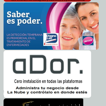
UADY da la bienvenida al nuevo ciclo escolar 2024-2025
2024-08-13 16:01:06
Laura Aldama
Trabajadores del Rancho Hobonil se capacitan ante
2024-08-13 15:44:57
incendios
Jorge Armando León Borges
Estudiante UADY consigue Beca Santander de
2024-08-13 15:40:23
Excelencia Académica 2024
Claudia Sofía Gómez Infante
El Ayuntamiento moderniza la movilidad urbana en
2024-08-13 15:36:04
Mérida
Kamila López
Yucatán, un estado blindado y seguro, el legado de la
2024-08-13 15:32:41
administración de Mauricio Vila
A7
Refrendan Yucatán y Estados Unidos la disposición de
2024-08-13 15:21:04
seguir trabajando en favor de los yucatecos
Laura Aldama
Cecilia Patrón asiste a foro de sostenibilidad en
2024-08-08 17:23:34
Panamá en preparación de una Mérida más verde
Laura Aldama
El Ayuntamiento refuerza acciones para mejorar la
2024-08-08 17:08:52
movilidad en el municipio
Laura Aldama
El Ayuntamiento de Mérida inicia el proceso de
2024-08-08 17:02:54
transición entre administraciones
Kamila López
UADY recibe reconocimiento por buenas prácticas de
2024-08-07 16:09:15
ciberseguridad
Carmen Alicia Briceño Sánchez
El Ayuntamiento reconoce la labor de las y los guías de
2024-08-07 16:01:51
turistas en la promoción de Mérida
Javier W. López Madera