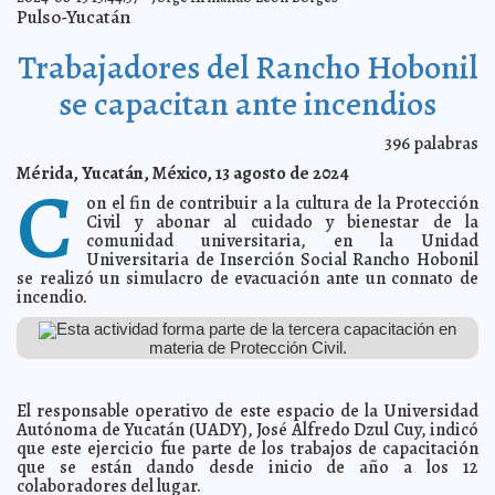
beneficio de los habitantes del puerto
Kamila López
Pulso-Yucatán
Reconocen a estudiantes UADY por ganar el Premio
2024-09-07 16:17:01
CENEVAL de excelencia académica
Laura Aldama
Trabajadores del Rancho Hobonil
Plan para atender las prioridades de los meridanos en
2024-09-01 20:34:07
100 días: Cecilia Patrón
se capacitan ante incendios
Kamila López
Yucatán logra la cobertura total de internet en todas
2024-08-30 16:54:43
sus escuelas públicas
Laura Aldama
396
palabras
Arranca la Segunda Edición del Gran Festival del
2024-08-30 16:51:26
Mérida, Yucatán, México, 13 agosto de 2024
Palacio de la Música: Un Tributo a las Mujeres en la Música
C
Jorge
Armando León Borges
on el fin de contribuir a la cultura de la Protección
El Alcalde Alejandro Ruz Castro entregó el área de
Civil y abonar al cuidado y bienestar de la
2024-08-30 16:48:29
leones del felinario "Balam Balam" en Animaya
Pablo Luna
comunidad universitaria, en la Unidad
Universitaria de Inserción Social Rancho Hobonil
El Alcalde Alejandro Ruz Castro reconoció a las y los
2024-08-29 15:27:28
trabajadores de Servicios Públicos.
se realizó un simulacro de evacuación ante un connato de
Claudia Sofía Gómez Infante
incendio.
El Alcalde Alejandro Ruz Castro entrega la
2024-08-29 14:42:04
rehabilitación del Parque Hundido de Brisas.
Javier W. López Madera
Esta actividad forma parte de la tercera capacitación en
Abierta la convocatoria para el Programa de Estancias
materia de Protección Civil.
2024-08-29 14:38:01
Cortas de Investigación Otoño 2024
Carmen Alicia Briceño Sánchez
Prevé Procivy cuando menos 19 frentes fríos en la
2024-08-29 14:08:43
próxima temporada invernal
El responsable operativo de este espacio de la Universidad
Kamila López
Autónoma de Yucatán (UADY), José Alfredo Dzul Cuy, indicó
Aprueban la creación de la Maestría en Ciberseguridad
2024-08-29 14:04:10
que este ejercicio fue parte de los trabajos de capacitación
Laura Aldama
que se están dando desde inicio de año a los 12
CIR-UADY realiza la miniferia “Semillero de
2024-08-26 14:34:24
colaboradores del lugar.
Entomólogos”
Claudia Sofía Gómez Infante