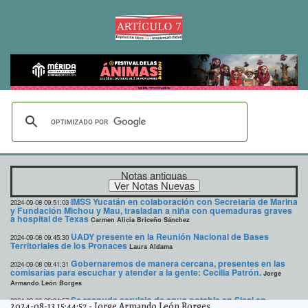
Notas antiguas
IMSS Yucatán en colaboración con Secretaría de Marina
2024-09-08 09:51:03
y Fundación Michou y Mau, trasladan a niña con quemaduras graves
a hospital de Texas
Carmen Alicia Briceño Sánchez
UADY presente en la Reunión Nacional de Bases
2024-09-08 09:45:30
Territoriales de los Pronaces
Laura Aldama
Gobernaremos de manera cercana, presentes en las
2024-09-08 09:41:31
comisarías para escuchar y atender a la gente: Cecilia Patrón.
Jorge
Armando León Borges
Se reanuda servicio de agua potable en Sisal en
2024-09-08 09:34:57
2024-08-13 15:44:57
-
Jorge Armando León Borges