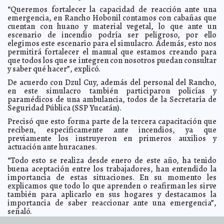
“Queremos fortalecer la capacidad de reacción ante una
Yucatán avanza firme en la creación de un Sistema
2024-08-26 14:01:10
emergencia, en Rancho Hobonil contamos con cabañas que
Estatal de Cuidados
Laura Aldama
cuentan con huano y material vegetal, lo que ante un
La ciudadanía reconoce los buenos resultados del
2024-08-24 18:46:33
escenario de incendio podría ser peligroso, por ello
Ayuntamiento de Mérida
Jorge Armando León Borges
elegimos este escenario para el simulacro. Además, esto nos
Facultad de Derecho de la Uady fortalece alianzas con
permitirá fortalecer el manual que estamos creando para
2024-08-24 18:44:44
instituciones nacionales y extranjeras
Javier W. López Madera
que todos los que se integren con nosotros puedan consultar
y saber qué hacer”, explicó.
Inaugura el Gobernador Mauricio Vila Dosal el nuevo
2024-08-24 18:41:48
mercado de Tekax "San Diego de Alcalá" y el Centro Estatal de
De acuerdo con Dzul Cuy, además del personal del Rancho,
Emprendedores Región Sur
Laura Aldama
en este simulacro también participaron policías y
El Alcalde Alejandro Ruz Castro se reunió con el
2024-08-24 18:36:22
paramédicos de una ambulancia, todos de la Secretaría de
Consejo del Instituto Mexicano de Ejecutivos de Finanzas
Kamila López
Seguridad Pública (SSP Yucatán).
Entrega el gobernador Mauricio Vila Dosal trabajos de
2024-08-24 18:32:02
Precisó que esto forma parte de la tercera capacitación que
modernización de la Central de Abastos de Oxkutzcab
Laura Aldama
reciben, específicamente ante incendios, ya que
El Alcalde Alejandro Ruz Castro presenta los avances
2024-08-20 11:18:59
previamente los instruyeron en primeros auxilios y
en Mérida en la última década
Carmen Alicia Briceño Sánchez
actuación ante huracanes.
Mujeres de la sociedad civil, con probada trayectoria,
2024-08-20 11:13:03
“Todo esto se realiza desde enero de este año, ha tenido
serían la tesorera y la contralora del Ayuntamiento de Mérida: Cecilia
Patrón
buena aceptación entre los trabajadores, han entendido la
Claudia Sofía Gómez Infante
importancia de estas situaciones. En su momento les
Entregan constancias nacionales y reconocimientos a
2024-08-18 15:39:57
explicamos que todo lo que aprenden o reafirman les sirve
personal destacado en operativo de desastres
Carmen Alicia Briceño
también para aplicarlo en sus hogares y destacamos la
Sánchez
importancia de saber reaccionar ante una emergencia”,
El Ayuntamiento inicia las inscripciones para la
2024-08-18 15:34:49
señaló.
Academia Municipal de Inglés
Javier W. López Madera