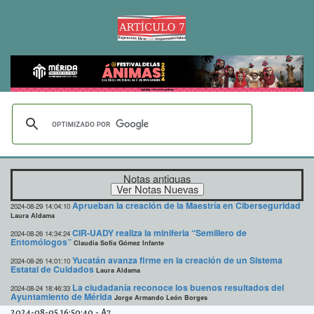
Notas antiguas
Aprueban la creación de la Maestría en Ciberseguridad
2024-08-29 14:04:10
Laura Aldama
CIR-UADY realiza la miniferia “Semillero de
2024-08-26 14:34:24
Entomólogos”
Claudia Sofía Gómez Infante
Yucatán avanza firme en la creación de un Sistema
2024-08-26 14:01:10
Estatal de Cuidados
Laura Aldama
La ciudadanía reconoce los buenos resultados del
2024-08-24 18:46:33
Ayuntamiento de Mérida
Jorge Armando León Borges
2024-08-05 16:50:40
-
A7