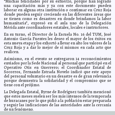
“Muchas felicidades por su esfuerzo, porque han logrado
a hospital de Texas
Carmen Alicia Briceño Sánchez
una capacitación más y ya con este documento pueden
UADY presente en la Reunión Nacional de Bases
2024-09-08 09:45:30
laborar en alguna otra institución o continuar en Cruz Roja
Territoriales de los Pronaces
Laura Aldama
donde pueden seguir creciendo en las diferentes áreas que
se tienen como es desastres en donde brindamos la labor
Gobernaremos de manera cercana, presentes en las
2024-09-08 09:41:31
comisarías para escuchar y atender a la gente: Cecilia Patrón.
humanitaria”, expresó en el aula uno de la Delegación
Jorge
Armando León Borges
Mérida ante coordinadores estatales, locales e instructores.
Se reanuda servicio de agua potable en Sisal en
2024-09-08 09:34:57
En su turno, el Director de la Escuela No. 16 del TUM, José
beneficio de los habitantes del puerto
Kamila López
Antonio García Fuentes les deseo el mayor de los éxitos en
Reconocen a estudiantes UADY por ganar el Premio
esta nueva etapa y los exhortó a llevar en alto los valores de la
2024-09-07 16:17:01
CENEVAL de excelencia académica
Laura Aldama
Cruz Roja y a dar lo mejor de sí mismos en cada acto que
realicen.
Plan para atender las prioridades de los meridanos en
2024-09-01 20:34:07
100 días: Cecilia Patrón
Kamila López
Asimismo, en el evento se entregaron 14 reconocimientos
Yucatán logra la cobertura total de internet en todas
enviados por la Sede Nacional al personal que participó en el
2024-08-30 16:54:43
sus escuelas públicas
Laura Aldama
Operativo Otis en Guerrero; el Coordinador Estatal de
Socorros, Fernando Estrada Novelo indicó que este apoyo
Arranca la Segunda Edición del Gran Festival del
2024-08-30 16:51:26
Palacio de la Música: Un Tributo a las Mujeres en la Música
del personal voluntario en un desastre es de gran relevancia
Jorge
porque demuestra la solidaridad y el compromiso que se
Armando León Borges
tiene con el prójimo.
El Alcalde Alejandro Ruz Castro entregó el área de
2024-08-30 16:48:29
leones del felinario "Balam Balam" en Animaya
Pablo Luna
La Delegada Estatal, Byrne de Rodríguez también mencionó
que estos meses suelen ser los más intensos de la temporada
El Alcalde Alejandro Ruz Castro reconoció a las y los
2024-08-29 15:27:28
trabajadores de Servicios Públicos.
de huracanes por lo que pidió a la población estar preparada
Claudia Sofía Gómez Infante
y seguir las indicaciones de las autoridades ante la cercanía
El Alcalde Alejandro Ruz Castro entrega la
2024-08-29 14:42:04
de un fenómeno.
rehabilitación del Parque Hundido de Brisas.
Javier W. López Madera