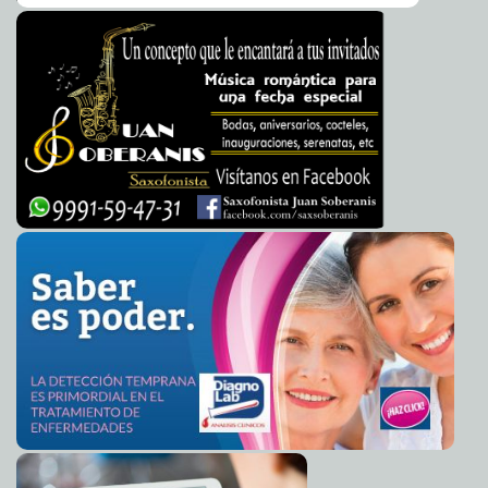
serían la tesorera y la contralora del Ayuntamiento de Mérida: Cecilia
Patrón
Claudia Sofía Gómez Infante
Entregan constancias nacionales y reconocimientos a
2024-08-18 15:39:57
personal destacado en operativo de desastres
Carmen Alicia Briceño
Sánchez
El Ayuntamiento inicia las inscripciones para la
2024-08-18 15:34:49
Academia Municipal de Inglés
Javier W. López Madera
El bien común de Mérida y sus habitantes siempre
2024-08-18 15:32:42
estarán por encima de todo: Cecilia Patrón
Laura Aldama
Entregan remodelación de Centros de Salud en
2024-08-18 15:28:05
comisarías de Tizimín
Laura Aldama
Gabriel Argüelles, ejemplo de la formación integral de la
2024-08-18 15:20:08
UADY
Laura Aldama
Abren la convocatoria para el curso septiembre-
2024-08-18 15:16:21
noviembre de la Universidad de los Mayores
Jorge Armando León Borges
El Ayuntamiento reconoce a los servidores públicos
2024-08-18 15:13:04
por su entrega y compromiso con el desarrollo de Mérida
Kamila López
Inaugura el Gobernador Mauricio Vila Dosal nuevo
2024-08-15 17:55:26
proyecto turístico
Laura Aldama
Por segunda ocasión, UADY celebra la Bienvenida
2024-08-15 17:46:29
Jaguar para recibir a nuevos estudiantes
Javier W. López Madera
Trabajo coordinado con el ejército y todos los órdenes
2024-08-15 17:42:39
de gobierno para mantener la paz: Cecilia Patrón
Kamila López