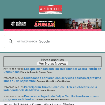
Notas antiguas
Los que mandan son los ciudadanos: Cecilia Patrón en
2024-09-15 14:08:20
Dzununcán
Eduardo Ignacio Ramos Pérez
Ciudadanos contarán con servicios básicos el próximo
2024-09-15 14:04:49
lunes 16 de septiembre
Carmen Alicia Briceño Sánchez
Participarán 164 estudiantes UADY en el desfile de la
2024-09-15 14:01:33
Independencia de México
Laura Aldama
Destacan el legado de Felipe Carrillo Puerto en nuevo
2024-09-15 13:58:39
programa radiofónico
Carmen Alicia Briceño Sánchez
2024-08-18 15:39:57
-
Carmen Alicia Briceño Sánchez