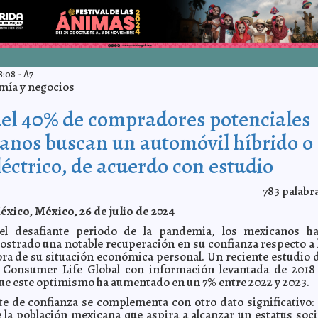
8:08
-
A7
mía y negocios
el 40% de compradores potenciales
anos buscan un automóvil híbrido o
léctrico, de acuerdo con estudio
783
palabr
xico, México, 26 de julio de 2024
el desafiante periodo de la pandemia, los mexicanos h
strado una notable recuperación en su confianza respecto a 
ra de su situación económica personal. Un reciente estudio 
Consumer Life Global con información levantada de 2018
que este optimismo ha aumentado en un 7% entre 2022 y 2023.
e de confianza se complementa con otro dato significativo: 
la población mexicana que aspira a alcanzar un estatus soci