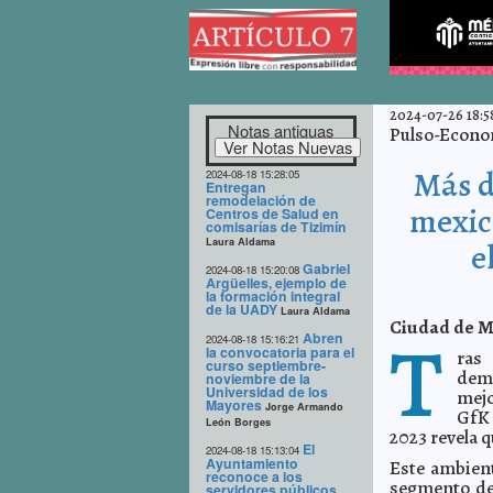
2024-07-26 18:5
Notas antiguas
Pulso-Econo
Más d
2024-08-18 15:28:05
Entregan
remodelación de
mexic
Centros de Salud en
comisarías de Tizimín
Laura Aldama
e
Gabriel
2024-08-18 15:20:08
Argüelles, ejemplo de
la formación integral
de la UADY
Laura Aldama
Ciudad de Mé
T
Abren
2024-08-18 15:16:21
la convocatoria para el
ras 
curso septiembre-
demo
noviembre de la
Universidad de los
mejo
Mayores
Jorge Armando
GfK 
León Borges
2023 revela 
El
2024-08-18 15:13:04
Ayuntamiento
Este ambient
reconoce a los
segmento de 
servidores públicos