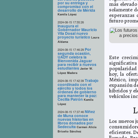
por su entrega y
más elevado 
compromiso con el
solamente de
desarrollo de Mérida
esperanzas d
Kamila López
futuro prome
2024-08-15 17:55:26
Inaugura el
Gobernador Mauricio
Los futuros
Vila Dosal nuevo
a precios
proyecto turístico
Laura
Aldama
Por
2024-08-15 17:46:29
segunda ocasión,
Este crecim
UADY celebra la
Bienvenida Jaguar
significati
para recibir a nuevos
popularidad d
estudiantes
Javier W.
hoy, la ofer
López Madera
México, imp
Trabajo
2024-08-15 17:42:39
coordinado con el
expansión de
ejército y todos los
híbridos y el
órdenes de gobierno
para mantener la paz:
vehículos in
Cecilia Patrón
Kamila
López
L
Niñez
2024-08-15 17:37:46
de Muna conoce
nuevas historias en
Los nuevos j
libros donados por
consumidore
Sedeculta
Carmen Alicia
eficientes. 
Briceño Sánchez
llamado Br