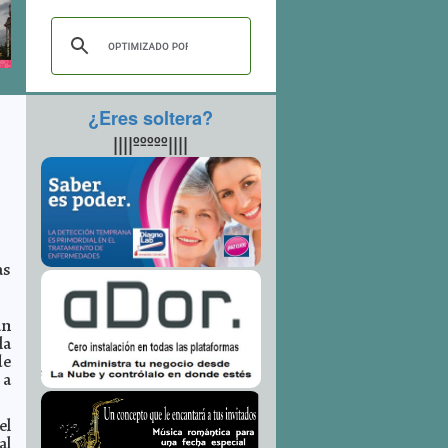
¿Eres soltera?
||||ººººº||||
as
an
la
de
 a
el
al