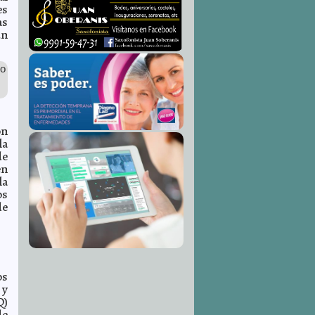
es
as
un
jo
ón
la
de
en
la
os
de
os
 y
Q)
de