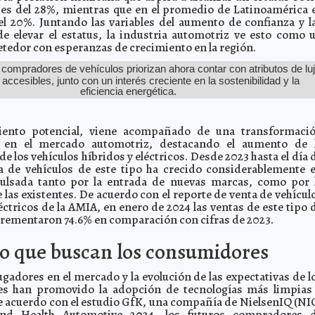
es del 28%, mientras que en el promedio de Latinoamérica 
l 20%. Juntando las variables del aumento de confianza y l
e elevar el estatus, la industria automotriz ve esto como 
tedor con esperanzas de crecimiento en la región.
 compradores de vehículos priorizan ahora contar con atributos de lu
 accesibles, junto con un interés creciente en la sostenibilidad y la
eficiencia energética.
iento potencial, viene acompañado de una transformaci
va en el mercado automotriz, destacando el aumento de 
e los vehículos híbridos y eléctricos. Desde 2023 hasta el día 
ta de vehículos de este tipo ha crecido considerablemente 
ulsada tanto por la entrada de nuevas marcas, como por 
 las existentes. De acuerdo con el reporte de venta de vehícul
éctricos de la AMIA, en enero de 2024 las ventas de este tipo 
crementaron 74.6% en comparación con cifras de 2023.
o que buscan los consumidores
ugadores en el mercado y la evolución de las expectativas de l
s han promovido la adopción de tecnologías más limpias
De acuerdo con el estudio GfK, una compañía de NielsenIQ (NI
and Health Automotive 2024, los futuros compradores 