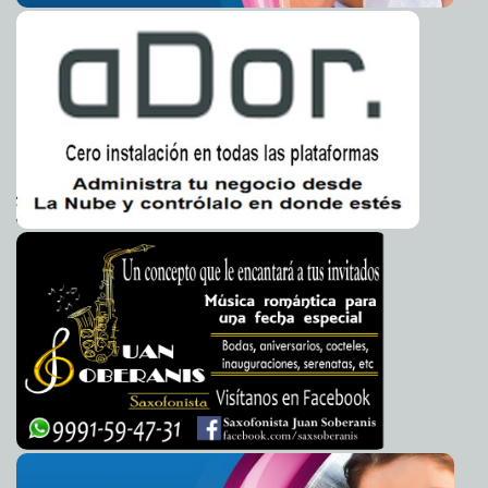
Con gran éxito se realizó el 1er Rally Familiar en
2023-03-06 09:27:49
Kanasín
Laura Aldama
Ejército y Fuerza Aérea Mexicanos invitan a mujeres a
2023-03-06 09:01:48
realizar su Servicio Militar Nacional.
Carmen Alicia Briceño Sánchez
El Ayuntamiento de Mérida teje red de apoyo para
2023-03-06 08:56:58
seguir empoderando a las mujeres del Municipio
Laura Aldama
Yucatán, listo para la Convención Nacional Bancaria
2023-03-02 18:01:20
2023
Laura Aldama
La lucha está abierta y es no regresar al pasado
2023-03-02 17:34:19
A7
Presentan a constructores detalles del proyecto
2023-03-01 21:49:20
Parque Thó
A7
Semana cultural en la Facultad de Odontología de la
2023-03-01 21:39:19
Uady
Claudia Sofía Gómez Infante
Niños de Quintana Roo promueven el uso de la lengua
2023-03-01 21:35:21
maya
A7
Crean alianza en pro de construcciones sustentables
2023-03-01 21:29:43
Carmen Alicia Briceño Sánchez
Renán Barrera explora los mercados digitales para
2023-03-01 21:24:29
impulsar a empresas locales
Jorge Armando León Borges
Insuficiencia energética, impidió llegada de Tesla a
2023-03-01 21:20:31
Yucatán
A7
Inicia cuarta etapa de restauración de los anexos del
2023-03-01 21:15:32