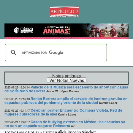
Notas antiguas
Palacio de la Música será escenario de show con causa
2023-03-22 19:20:14
de Sofía Niño de Rivera
Javier W. López Madera
Renán Barrera amplía el servicio de Internet gratuito en
2023-03-22 19:16:18
espacios públicos del poniente y oriente de la ciudad
Kamila López
Celebran primer Encuentro Colmena Violeta, Red de
2023-03-22 19:11:47
mujeres cuidadoras de la miel
Kamila López
Casos de bullying extremo en México; las escuelas ya
2023-03-21 11:20:57
no son un espacio seguro: Reinserta
A7
2023-03-06 09:01:48
-
Carmen Alicia Briceño Sánchez