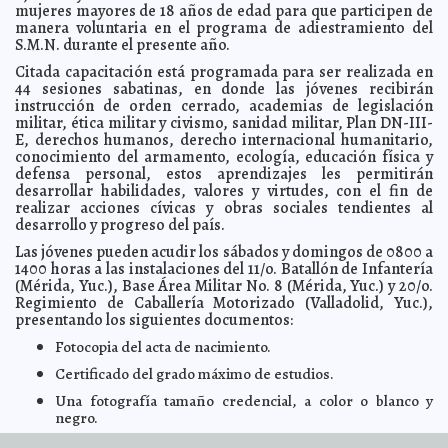
mujeres mayores de 18 años de edad para que participen de
hubiese ya lo hubiéramos denunciado"
A7
manera voluntaria en el programa de adiestramiento del
Renán Barrera en conjunto con la comunidad
2023-03-14 09:48:55
S.M.N. durante el presente año.
internacional construyen ciudades más sustentables
Laura Aldama
Citada capacitación está programada para ser realizada en
Calderón rompe silencio sobre García Luna: duda
2023-03-14 09:38:32
44 sesiones sabatinas, en donde las jóvenes recibirán
sobre veredicto y acusa persecución política
A7
instrucción de orden cerrado, academias de legislación
Atención médica de calidad y digna en apoyo a la
2023-03-14 09:25:01
militar, ética militar y civismo, sanidad militar, Plan DN-III-
economía de las familias yucatecas: Ramírez Marín
Javier W. López Madera
E, derechos humanos, derecho internacional humanitario,
Con actividades familiares, el Ayuntamiento de Mérida
conocimiento del armamento, ecología, educación física y
2023-03-13 18:46:59
fomenta la armonía en el Municipio
Jorge Armando León Borges
defensa personal, estos aprendizajes les permitirán
desarrollar habilidades, valores y virtudes, con el fin de
Anuncia el Gobierno del Estado nuevos
2023-03-13 18:44:50
nombramientos en su estructura administrativa
realizar acciones cívicas y obras sociales tendientes al
Kamila López
desarrollo y progreso del país.
Trabaja regidor Rafael Rodríguez en actualización de
2023-03-13 18:18:43
reglamento de Mérida, en materia de transparencia
A7
Las jóvenes pueden acudir los sábados y domingos de 0800 a
1400 horas a las instalaciones del 11/o. Batallón de Infantería
Egresados de la Uady fortalecen aprendizaje en
2023-03-10 19:06:32
empresa canadiense
(Mérida, Yuc.), Base Área Militar No. 8 (Mérida, Yuc.) y 20/o.
Carmen Alicia Briceño Sánchez
Regimiento de Caballería Motorizado (Valladolid, Yuc.),
Movimiento de pasajeros por vía aérea registra su
2023-03-10 19:02:15
presentando los siguientes documentos:
máximo histórico durante febrero
Jorge Armando León Borges
Fotocopia del acta de nacimiento.
Renán Barrera combate el rezago educativo al brindar
2023-03-10 18:54:09
herramientas a la juventud del Municipio
Laura Aldama
Certificado del grado máximo de estudios.
Yucatán sigue avanzando en la preparación de niños y
2023-03-10 18:47:54
Una fotografía tamaño credencial, a color o blanco y
jóvenes en el idioma inglés
Kamila López
negro.
Concluyen actividades culturales por el 101 aniversario
2023-03-07 21:02:33
de la Uady
De igual forma, deberán aprobar un examen médico y llenar
Laura Aldama