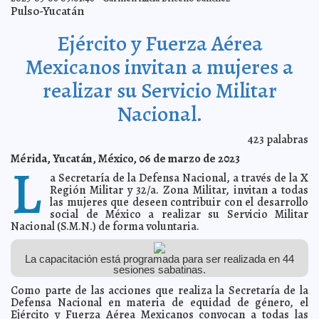
Mérida y España estrechan lazos de colaboración para
2023-03-21 10:54:54
Pulso-Yucatán
promover la cultura, el turismo y la seguridad
Laura Aldama
Renán Barrera brinda herramientas tecnológicas a las
2023-03-21 10:51:20
Ejército y Fuerza Aérea
y los estudiantes
Jorge Armando León Borges
Isstey promueve emociones positivas y saludables,
2023-03-21 10:36:50
Mexicanos invitan a mujeres a
para brindar mejores servicios
Kamila López
realizar su Servicio Militar
Habitantes de Sudzal Chico cuentan con nuevo
2023-03-21 10:34:01
sistema de agua potable
Laura Aldama
Nacional.
Renán Barrera atiende las necesidades de vivienda de
2023-03-17 21:51:04
las familias del sur
Claudia Sofía Gómez Infante
423
palabras
Yucatán afianza su lugar como destino sede de
2023-03-17 21:47:06
grandes eventos durante la 86 Convención Bancaria
Carmen Alicia
Mérida, Yucatán, México, 06 de marzo de 2023
L
Briceño Sánchez
a Secretaría de la Defensa Nacional, a través de la X
Se espera el ingreso de otro frente frío este domingo
2023-03-17 21:41:10
con fuertes vientos, oleajes y lluvias
Región Militar y 32/a. Zona Militar, invitan a todas
Juan Francisco del Toral
las mujeres que deseen contribuir con el desarrollo
Acercan créditos Infonavit al magisterio yucateco
2023-03-17 21:35:46
Jorge
social de México a realizar su Servicio Militar
Armando León Borges
Nacional (S.M.N.) de forma voluntaria.
Fiestas de Chablekal, suspendidas por falta de
2023-03-17 21:31:47
permisos
Kamila López
La capacitación está programada para ser realizada en 44
Bankaool avanza hacia transformación digital, con
2023-03-16 13:44:45
sesiones sabatinas.
alcance latinoamericano
A7
Como parte de las acciones que realiza la Secretaría de la
"No más matrimonios ni uniones forzadas en menores
2023-03-16 12:42:29
edad”: Ramírez Marín
Defensa Nacional en materia de equidad de género, el
Kamila López
Ejército y Fuerza Aérea Mexicanos convocan a todas las
AMLO revira a Calderón y niega persecución: "Si
2023-03-14 10:07:58