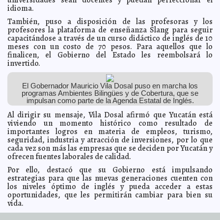
idioma.
Casos de bullying extremo en México; las escuelas ya
2023-03-21 11:20:57
no son un espacio seguro: Reinserta
A7
También, puso a disposición de las profesoras y los
profesores la plataforma de enseñanza Slang para seguir
Mérida y España estrechan lazos de colaboración para
2023-03-21 10:54:54
promover la cultura, el turismo y la seguridad
capacitándose a través de un curso didáctico de inglés de 10
Laura Aldama
meses con un costo de 70 pesos. Para aquellos que lo
Renán Barrera brinda herramientas tecnológicas a las
2023-03-21 10:51:20
finalicen, el Gobierno del Estado les reembolsará lo
y los estudiantes
Jorge Armando León Borges
invertido.
Isstey promueve emociones positivas y saludables,
2023-03-21 10:36:50
para brindar mejores servicios
Kamila López
El Gobernador Mauricio Vila Dosal puso en marcha los
Habitantes de Sudzal Chico cuentan con nuevo
2023-03-21 10:34:01
programas Ambientes Bilingües y de Cobertura, que se
sistema de agua potable
Laura Aldama
impulsan como parte de la Agenda Estatal de Inglés.
Renán Barrera atiende las necesidades de vivienda de
2023-03-17 21:51:04
las familias del sur
Al dirigir su mensaje, Vila Dosal afirmó que Yucatán está
Claudia Sofía Gómez Infante
viviendo un momento histórico como resultado de
Yucatán afianza su lugar como destino sede de
2023-03-17 21:47:06
importantes logros en materia de empleos, turismo,
grandes eventos durante la 86 Convención Bancaria
Carmen Alicia
seguridad, industria y atracción de inversiones, por lo que
Briceño Sánchez
cada vez son más las empresas que se deciden por Yucatán y
Se espera el ingreso de otro frente frío este domingo
2023-03-17 21:41:10
ofrecen fuentes laborales de calidad.
con fuertes vientos, oleajes y lluvias
Juan Francisco del Toral
Por ello, destacó que su Gobierno está impulsando
Acercan créditos Infonavit al magisterio yucateco
2023-03-17 21:35:46
Jorge
estrategias para que las nuevas generaciones cuenten con
Armando León Borges
los niveles óptimo de inglés y pueda acceder a estas
Fiestas de Chablekal, suspendidas por falta de
2023-03-17 21:31:47
oportunidades, que les permitirán cambiar para bien su
permisos
Kamila López
vida.
Bankaool avanza hacia transformación digital, con
2023-03-16 13:44:45
“Con la ayuda de todos estamos sentando las bases del
alcance latinoamericano
A7