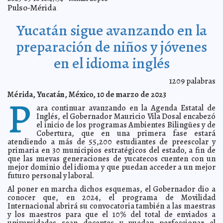
Renán Barrera previene el delito y las adicciones en la
2023-03-25 18:20:25
Pulso-Mérida
niñez y la juventud
Laura Aldama
Inician restauración del Ex Congreso de Yucatán
2023-03-25 12:16:32
Juan
Yucatán sigue avanzando en la
Francisco del Toral
Dile “sí” al redondeo Oxxo en favor de niñas, niños y
2023-03-25 09:38:03
preparación de niños y jóvenes
adolescentes con discapacidad intelectual
Javier W. López Madera
en el idioma inglés
Trabajadores formales por debajo de la línea de
2023-03-25 09:34:19
bienestar : Uady
Jorge Armando León Borges
Yucatán, listo para participar en el Tianguis Turístico de
1209
palabras
2023-03-25 09:31:11
México 2023
Laura Aldama
Mérida, Yucatán, México, 10 de marzo de 2023
P
Renán Barrera trabaja de la mano con las familias para
2023-03-25 09:27:36
diseñar y rehabilitar espacios públicos
ara continuar avanzando en la Agenda Estatal de
Laura Aldama
Inglés, el Gobernador Mauricio Vila Dosal encabezó
Ligera disminución de reportes de incendios; llama
2023-03-25 09:20:25
el inicio de los programas Ambientes Bilingües y de
Procivy a mantener la prevención
Carmen Alicia Briceño Sánchez
Cobertura, que en una primera fase estará
Fallece Xavier López "Chabelo", a los 88 años de edad
2023-03-25 09:17:31
atendiendo a más de 55,200 estudiantes de preescolar y
A7
primaria en 30 municipios estratégicos del estado, a fin de
Renán Barrera fortalece la economía de las familias a
que las nuevas generaciones de yucatecos cuenten con un
2023-03-25 09:10:01
través del comercio justo
Kamila López
mejor dominio del idioma y que puedan acceder a un mejor
futuro personal y laboral.
Palacio de la Música será escenario de show con causa
2023-03-22 19:20:14
de Sofía Niño de Rivera
Javier W. López Madera
Al poner en marcha dichos esquemas, el Gobernador dio a
Renán Barrera amplía el servicio de Internet gratuito en
conocer que, en 2024, el programa de Movilidad
2023-03-22 19:16:18
espacios públicos del poniente y oriente de la ciudad
Kamila López
Internacional abrirá su convocatoria también a las maestras
y los maestros para que el 10% del total de enviados a
Celebran primer Encuentro Colmena Violeta, Red de
2023-03-22 19:11:47
mujeres cuidadoras de la miel
universidades sean docentes y puedan perfeccionar el
Kamila López