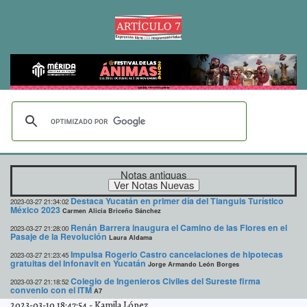
Notas antiguas
Destaca Yucatán en primer día del Tianguis Turístico
2023-03-27 21:34:02
México 2023
Carmen Alicia Briceño Sánchez
Renán Barrera inaugura el Camino de las Flores en el
2023-03-27 21:28:00
Pasaje de la Revolución
Laura Aldama
Impulsa Rogerio Castro cancelaciones de hipotecas
2023-03-27 21:23:45
gratuitas del Infonavit en Yucatán
Jorge Armando León Borges
Colegio de Ingenieros Civiles del Sureste firma
2023-03-27 21:18:52
convenio con el ITM
A7
2023-03-10 18:47:54
-
Kamila López