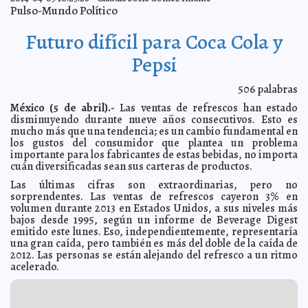
infraestructura en Tizimín
Elena Martin
Pulso-Mundo Político
En marcha repoblamiento del ganado yucateco
2014-04-06 17:19:48
Ariel
Martín
Futuro difícil para Coca Cola y
“Te Mueves Tú, Se Mueven Todos” atrae a los
2014-04-06 15:01:36
meridanos.
Pepsi
Valeria Fernández
Un éxito la Primera Carrera Nocturna de Motocross
2014-04-06 14:58:45
Osvaldo Chávez
506
palabras
El español Arroyo se corona en la VI Vuelta Ciclista
2014-04-06 14:55:48
México (5 de abril).-
Las ventas de refrescos han estado
“Enrique Burgos Luna”
Kamila López
disminuyendo durante nueve años consecutivos. Esto es
Muestra sobre patrimonio cultural de Yucatán en
mucho más que una tendencia; es un cambio fundamental en
2014-04-06 14:52:34
estación del metro del DF
Ariel Martín
los gustos del consumidor que plantea un problema
importante para los fabricantes de estas bebidas, no importa
McDonald's también abandona Crimea
2014-04-06 08:37:42
Claudia Sofía Gómez
cuán diversificadas sean sus carteras de productos.
Infante
Un apodo causó la muerte de un joven en las vías del
Las últimas cifras son extraordinarias, pero no
2014-04-06 08:34:03
metro
Claudia Sofía Gómez Infante
sorprendentes. Las ventas de refrescos cayeron 3% en
volumen durante 2013 en Estados Unidos, a sus niveles más
Profesor abusa de diez niñas indígenas de San Juan
2014-04-06 08:29:26
Chamula
bajos desde 1995, según un informe de Beverage Digest
Carmen Alicia Briceño Sánchez
emitido este lunes. Eso, independientemente, representaría
Irán por todo en el caso Reyna
2014-04-06 08:21:47
Claudia Sofía Gómez Infante
una gran caída, pero también es más del doble de la caída de
2012. Las personas se están alejando del refresco a un ritmo
Cordero promete salvar al PAN
2014-04-06 08:05:54
Claudia Sofía Gómez Infante
acelerado.
Los "Chuchos" se quedan en el control del PRD
2014-04-06 07:59:56
Claudia
Sofía Gómez Infante
Cautela en torno al caso de Jesús Reyna
2014-04-06 07:55:39
Claudia Sofía