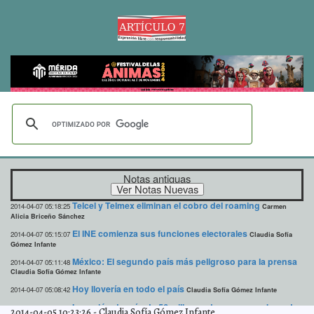
Notas antiguas
Telcel y Telmex eliminan el cobro del roaming
2014-04-07 05:18:25
Carmen
Alicia Briceño Sánchez
El INE comienza sus funciones electorales
2014-04-07 05:15:07
Claudia Sofía
Gómez Infante
México: El segundo país más peligroso para la prensa
2014-04-07 05:11:48
Claudia Sofía Gómez Infante
Hoy llovería en todo el país
2014-04-07 05:08:42
Claudia Sofía Gómez Infante
Inversión de más de 56 millones de pesos en obras de
2014-04-06 17:22:07
2014-04-05 10:23:26
-
Claudia Sofía Gómez Infante