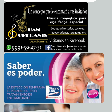
Carmen Alicia Briceño Sánchez
Mexicana declarada en quiebra: Tardará años en
2014-04-05 10:15:52
pagarle a sus acreedores
Claudia Sofía Gómez Infante
Oficial: Kike Plancarte está muerto
2014-04-05 10:07:44
Carmen Alicia Briceño
Sánchez
Periodistas venezolanos son atacados por gente de
2014-04-05 10:05:32
Maduro
Claudia Sofía Gómez Infante
Sustituyen el cráneo de una mujer con uno de plástico
2014-04-04 23:42:43
transparente
Javier W. López Madera
Cinco enfermedades que pueden transmitir los
2014-04-04 23:38:22
mosquitos: No hay dónde esconderse
Javier W. López Madera
Mosquitos, responsables de millones de muertes cada
2014-04-04 23:33:49
año
Javier W. López Madera
Asaltaban con pistola de juguete: Arrestan a 4
2014-04-04 23:30:35
Javier W.
López Madera
Radiación ultravioleta, extremadamente alta en el D.F.
2014-04-04 23:28:11
Javier W. López Madera
Alarmante "Dulce Agonía": Realidad de la diabetes en
2014-04-04 23:25:43
México y las amputaciones
Javier W. López Madera
Dormir desnudo, dormir desnuda: Cinco beneficios de
2014-04-04 23:22:25
dormir sin nada de ropa
Javier W. López Madera
Derogará ISSSTE trámite: El de vigencia de derechos
2014-04-04 23:19:24
para jubilados y pensionados
Javier W. López Madera