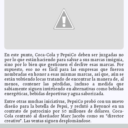
Gómez Infante
La nueva anotación de "Chicharito"
2014-04-06 07:50:41
Jorge Armando León
Borges
Consejos para evitar el golpe de calor
2014-04-06 07:47:16
Carmen Alicia Briceño
Sánchez
Este domingo llega a Yucatán la senadora “Cocoa”
2014-04-05 20:38:09
Calderón
Valeria Fernández
IVEY otorga contratos de regularización a colonos de
2014-04-05 20:32:57
Prolongación del Parque en Tizimín
Osvaldo Chávez
Más de dos mil 200 profesores han sido beneficiados
2014-04-05 20:28:34
En este punto, Coca-Cola y PepsiCo deben ser juzgadas no
con equipos de cómputo.
Kamila López
por lo que están haciendo para salvar a sus marcas insignia,
sino por lo bien que gestionen el declive esas marcas. Por
Entregan estímulos económicos a productores de
2014-04-05 20:24:05
henequén
supuesto, eso no es fácil para las empresas que fueron
Elena Martin
nombradas en honor a esas mismas marcas, así que, aún se
Instala el PAN la Comisión auxiliar estatal en Yucatán
2014-04-05 20:17:38
están volviendo locas tratando de encontrar la manera de, al
para la elección interna
Ariel Martín
menos, contener las pérdidas, incluso a medida que
Continúa el apoyo a la cultura física y el deporte en
2014-04-05 20:10:11
sabiamente siguen invirtiendo en alternativas como bebidas
Yucatán
Valeria Fernández
energéticas, bebidas deportivas y agua saborizada.
“Diálogos con el Gobernador” llega al Poniente de
2014-04-05 20:05:39
Entre otras muchas iniciativas, PepsiCo probó con un nuevo
Mérida
Osvaldo Chávez
diseño para la botella de Pepsi, y reclutó a Beyoncé en un
Más de 700 niños participan en Olimpiada del Bebé
2014-04-05 19:58:48
contrato de patrocinio por 50 millones de dólares. Coca-
2014
Kamila López
Cola contrató al diseñador Marc Jacobs como su “director
Diputados universitarios realizan sesión ordinaria y
creativo”. Las ventas siguen desplomándose.
2014-04-05 19:54:42
finaliza segunda edición de taller legislativo
Elena Martin