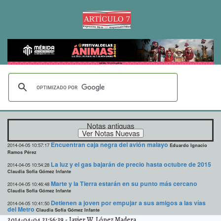
Notas antiguas
Encuentran caja negra del avión malayo
2014-04-05 10:57:17
Eduardo Ignacio
Ramos Pérez
La luz y el gas bajarán de precio hasta octubre de 2015
2014-04-05 10:54:28
Claudia Sofía Gómez Infante
Marte y la Tierra estarán en su punto más cercano
2014-04-05 10:46:48
Claudia Sofía Gómez Infante
Detienen a joven por empujar a sus amigos a las vías
2014-04-05 10:41:50
del Metro
Claudia Sofía Gómez Infante
2014-04-04 21:56:39
-
Javier W. López Madera