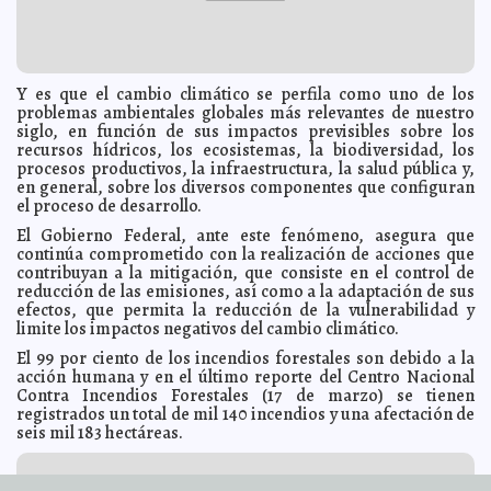
López Madera
Radiación ultravioleta, extremadamente alta en el D.F.
2014-04-04 23:28:11
Javier W. López Madera
Alarmante "Dulce Agonía": Realidad de la diabetes en
2014-04-04 23:25:43
México y las amputaciones
Javier W. López Madera
Y es que el cambio climático se perfila como uno de los
problemas ambientales globales más relevantes de nuestro
Dormir desnudo, dormir desnuda: Cinco beneficios de
2014-04-04 23:22:25
dormir sin nada de ropa
siglo, en función de sus impactos previsibles sobre los
Javier W. López Madera
recursos hídricos, los ecosistemas, la biodiversidad, los
Derogará ISSSTE trámite: El de vigencia de derechos
2014-04-04 23:19:24
procesos productivos, la infraestructura, la salud pública y,
para jubilados y pensionados
Javier W. López Madera
en general, sobre los diversos componentes que configuran
Comer hasta estar satisfechos y sin ejercicio fomenta la
2014-04-04 23:17:12
el proceso de desarrollo.
obesidad
Javier W. López Madera
El Gobierno Federal, ante este fenómeno, asegura que
Entre científicos la estevia gana terreno: Como
2014-04-04 22:57:55
continúa comprometido con la realización de acciones que
edulcorante no calórico
Javier W. López Madera
contribuyan a la mitigación, que consiste en el control de
Admite Subsecretaría de Prevención y Participación
2014-04-04 22:51:41
reducción de las emisiones, así como a la adaptación de sus
Ciudadana de SEGOB: Cárteles reclutan niños
Javier W. López Madera
efectos, que permita la reducción de la vulnerabilidad y
limite los impactos negativos del cambio climático.
Abril, por el bienestar de la infancia: Inaugura Mancera
2014-04-04 22:46:05
el mes de los niños y sus derechos
Javier W. López Madera
El 99 por ciento de los incendios forestales son debido a la
Yucatán, con importante presencia en el Cruise 3 Sixty
2014-04-04 22:41:09
acción humana y en el último reporte del Centro Nacional
de Florida
Osvaldo Chávez
Contra Incendios Forestales (17 de marzo) se tienen
registrados un total de mil 140 incendios y una afectación de
Conmemora GDF el Día de Concientización del
2014-04-04 22:37:25
Autismo: "No me hace invisible, colorea mi mundo"
seis mil 183 hectáreas.
Javier W. López Madera
Comisión solicita dictamen sobre la Reforma de Ley
2014-04-04 22:36:22
Estatal de Educación
Kamila López