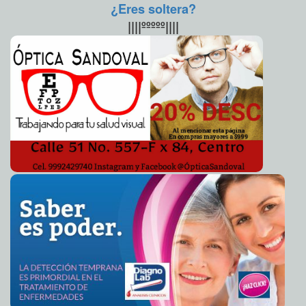
¿Eres soltera?
||||ººººº||||