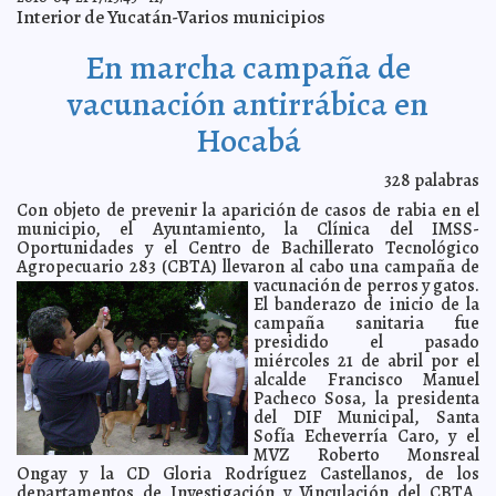
Interior de Yucatán-Varios municipios
Empleo y Jóvenes
2010-04-23 10:52:31
Lois Izquierdo
Furia de remakes
2010-04-23 07:28:03
Federico Wilder
En marcha campaña de
Nueva denuncia del PAN ante el IPEPAC
2010-04-22 16:24:22
A7
vacunación antirrábica en
“Animaya” referencia obligada de ser, hoy y siempre,
2010-04-22 16:14:23
pulmón verde para la Ciudad de Mérida
A7
Hocabá
Más de un centenar de escritores reunidos en el
2010-04-22 16:07:11
Congreso Internacional de Literatura Postrimerías
A7
328
palabras
Día mundial de la Tierra: una oportunidad para
2010-04-22 15:34:25
revalorar los bosques mexicanos
Con objeto de prevenir la aparición de casos de rabia en el
A7
municipio, el Ayuntamiento, la Clínica del IMSS-
Respaldo del PAN a Lolbé Carrillo
2010-04-22 12:28:19
A7
Oportunidades y el Centro de Bachillerato Tecnológico
El Programa de Previsión Funeraria, una oferta más del
Agropecuario 283 (CBTA) llevaron al cabo una campaña de
2010-04-22 12:14:35
IMSS
A7
vacunación de perros y gatos.
El banderazo de inicio de la
El rechazo a la Ñora del Justam crece pero Beatriz
2010-04-22 08:22:47
Zavala no muestra arrestos…
campaña sanitaria fue
José Luis Sierra Villarreal
presidido el pasado
Pavimentan calles en Espita
2010-04-21 17:31:50
A7
miércoles 21 de abril por el
alcalde Francisco Manuel
En marcha campaña de vacunación antirrábica en
2010-04-21 17:13:43
Hocabá
Pacheco Sosa, la presidenta
A7
del DIF Municipal, Santa
(8) Seres Bidimensionales
2010-04-21 15:02:42
María Leticia Roche Cano
Sofía Echeverría Caro, y el
Imparte PGR curso de actualización sobre "Registro de
MVZ Roberto Monsreal
2010-04-21 13:11:10
cadena de custodia"
A7
Ongay y la CD Gloria Rodríguez Castellanos, de los
departamentos de Investigación y Vinculación del CBTA,
El derroche en publicidad priísta insulta a la inteligencia
2010-04-21 13:07:13