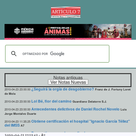
Notas antiguas
¿Seguirá la orgía de desgobierno?
2010-04-23 23:00:00
Franz de J. Fortuny Loret
de Mola
Lol Bé, flor del camino
2010-04-23 23:00:00
Guardiano Delatorre S.J.
Antecedentes delictivos de Daniel Rochel Novelo
2010-04-23 23:00:00
Luis
Jorge Montalvo Duarte
Obtiene certificación el hospital "Ignacio García Téllez"
2010-04-23 11:35:25
del IMSS
A7
Pronostican un caluroso fin de semana
2010-04-23 11:33:25
A7
2010-04-21 17:13:43
-
A7