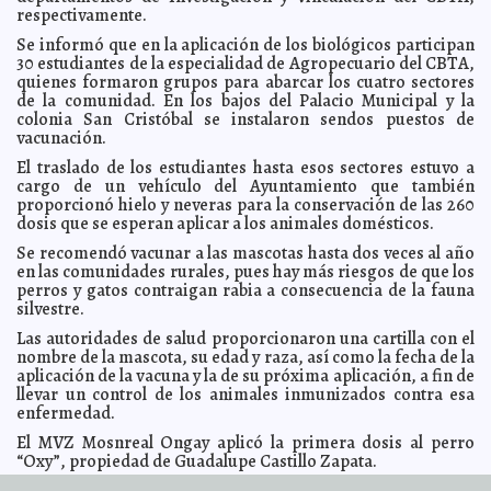
ciudadana: PAN
respectivamente.
A7
Consignan a presunto narcomenudista del
Se informó que en la aplicación de los biológicos participan
2010-04-21 13:03:34
fraccionamiento Terranova
A7
30 estudiantes de la especialidad de Agropecuario del CBTA,
quienes formaron grupos para abarcar los cuatro sectores
Desfile de Modas Primavera-Verano 2010 de Liverpool a
2010-04-20 17:37:06
beneficio de la Casa de los Niñ@s del DIF Municipal
de la comunidad. En los bajos del Palacio Municipal y la
A7
colonia San Cristóbal se instalaron sendos puestos de
Inicia el traslado de animales al Parque del Bicentenario
2010-04-20 17:23:04
vacunación.
“Animaya”
A7
El traslado de los estudiantes hasta esos sectores estuvo a
Exhorta el IMSS a la población a donar sangre
2010-04-20 16:05:35
A7
cargo de un vehículo del Ayuntamiento que también
Entre la zanahoria y el garrote
2010-04-20 13:19:24
Javier Corral Jurado
proporcionó hielo y neveras para la conservación de las 260
dosis que se esperan aplicar a los animales domésticos.
Más vida para el Centro Histórico
2010-04-20 10:38:47
Lois Izquierdo
Se recomendó vacunar a las mascotas hasta dos veces al año
¿A poco usté pensó que Pedrote Espadas iba a
2010-04-20 09:23:28
presidir el DIF Municipal?
en las comunidades rurales, pues hay más riesgos de que los
José Luis Sierra Villarreal
perros y gatos contraigan rabia a consecuencia de la fauna
¿Cuál es la mejor cuenta para correo electrónico?
2010-04-19 17:16:00
Franz
silvestre.
de J. Fortuny Loret de Mola
Las autoridades de salud proporcionaron una cartilla con el
¿Tragedia sobre Mérida, la de Yucatán?
2010-04-19 13:46:45
Franz de J. Fortuny
nombre de la mascota, su edad y raza, así como la fecha de la
Loret de Mola
aplicación de la vacuna y la de su próxima aplicación, a fin de
llevar un control de los animales inmunizados contra esa
enfermedad.
El MVZ Mosnreal Ongay aplicó la primera dosis al perro
“Oxy”, propiedad de Guadalupe Castillo Zapata.
URL de artículo