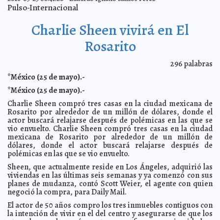
que en las playas
Jorge Armando León Borges
Pulso-Internacional
Marte está saliendo de la era glaciar
2016-05-27 09:25:04
Jorge Armando León
Borges
Charlie Sheen vivirá en El
La población económicamente activa aumentó en abril
2016-05-27 09:23:08
Rosarito
Claudia Sofía Gómez Infante
Gasolina premium subirá ocho centavos
2016-05-27 09:20:23
Eduardo Ignacio
Ramos Pérez
296
palabras
Preocupación por lealtad del Ejército Mexicano: New
2016-05-27 09:18:10
*México (25 de mayo).-
York Times
Jorge Armando León Borges
*México (25 de mayo).-
Murió Monseñor Prigione
2016-05-27 09:11:36
Jorge Armando León Borges
Charlie Sheen compró tres casas en la ciudad mexicana de
Hermano de AMLO assegura que es un tirano
2016-05-27 09:02:23
Claudia
Rosarito por alrededor de un millón de dólares, donde el
Sofía Gómez Infante
actor buscará relajarse después de polémicas en las que se
Nadal se retira de la Roland Garros
2016-05-27 09:00:03
Claudia Sofía Gómez
vio envuelto. Charlie Sheen compró tres casas en la ciudad
Infante
mexicana de Rosarito por alrededor de un millón de
dólares, donde el actor buscará relajarse después de
Nuño Mayer promete diálogo con el CNTE si reconocen
2016-05-27 07:36:27
reforma educativa
polémicas en las que se vio envuelto.
Claudia Sofía Gómez Infante
Lila Downs cantará en el Royal Festival Hall
2016-05-27 07:27:29
Jorge Armando
Sheen, que actualmente reside en Los Ángeles, adquirió las
León Borges
viviendas en las últimas seis semanas y ya comenzó con sus
planes de mudanza, contó Scott Weier, el agente con quien
Johnny Depp y Amber Heard se separan
2016-05-27 07:23:15
Claudia Sofía
negoció la compra, para Daily Mail.
Gómez Infante
The Cranberries estará en Cancún
2016-05-27 07:14:04
El actor de 50 años compro los tres inmuebles contiguos con
Claudia Sofía Gómez
Infante
la intención de vivir en el del centro y asegurarse de que los