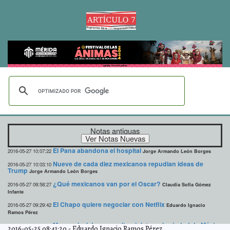
Notas antiguas
El Pana abandona el hospital
2016-05-27 10:07:22
Jorge Armando León Borges
Nueve de cada diez mexicanos repudian ideas de
2016-05-27 10:03:10
Trump
Jorge Armando León Borges
¿Qué mexicanos van por el Oscar?
2016-05-27 09:58:27
Claudia Sofía Gómez
Infante
El Chapo quiere negociar con Netflix
2016-05-27 09:29:42
Eduardo Ignacio
Ramos Pérez
Mayor nivel de rayos ultravioleta en la ciudad de México
2016-05-27 09:27:33
2016-05-25 08:41:20
-
Eduardo Ignacio Ramos Pérez