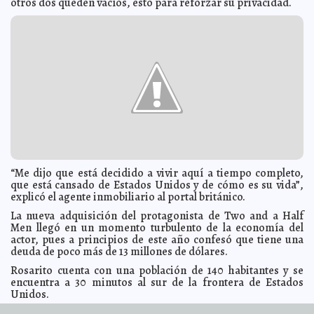
otros dos queden vacíos, esto para reforzar su privacidad.
Omar Chaparro dará voz a Condorito
2016-05-26 09:59:38
Claudia Sofía Gómez
Infante
¿Fantasmas en el cuarto de tu bebé o hackers?
2016-05-26 09:56:59
Claudia
Sofía Gómez Infante
Relacionan a Taylor Swift con el fascismo
2016-05-26 09:52:47
Jorge Armando
León Borges
Violencia familiar, tema que se oculta en México
2016-05-26 09:47:04
Claudia
Sofía Gómez Infante
España absuelve a Moreira
2016-05-26 09:15:39
Jorge Armando León Borges
Familia de piloto fallecido demandará a Fórmula 1
2016-05-26 08:39:33
Carmen Alicia Briceño Sánchez
Las 10 marcas favoritas de los mexicanos
2016-05-26 08:38:31
Jorge Armando
“Me dijo que está decidido a vivir aquí a tiempo completo,
León Borges
que está cansado de Estados Unidos y de cómo es su vida”,
SAT presentará resultados de investigación de los
2016-05-26 08:30:55
explicó el agente inmobiliario al portal británico.
Panamá Papers
Jorge Armando León Borges
La nueva adquisición del protagonista de Two and a Half
Trump debe millones de dólares al fisco, revela The
2016-05-26 08:26:21
Telegraph
Men llegó en un momento turbulento de la economía del
Eduardo Ignacio Ramos Pérez
actor, pues a principios de este año confesó que tiene una
¿Qué pasa en tu cuerpo durante el embarazo?
2016-05-26 08:22:40
Eduardo
deuda de poco más de 13 millones de dólares.
Ignacio Ramos Pérez
Rosarito cuenta con una población de 140 habitantes y se
Encuentran tumba de Aristóteles
2016-05-26 08:19:54
Jorge Armando León
encuentra a 30 minutos al sur de la frontera de Estados
Borges
Unidos.
Thor se enfrenta a la muerte en su próxima película
2016-05-26 08:15:30
Jorge Armando León Borges
URL de artículo