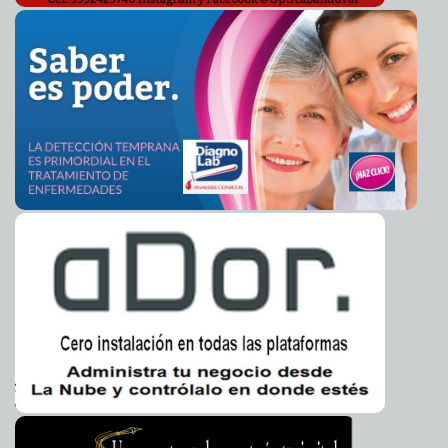
Claudia Sofía Gómez Infante
Sigue en marcha el Festival de Cine de la Riviera Maya
2016-05-25 08:36:14
Carmen Alicia Briceño Sánchez
Fernando del Solar vive el presente
2016-05-25 08:34:04
Jorge Armando León
Borges
Decepciona gobierno interino de Brasil
2016-05-25 08:31:12
Carmen Alicia
Briceño Sánchez
Mayweather y McGregor se enfrentarían el 17 de
2016-05-25 08:28:55
septiembre
Carmen Alicia Briceño Sánchez
Top Gear regresa a la televisión
2016-05-25 08:26:11
Jorge Armando León Borges
John Carpenter regresa a Halloween
2016-05-25 08:20:39
Claudia Sofía Gómez
Infante
Liberan a involucrados en Teotihuacán
2016-05-25 08:18:46
Claudia Sofía
Gómez Infante
Spotify baja sus precios
2016-05-25 08:12:06
Claudia Sofía Gómez Infante
Nueva huelga amenaza a McDonald's
2016-05-25 08:05:36
Jorge Armando León
Borges
Microsoft reestructura su línea de smartphones
2016-05-25 08:04:09
Jorge
Armando León Borges
Grecia obtuvo nuevo préstamo
2016-05-25 08:01:04
Claudia Sofía Gómez Infante
¿Quieres dejar de morderte las uñas?
2016-05-25 07:57:23
Carmen Alicia
Briceño Sánchez