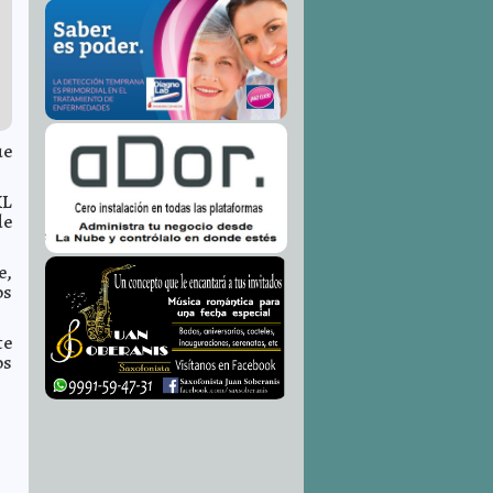
ue
XL
de
e,
os
te
os