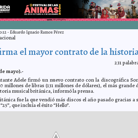
0:12
-
Eduardo Ignacio Ramos Pérez
acional
irma el mayor contrato de la histori
231
palabr
de mayo).-
ntante Adele firmó un nuevo contrato con la discográfica So
0 millones de libras (131 millones de dólares), el más grande 
storia musical británica, informó la prensa.
itánica fue la que vendió más discos el año pasado gracias a 
25”, que incluía el éxito “Hello”.