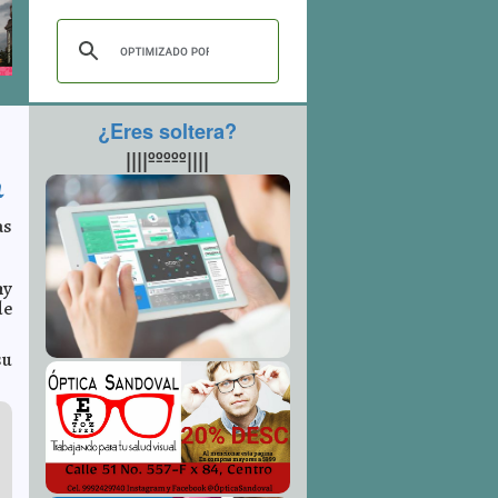
¿Eres soltera?
||||ººººº||||
a
as
ny
de
su