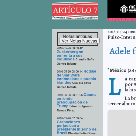
2016-05-24 10:0
Notas antiguas
Pulso-Intern
Adele f
2016-05-26 08:09:42
Zuckerberg se
enfrenta a sus
inquilinos
Claudia Sofía
Gómez Infante
*México (24 
Rodaje
L
2016-05-26 08:06:14
de Star Wars
a ca
conmociona a pueblo
irlandés
Claudia Sofía
por 9
Gómez Infante
la hi
Obama
2016-05-26 08:01:06
La br
entiende
preocupación de
tercer álbum “
Trump
Eduardo Ignacio
Ramos Pérez
2016-05-26 07:59:04
Grabaciones
perjudican a
presidente interino de
Brasil
Claudia Sofía Gómez