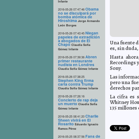
Infante
Obama
2016-05-26 07:47:46
no se disculpará por
bomba atómica de
Hiroshima
Jorge Armando
León Borges
Niegan
2016-05-26 07:43:45
papeles de extradición
a abogados de El
Una fuente d
Chapo
Claudia Sofía
es, sin duda,
Gómez Infante
Hasta ahora
Abren
2016-05-26 07:39:36
primer restaurante
Recordings y
nudista en Londres
Sony.
Claudia Sofía Gómez Infante
Las informac
2016-05-26 07:38:25
Stephen King firma
pero una fue
carta contra Trump
derechos par
Claudia Sofía Gómez Infante
La cifra es 
2016-05-26 07:26:16
Concierto de rap deja
Whitney Hous
un muerto
Claudia Sofía
135 millones 
Gómez Infante
Charlie
2016-05-25 08:41:20
Sheen vivirá en El
Rosarito
Eduardo Ignacio
Ramos Pérez
Fans de
2016-05-25 08:37:56