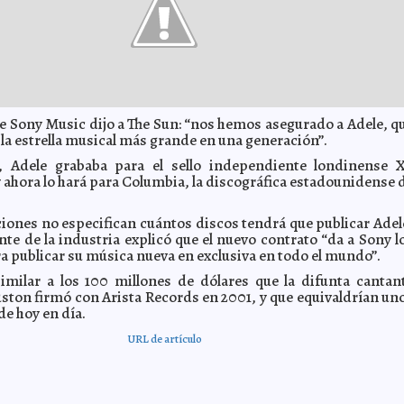
e Sony Music dijo a The Sun: “nos hemos asegurado a Adele, q
 la estrella musical más grande en una generación”.
, Adele grababa para el sello independiente londinense 
 ahora lo hará para Columbia, la discográfica estadounidense 
iones no especifican cuántos discos tendrá que publicar Adel
nte de la industria explicó que el nuevo contrato “da a Sony l
a publicar su música nueva en exclusiva en todo el mundo”.
similar a los 100 millones de dólares que la difunta cantan
ton firmó con Arista Records en 2001, y que equivaldrían un
de hoy en día.
URL de artículo