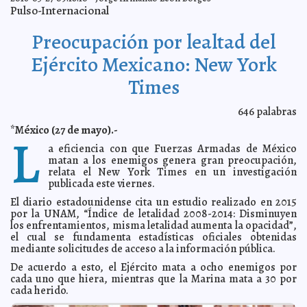
Abandonan a niño japonés en el bosque para
2016-05-30 07:49:48
Pulso-Internacional
castigarlo
Claudia Sofía Gómez Infante
OMS no tiene fondos para combatir el zika
2016-05-30 07:46:05
Jorge Armando
Preocupación por lealtad del
León Borges
Ejército Mexicano: New York
Medidas para cuidar las cuerdas vocales
2016-05-30 07:44:41
Claudia Sofía
Gómez Infante
Times
Piden atender medidas de seguridad en internet
2016-05-30 07:42:26
Claudia
Sofía Gómez Infante
646
palabras
Cocodrilo ataca a mujer en Australia
2016-05-30 07:41:51
Jorge Armando León
Borges
*México (27 de mayo).-
L
Desestiman críticas a Don Gato
2016-05-30 07:37:15
Jorge Armando León Borges
a eficiencia con que Fuerzas Armadas de México
Trump gana enemigos en su partido
matan a los enemigos genera gran preocupación,
2016-05-30 07:35:52
Eduardo Ignacio Ramos
Pérez
relata el New York Times en un investigación
publicada este viernes.
Tailandés sufre mordida de pitón en el pene
2016-05-30 07:32:41
Jorge
Armando León Borges
El diario estadounidense cita un estudio realizado en 2015
por la UNAM, “Índice de letalidad 2008-2014: Disminuyen
Los Obama disfrutan de la comida mexicana
2016-05-30 07:29:48
Jorge
los enfrentamientos, misma letalidad aumenta la opacidad”,
Armando León Borges
el cual se fundamenta estadísticas oficiales obtenidas
Obrador se desentiende de su hermano
2016-05-30 07:27:45
Claudia Sofía
mediante solicitudes de acceso a la información pública.
Gómez Infante
De acuerdo a esto, el Ejército mata a ocho enemigos por
Llamada telefónica libera a Alan Pulido
2016-05-30 07:23:14
Claudia Sofía Gómez
cada uno que hiera, mientras que la Marina mata a 30 por
Infante
cada herido.
Liberan a Alan Pulido
2016-05-30 07:21:27
Claudia Sofía Gómez Infante