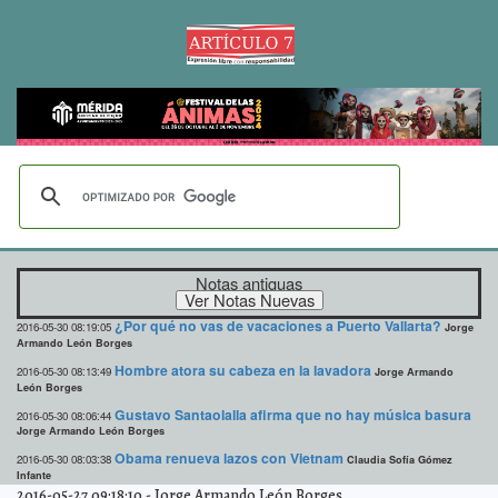
Notas antiguas
¿Por qué no vas de vacaciones a Puerto Vallarta?
2016-05-30 08:19:05
Jorge
Armando León Borges
Hombre atora su cabeza en la lavadora
2016-05-30 08:13:49
Jorge Armando
León Borges
Gustavo Santaolalla afirma que no hay música basura
2016-05-30 08:06:44
Jorge Armando León Borges
Obama renueva lazos con Vietnam
2016-05-30 08:03:38
Claudia Sofía Gómez
Infante
2016-05-27 09:18:10
-
Jorge Armando León Borges