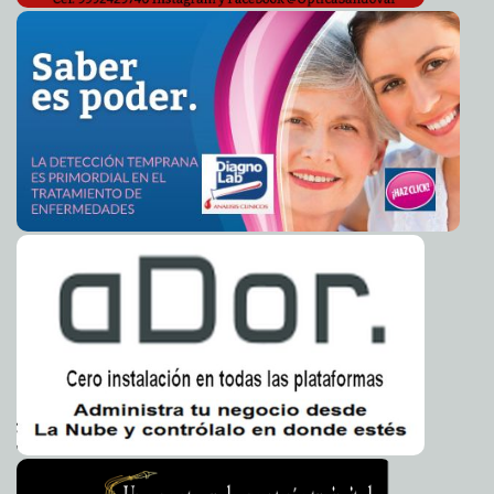
Relatan horrores de Hiroshima y Nagasaki
2016-05-29 07:39:18
Jorge Armando
León Borges
La final de la Champions, cuestión de fe
2016-05-29 07:36:31
Claudia Sofía
Gómez Infante
Aprovecha las ofertas de Hotsale
2016-05-28 07:15:22
Claudia Sofía Gómez Infante
Juegos que saltan de la consola a la mesa
2016-05-28 07:12:49
Jorge Armando
León Borges
Establecen el derecho a ser buscado
2016-05-28 07:08:14
Claudia Sofía Gómez
Infante
Bloquean vacunas a países pobres
2016-05-28 07:05:51
Carmen Alicia Briceño
Sánchez
Prohíben selfies con gatos
2016-05-28 07:03:12
Claudia Sofía Gómez Infante
Los Tuzos están cerca del título
2016-05-28 07:00:41
Eduardo Ignacio Ramos Pérez
Transportan lanzacohetes antisubmarinos
2016-05-27 10:53:48
Claudia Sofía
Gómez Infante
Maestro del CNE es acusado por pornografía infantil
2016-05-27 10:51:24
Claudia Sofía Gómez Infante
Celos causaron la ruptura entre Johnny Depp y Amber
2016-05-27 10:17:08
Heard
Jorge Armando León Borges
Rigoberta Menchú no acepta la burla y desprecio como
2016-05-27 10:13:32
parte de la sociedad
Jorge Armando León Borges
El Pana abandona el hospital
2016-05-27 10:07:22
Jorge Armando León Borges