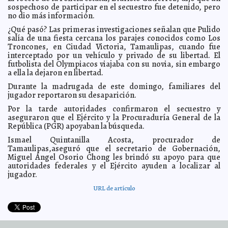
de migración
Claudia Sofía Gómez Infante
sospechoso de participar en el secuestro fue detenido, pero
no dio más información.
Niegan que caso de Alan Pulido haya sido un montaje
2016-05-31 07:16:25
Eduardo Ignacio Ramos Pérez
¿Qué pasó? Las primeras investigaciones señalan que Pulido
Aumentan los afectados por memes, anuncia
2016-05-31 07:14:38
salía de una fiesta cercana los parajes conocidos como Los
Conapred
Jorge Armando León Borges
Troncones, en Ciudad Victoria, Tamaulipas, cuando fue
interceptado por un vehículo y privado de su libertad. El
Ya son 314 casos de Zika
2016-05-31 07:11:43
Jorge Armando León Borges
futbolista del Olympiacos viajaba con su novia, sin embargo
Advierten riesgos del sexting
2016-05-30 08:47:06
Eduardo Ignacio Ramos Pérez
a ella la dejaron en libertad.
Defienden silbato antiacoso
2016-05-30 08:45:11
Jorge Armando León Borges
Durante la madrugada de este domingo, familiares del
jugador reportaron su desaparición.
Delincuentes logran desbloquear teléfonos
2016-05-30 08:26:40
Jorge
Armando León Borges
Por la tarde autoridades confirmaron el secuestro y
¿Por qué no vas de vacaciones a Puerto Vallarta?
aseguraron que el Ejército y la Procuraduría General de la
2016-05-30 08:19:05
Jorge
Armando León Borges
República (PGR) apoyaban la búsqueda.
Hombre atora su cabeza en la lavadora
2016-05-30 08:13:49
Jorge Armando
Ismael Quintanilla Acosta, procurador de
León Borges
Tamaulipas,aseguró que el secretario de Gobernación,
Miguel Ángel Osorio Chong les brindó su apoyo para que
Gustavo Santaolalla afirma que no hay música basura
2016-05-30 08:06:44
Jorge Armando León Borges
autoridades federales y el Ejército ayuden a localizar al
jugador.
Obama renueva lazos con Vietnam
2016-05-30 08:03:38
Claudia Sofía Gómez
Infante
URL de artículo
Abandonan a niño japonés en el bosque para
2016-05-30 07:49:48
castigarlo
Claudia Sofía Gómez Infante
OMS no tiene fondos para combatir el zika
2016-05-30 07:46:05
Jorge Armando
León Borges