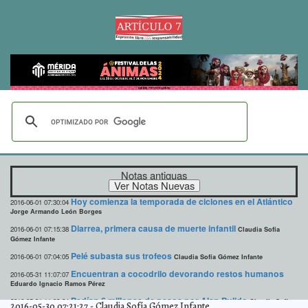
Notas antiguas
Hoy comienza la temporada de ciclones en el Atlántico
2016-06-01 07:30:04
Jorge Armando León Borges
Diarrea, primera causa de muerte infantil
2016-06-01 07:15:38
Claudia Sofía
Gómez Infante
Pelé subasta sus trofeos
2016-06-01 07:04:05
Claudia Sofía Gómez Infante
Encuentran a cocodrilo devorando restos humanos
2016-05-31 11:07:07
Eduardo Ignacio Ramos Pérez
Pedían 6 millones de pesos por Alan Pulido
2016-05-31 11:02:24
Claudia Sofía
2016-05-30 07:21:27
-
Claudia Sofía Gómez Infante