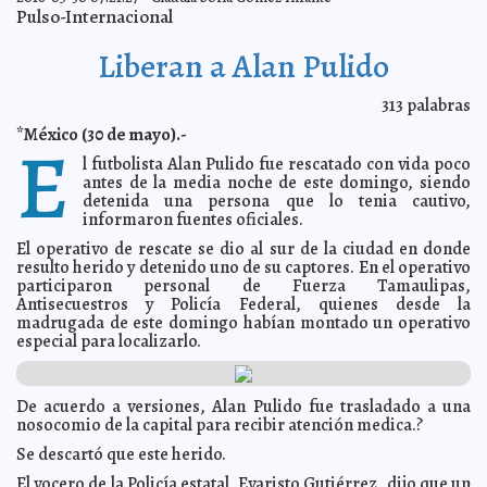
Gómez Infante
Pulso-Internacional
Investigan a zoológico por muerte de gorila
2016-05-31 10:59:40
Jorge
Armando León Borges
Liberan a Alan Pulido
Disney planea demandar a Wanda
2016-05-31 10:51:26
Claudia Sofía Gómez
Infante
313
palabras
Aeroméxico llega a acuerdo con sobrecargos
2016-05-31 10:38:42
Jorge
*México (30 de mayo).-
E
Armando León Borges
l futbolista Alan Pulido fue rescatado con vida poco
Vergara recupera control de Omnilife y Chivas
2016-05-31 10:37:08
Eduardo
antes de la media noche de este domingo, siendo
Ignacio Ramos Pérez
detenida una persona que lo tenia cautivo,
Lolita Ayala también dirá adiós
2016-05-31 08:18:54
Claudia Sofía Gómez Infante
informaron fuentes oficiales.
Podrían extraditar a Roman Polanski
2016-05-31 08:07:31
Jorge Armando León
El operativo de rescate se dio al sur de la ciudad en donde
Borges
resulto herido y detenido uno de su captores. En el operativo
El FBI impidió el asesinato de Hitler en 1933
2016-05-31 08:07:29
Jorge Armando
participaron personal de Fuerza Tamaulipas,
León Borges
Antisecuestros y Policía Federal, quienes desde la
madrugada de este domingo habían montado un operativo
Adela Micha dejará su noticiero
2016-05-31 08:04:38
Jorge Armando León Borges
especial para localizarlo.
El sueño nocturno ayuda a reparar funciones
2016-05-31 08:02:31
biológicas
Eduardo Ignacio Ramos Pérez
Talibanes secuestran avión con 200 pasajeros
2016-05-31 07:36:24
Claudia
De acuerdo a versiones, Alan Pulido fue trasladado a una
Sofía Gómez Infante
nosocomio de la capital para recibir atención medica.?
Fallecimientos por sida bajaron en un 26% desde hace
2016-05-31 07:27:16
5 años
Se descartó que este herido.
Jorge Armando León Borges
Difunden foto de bebé ahogado para crear consciencia
2016-05-31 07:21:11
El vocero de la Policía estatal, Evaristo Gutiérrez, dijo que un