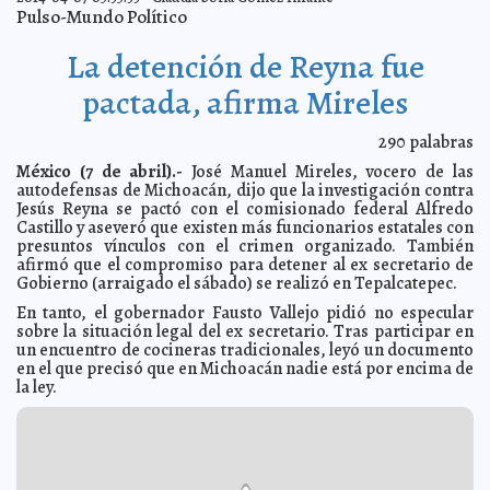
Pulso-Mundo Político
México, territorio idóneo para contagios masivos:
2014-04-07 15:16:21
Enfermedades vectoriales
Javier W. López Madera
La detención de Reyna fue
Lucha contra el Aedes aegypti, prioridad en Yucatán:
2014-04-07 15:13:20
Picaduras, amenazas silenciosas
Javier W. López Madera
pactada, afirma Mireles
OMS focaliza enfermedades transmitidas por vectores:
2014-04-07 15:05:37
mosquitos, flebótomos, chinches, garrapatas o caracoles
Javier W.
López Madera
290
palabras
Día Mundial de la Salud: Claves sencillas que nos
2014-04-07 14:27:15
México (7 de abril).-
José Manuel Mireles, vocero de las
ayudan a disfrutar de una vida plena
Javier W. López Madera
autodefensas de Michoacán, dijo que la investigación contra
"Pequeña picada, gran amenaza": El lema este año son
2014-04-07 14:19:04
Jesús Reyna se pactó con el comisionado federal Alfredo
las enfermedades transmitidas por vectores
Javier W. López Madera
Castillo y aseveró que existen más funcionarios estatales con
presuntos vínculos con el crimen organizado. También
7 de abril: Hoy es el Día Mundial de la Salud
2014-04-07 14:17:18
Javier W.
afirmó que el compromiso para detener al ex secretario de
López Madera
Gobierno (arraigado el sábado) se realizó en Tepalcatepec.
Temblor de 4.4 grados en Veracruz
2014-04-07 14:05:12
Claudia Sofía Gómez
Infante
En tanto, el gobernador Fausto Vallejo pidió no especular
sobre la situación legal del ex secretario. Tras participar en
Nueva fuerte réplica sísmica de 6.1 grados de magnitud
2014-04-07 14:02:04
sacude el Norte de Chile: Más temblores
un encuentro de cocineras tradicionales, leyó un documento
Javier W. López Madera
en el que precisó que en Michoacán nadie está por encima de
Secuestra y asesina a su novia
2014-04-07 13:59:59
María del Mar Boeta
la ley.
México denuncia a Greenpeace
2014-04-07 13:56:42
Carmen Alicia Briceño
Sánchez
Pelé lanza su propia línea de diamantes
2014-04-07 13:52:30
Jorge Armando
León Borges