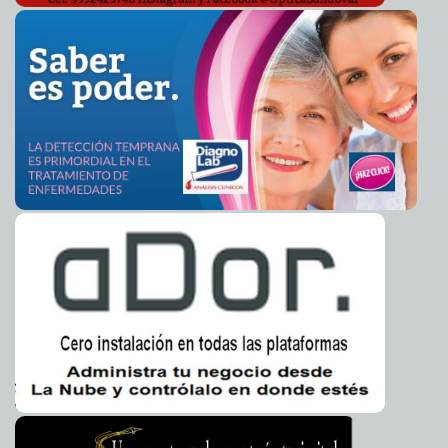
Claudia Sofía Gómez Infante
Violencia en Tamaulipas deja 14 muertos
2014-04-07 05:30:57
Claudia Sofía
Gómez Infante
¿Bullying de maestro a alumno?
2014-04-07 05:28:45
Claudia Sofía Gómez Infante
Ellos son los diputados y senadores más faltistas
2014-04-07 05:24:03
Claudia Sofía Gómez Infante
Telcel y Telmex eliminan el cobro del roaming
2014-04-07 05:18:25
Carmen
Alicia Briceño Sánchez
El INE comienza sus funciones electorales
2014-04-07 05:15:07
Claudia Sofía
Gómez Infante
México: El segundo país más peligroso para la prensa
2014-04-07 05:11:48
Claudia Sofía Gómez Infante
Hoy llovería en todo el país
2014-04-07 05:08:42
Claudia Sofía Gómez Infante
Inversión de más de 56 millones de pesos en obras de
2014-04-06 17:22:07
infraestructura en Tizimín
Elena Martin
En marcha repoblamiento del ganado yucateco
2014-04-06 17:19:48
Ariel
Martín
“Te Mueves Tú, Se Mueven Todos” atrae a los
2014-04-06 15:01:36
meridanos.
Valeria Fernández
Un éxito la Primera Carrera Nocturna de Motocross
2014-04-06 14:58:45
Osvaldo Chávez
El español Arroyo se corona en la VI Vuelta Ciclista
2014-04-06 14:55:48