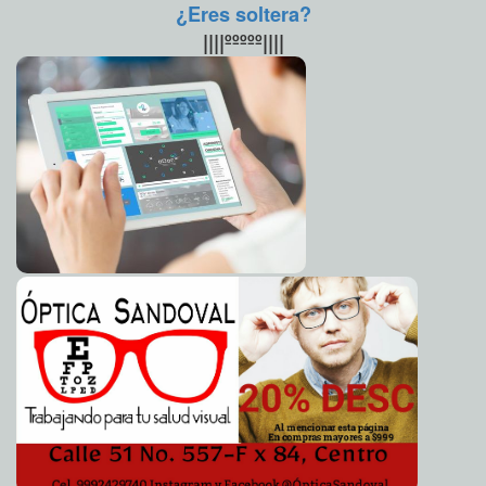
¿Eres soltera?
Samsung Galaxy agrega medidas de seguridad para
2014-04-07 06:12:40
||||ººººº||||
evitar robos
Eduardo Ignacio Ramos Pérez
Yahoo creará series para la web
2014-04-07 06:10:18
Claudia Sofía Gómez Infante
El cacao ayuda a prevenir la obesidad
2014-04-07 06:08:44
Claudia Sofía Gómez
Infante
La estevia, la solución para el diabético
2014-04-07 06:06:17
Claudia Sofía Gómez
Infante
Sherwin Williams no comprará Comex
2014-04-07 06:02:58
Claudia Sofía Gómez
Infante
Se podrán cobrar ahorros de fallecidos
2014-04-07 06:00:22
Claudia Sofía
Gómez Infante
La SEP cambiará el plan docente
2014-04-07 05:58:28
Carmen Alicia Briceño
Sánchez
Brissia se pone violenta en una pulquería
2014-04-07 05:53:11
Claudia Sofía
Gómez Infante
Nuevas esperanzas para encontrar el avión malayo
2014-04-07 05:49:41
Eduardo Ignacio Ramos Pérez
Gabo ya quiere dejar el hospital: su salud se mantiene
2014-04-07 05:46:48
estable
Claudia Sofía Gómez Infante
Una maravilla: La ciudad de México en Google Maps 3D
2014-04-07 05:41:39
Eduardo Ignacio Ramos Pérez
La detención de Reyna fue pactada, afirma Mireles
2014-04-07 05:35:33