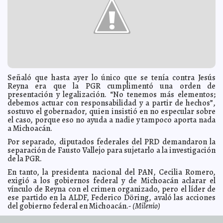
Ninel Conde perdió a su bebé
2014-04-07 13:47:55
Eduardo Ignacio Ramos Pérez
"Llegarán más cárteles": Advierten autodefensas
2014-04-07 13:43:43
Carmen Alicia Briceño Sánchez
Mata a su pareja y luego lo cocina
2014-04-07 13:41:05
Carmen Alicia Briceño
Sánchez
Plagio de la periodista aviva debate sobre la libertad de
2014-04-07 13:27:53
expresión en Venezuela
Javier W. López Madera
"Le pido a Dios que me devuelvan a mi hija sana y
2014-04-07 13:10:40
Señaló que hasta ayer lo único que se tenía contra Jesús
salva": Padre de la periodista venezolana secuestrada
Javier W. López
Reyna era que la PGR cumplimentó una orden de
Madera
presentación y legalización. “No tenemos más elementos;
Conmoción en Venezuela: Dos encapuchados
2014-04-07 13:07:45
debemos actuar con responsabilidad y a partir de hechos”,
armados se llevaron a la periodista
Javier W. López Madera
sostuvo el gobernador, quien insistió en no especular sobre
Secuestran en Venezuela a jefa de corresponsales de
el caso, porque eso no ayuda a nadie y tampoco aporta nada
2014-04-07 12:56:42
"Globovisión"
Javier W. López Madera
a Michoacán.
Secuestran y asesinan a dos ciclistas en Venezuela
2014-04-07 12:45:24
Por separado, diputados federales del PRD demandaron la
cercanos a dos importantes dirigentes opositores
Javier W. López Madera
separación de Fausto Vallejo para sujetarlo a la investigación
182 mil 212 pesos: Sueldo mensual que percibirán los
de la PGR.
2014-04-07 12:37:33
11 consejeros del recién creado INE
Javier W. López Madera
En tanto, la presidenta nacional del PAN, Cecilia Romero,
Casi 12 mil millones de pesos: El presupuesto con el
2014-04-07 11:17:44
exigió a los gobiernos federal y de Michoacán aclarar el
que operará el INE
Javier W. López Madera
vínculo de Reyna con el crimen organizado, pero el líder de
Pide SSPDF tomar precauciones: Movilizaciones para
ese partido en la ALDF, Federico Döring, avaló las acciones
2014-04-07 11:09:20
hoy lunes en la capital
Javier W. López Madera
del gobierno federal en Michoacán.
- (Milenio)
Software gratuito de parte de la NASA el 10 de abril
2014-04-07 06:14:54
URL de artículo
Claudia Sofía Gómez Infante