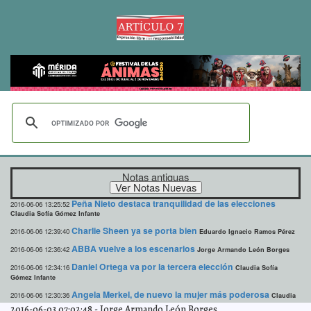
Notas antiguas
Peña Nieto destaca tranquilidad de las elecciones
2016-06-06 13:25:52
Claudia Sofía Gómez Infante
Charlie Sheen ya se porta bien
2016-06-06 12:39:40
Eduardo Ignacio Ramos Pérez
ABBA vuelve a los escenarios
2016-06-06 12:36:42
Jorge Armando León Borges
Daniel Ortega va por la tercera elección
2016-06-06 12:34:16
Claudia Sofía
Gómez Infante
Angela Merkel, de nuevo la mujer más poderosa
2016-06-06 12:30:36
Claudia
Sofía Gómez Infante
2016-06-03 07:02:48
-
Jorge Armando León Borges