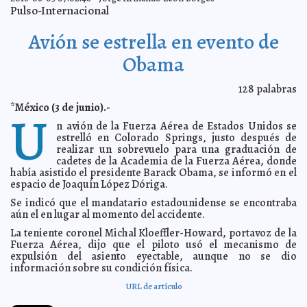
Pulso-Internacional
Premios para los Chivas que vayan a la Libertadores
2016-06-06 12:24:20
Claudia Sofía Gómez Infante
Avión se estrella en evento de
Beltrones no ve los resultados esperados
2016-06-06 12:13:32
Jorge Armando
León Borges
Obama
Colin provocará lluvias fuertes
2016-06-06 12:10:58
Claudia Sofía Gómez Infante
El PAN gobernará Aguascalientes
2016-06-06 12:08:56
Claudia Sofía Gómez
128
palabras
Infante
*México (3 de junio).-
U
Liberarán a El Guero Palma
2016-06-06 12:07:03
Claudia Sofía Gómez Infante
n avión de la Fuerza Aérea de Estados Unidos se
Duro golpe al PRI
2016-06-06 12:05:15
Claudia Sofía Gómez Infante
estrelló en Colorado Springs, justo después de
Más de 4,000 maestros serán dados de baja
realizar un sobrevuelo para una graduación de
2016-06-06 12:02:51
Eduardo
Ignacio Ramos Pérez
cadetes de la Academia de la Fuerza Aérea, donde
había asistido el presidente Barack Obama, se informó en el
Ciudadanos destacan en las elecciones
2016-06-06 12:00:32
Claudia Sofía
espacio de Joaquín López Dóriga.
Gómez Infante
Se indicó que el mandatario estadounidense se encontraba
Córdova destaca el proceso de las elecciones
2016-06-06 11:58:33
Claudia
aún el en lugar al momento del accidente.
Sofía Gómez Infante
Morena es el virtual ganador de la Asamblea
2016-06-06 11:56:11
La teniente coronel Michal Kloeffler-Howard, portavoz de la
Constituyente
Claudia Sofía Gómez Infante
Fuerza Aérea, dijo que el piloto usó el mecanismo de
expulsión del asiento eyectable, aunque no se dio
Abuelo se equivoca al recoger a nieto
2016-06-05 08:31:09
Claudia Sofía Gómez
información sobre su condición física.
Infante
Córdova desestima denuncias por ataques
2016-06-05 08:31:07
Claudia Sofía
URL de artículo
Gómez Infante