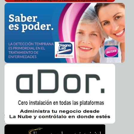
Armando León Borges
Hermano de Alan Pulido cuestiona secuestro
2016-06-03 06:52:33
Jorge
Armando León Borges
Los whatsapps que nunca debes mandarle a tu ex
2016-06-03 06:47:51
Claudia Sofía Gómez Infante
Anticonceptivos y placer, aliados
2016-06-03 06:44:29
Jorge Armando León
Borges
Preparan proyecto para crear genoma humano
2016-06-03 06:41:16
sintético
Jorge Armando León Borges
El universo se expande a mayor ritmo, afirman
2016-06-03 06:35:43
astrónomos
Jorge Armando León Borges
Frente Frío 63 causará lluvias en varios estados
2016-06-02 09:55:07
Jorge
Armando León Borges
Con tacos evitan que se suicide
2016-06-02 09:51:35
Claudia Sofía Gómez Infante
Tabaquismo está relacionado con glaucoma
2016-06-02 09:48:35
Jorge
Armando León Borges
México ocupa el lugar no.19 del ránking de FIFA
2016-06-02 09:43:46
Jorge
Armando León Borges
Maestro agredido afirma que fueron vejados
2016-06-02 09:24:08
Jorge
Armando León Borges
Kim Kardashian lanza emoji de parte de su cuerpo
2016-06-02 09:14:53
Claudia Sofía Gómez Infante