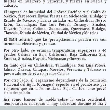
fuertes en Guerrero y Veracruz, y fuertes en Puebla y
Yunes asegura que Javier Duarte terminará en la cárcel
2016-06-07 11:04:26
Tabasco.
Eduardo Ignacio Ramos Pérez
El ingreso de humedad del Océano Pacífico y el Golfo de
EPN reafirma compromiso con la libertad de expresión
2016-06-07 11:02:25
México, favorecerá lluvias fuertes en Michoacán, Hidalgo y
Eduardo Ignacio Ramos Pérez
Estado de México, y lluvias aisladas en Chihuahua, Nuevo
Hollande refrenda lucha contra el terrorismo
2016-06-07 10:59:15
León, Tamaulipas, San Luis Potosí, Durango, Sinaloa,
Eduardo
Ignacio Ramos Pérez
Nayarit, Jalisco, Colima, Guanajuato, Querétaro, Hidalgo,
Tlaxcala, Estado de México, Ciudad de México y Morelos.
Hospitalizan a Silvio Berlusconi
2016-06-07 10:53:00
Claudia Sofía Gómez Infante
El SMN advirtió que las precipitaciones pueden ser con
Alerta en el Sureste por tormenta tropical
2016-06-07 10:49:59
Eduardo Ignacio
tormentas eléctricas y granizo.
Ramos Pérez
Pronóstico de lluvias para los próximos meses
2016-06-07 10:48:32
Por otro lado, se estiman temperaturas superiores a 40
Jorge
Armando León Borges
grados Celsius en Baja California, Baja California Sur,
Sonora, Sinaloa, Nayarit, Michoacán y Guerrero.
España acusaría a Neymar de fraude
2016-06-07 10:46:17
Jorge Armando León
Borges
En tanto que en Chihuahua, Tamaulipas, San Luis Potosí,
¿Qué candidatos independientes ganaron?
Jalisco, Oaxaca, Chiapas, Morelos, Veracruz y Tabasco se
2016-06-07 10:42:36
Eduardo
Ignacio Ramos Pérez
peven valores de 35 a 40 grados Celsius.
México es solución para EE.UU: Canciller mexicana
2016-06-07 10:38:43
Por otro lado, el organismo dependiente de la Comisión
Claudia Sofía Gómez Infante
Nacional del Agua (Conagua) reportó en el pronóstico por
regiones que en la Península de Baja California se prevé
Chiapas activa protocolo para prevenir ciclón
2016-06-07 10:36:52
Claudia
cielo despejado.
Sofía Gómez Infante
Liberarían a implicados en fuga de El Chapo
2016-06-07 10:33:26
Así como bancos de niebla sobre la costa occidental,
Claudia Sofía
Gómez Infante
temperaturas calurosas a muy calurosas durante el día y
viento del oeste y noroeste 20 a 35 kilómetros por hora con
Anahí, lista para ser madre
2016-06-06 14:17:11
Carmen Alicia Briceño Sánchez