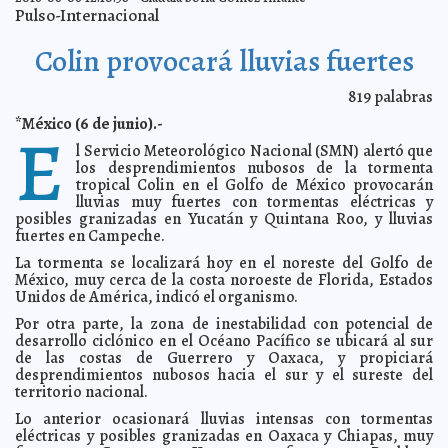
Muerden a Alejandro Fernández
2016-06-08 06:51:26
Jorge Armando León Borges
Pulso-Internacional
Belinda lamenta declaraciones de Trump
2016-06-08 06:49:41
Eduardo Ignacio
Ramos Pérez
Colin provocará lluvias fuertes
Sigue en pie la Reforma Educativa: Nuño
2016-06-08 06:48:15
Claudia Sofía
Gómez Infante
819
palabras
Sigue en pie la Reforma Educativa: Nuño
2016-06-08 06:40:18
Claudia Sofía
*México (6 de junio).-
Gómez Infante
E
l Servicio Meteorológico Nacional (SMN) alertó que
Polipíldora sirve para tratar infartos
2016-06-07 11:28:25
Carmen Alicia Briceño
los desprendimientos nubosos de la tormenta
Sánchez
tropical Colin en el Golfo de México provocarán
Nuño reitera que no habrá diálogo con CNTE hasta que
2016-06-07 11:26:54
lluvias muy fuertes con tormentas eléctricas y
regresen a clases
Jorge Armando León Borges
posibles granizadas en Yucatán y Quintana Roo, y lluvias
Publican nueva norma de verificación
2016-06-07 11:22:25
Claudia Sofía Gómez
fuertes en Campeche.
Infante
La tormenta se localizará hoy en el noreste del Golfo de
Hackean cuenta de la NFL
2016-06-07 11:19:34
Claudia Sofía Gómez Infante
México, muy cerca de la costa noroeste de Florida, Estados
Muere el guionista Peter Shaffer
Unidos de América, indicó el organismo.
2016-06-07 11:16:45
Claudia Sofía Gómez Infante
Fan de Juan Gabriel burla seguridad para estar cerca
Por otra parte, la zona de inestabilidad con potencial de
2016-06-07 11:13:24
de él
Carmen Alicia Briceño Sánchez
desarrollo ciclónico en el Océano Pacífico se ubicará al sur
de las costas de Guerrero y Oaxaca, y propiciará
McCartney admite que fue racista
2016-06-07 11:11:20
Claudia Sofía Gómez Infante
desprendimientos nubosos hacia el sur y el sureste del
Julión Álvarez se defiende acusaciones de
2016-06-07 11:09:21
territorio nacional.
empresarios
Jorge Armando León Borges
Lo anterior ocasionará lluvias intensas con tormentas
Beyoncé es nombrada Icono de la Moda
2016-06-07 11:06:48
Claudia Sofía
eléctricas y posibles granizadas en Oaxaca y Chiapas, muy
Gómez Infante