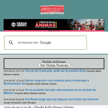
Notas antiguas
Cárcel de Coahuila, sede de la justicia Zeta
2016-06-08 12:27:02
Claudia Sofía
Gómez Infante
Hacen negocio con boletos para homenaje a
2016-06-08 12:24:40
Muhammad Ali
Claudia Sofía Gómez Infante
Ya no podrán circular microbuses en la ciudad de
2016-06-08 12:03:22
México
Claudia Sofía Gómez Infante
Axl Rose exige que se saquen sus fotos de internet
2016-06-08 06:58:28
Jorge Armando León Borges
2016-06-06 12:10:58
-
Claudia Sofía Gómez Infante