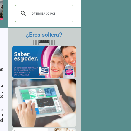
¿Eres soltera?
||||ººººº||||
as
 a
l,
ue
do
su
el