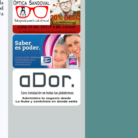
la
el
ra