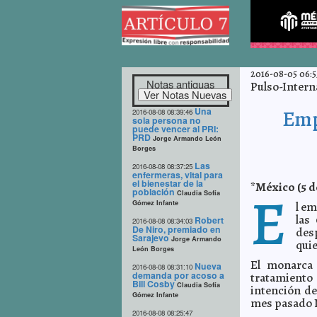
2016-08-05 06:5
Notas antiguas
Pulso-Intern
Una
Emp
2016-08-08 08:39:46
sola persona no
puede vencer al PRI:
PRD
Jorge Armando León
Borges
Las
2016-08-08 08:37:25
enfermeras, vital para
el bienestar de la
*México (5 d
E
población
Claudia Sofía
Gómez Infante
l em
las
Robert
2016-08-08 08:34:03
De Niro, premiado en
des
Sarajevo
Jorge Armando
quie
León Borges
El monarca 
Nueva
2016-08-08 08:31:10
demanda por acoso a
tratamiento
Bill Cosby
Claudia Sofía
intención de
Gómez Infante
mes pasado
2016-08-08 08:25:47