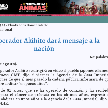
5:29
-
Claudia Sofía Gómez Infante
acional
erador Akihito dará mensaje a la
nación
162
palabr
e agosto).-
perador Akihito se dirigirá en vídeo al pueblo japonés el lunes
 0600 GMT, dijo el viernes la Agencia de la Casa Imperia
pués de que el mes pasado la cadena pública informara de q
re abdicar “en pocos años”.
de 82 años, que se ha operado de corazón y ha recibi
 para el cáncer de próstata en los últimos años, expresó 
 abdicar en unos años a la Agencia de la Casa Imperial, dijo 
 NHK.