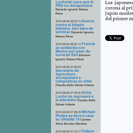
Lucharán para que el
Los japones
PRD no desaparezca
corona al pr
Eduardo Ignacio Ramos
Japón modern
Pérez
del primer m
Guerra
2016-08-08 08:22:13
contra el Estado
Islámico, aún lejos de
terminar
Eduardo Ignacio
Ramos Pérez
Francia
2016-08-08 08:20:14
se solidariza con
México por paso de
huracán Earl
Eduardo
Ignacio Ramos Pérez
2016-08-08 07:58:23
Secretario de
Agricultura
acompañará a
campesinos en mitin
Claudia Sofía Gómez Infante
Doña
2016-08-08 07:48:30
Lucha no regresará a
la televisión
Claudia Sofía
Gómez Infante
Michael
2016-08-08 07:46:09
Phelps se lleva a casa
su medalla 19
Carmen
Alicia Briceño Sánchez
Fallece
2016-08-08 07:43:17