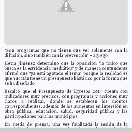
Gómez Infante
La comida navideña puede causar enfermedades
2013-12-12 05:54:45
severas
Claudia Sofía Gómez Infante
Creador de sitio web de "porno-venganza" no cree
2013-12-12 05:51:55
haber hecho nada ilegal
Jorge Armando León Borges
Los 10 menores de 30 años que están cambiando el
2013-12-12 05:49:03
mundo
Jorge Armando León Borges
Australia, en shock por terrible caso de incesto
2013-12-12 05:45:08
Carmen
“Son programas que no tienen que ver solamente con la
Alicia Briceño Sánchez
difusión, sino también con la prevención” – agregó.
Campaña de Peña Nieto recibió $23 millones de red
2013-12-12 05:39:08
criminal
Claudia Sofía Gómez Infante
Hevia Jiménez determinó que la oposición “lo único que
busca es la estridencia mediática” y de manera contundente
Reforma hacendaria complicará el pago de nómina
2013-12-12 05:35:24
afirmó que “ya está agotado el tema” porque la realidad es
Carmen Alicia Briceño Sánchez
que Yucatán tiene un presupuesto histórico por la forma que
Australia anula ley que permitía matrimonios gay
2013-12-12 05:31:47
Carmen
se ha diseñado.
Alicia Briceño Sánchez
Recalcó que el Presupuesto de Egresos 2014 cuenta con
"Tuve un episodio de esquizofrenia": Intérprete de
2013-12-12 05:29:11
signos en homenaje a Mandela
indicadores muy precisos, con programas y acciones muy
Eduardo Ignacio Ramos Pérez
claros a realizar, donde se establecen los montos
El IFE presenta la nueva credencial para votar
2013-12-12 05:25:34
Carmen
correspondientes; además de los aumentos en inversión en
Alicia Briceño Sánchez
obra pública, educación, salud, seguridad pública y las
Habla "la razón de los celos" de Michelle Obama:
participaciones para los municipios.
2013-12-12 05:15:16
Primera Ministra explica una foto
Jorge Armando León Borges
En rueda de prensa, una vez finalizada la sesión de la
1.5 millones de niños con desnutrición en México
2013-12-12 05:10:33
Jorge
Comisión de Presupuesto, Patrimonio Estatal y Municipal, el
Armando León Borges