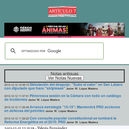
Notas antiguas
Simulación del despojo: "Sube el calor" en San Lázaro
2013-12-12 12:49:15
con diputado que hace "striptease"
Javier W. López Madera
Pintoresca sesión en la Cámara con todo un catálogo
2013-12-12 11:47:01
de incidentes
Javier W. López Madera
Arranca estrategia "15-15": Mantendrá PRD acciones
2013-12-12 11:35:49
en defensa del petróleo
Javier W. López Madera
Con consulta popular constitucional se tumbará la
2013-12-12 11:26:23
Reforma Energética en el 2015: PRD
Javier W. López Madera
2013-12-11 22:31:19
-
Valeria Fernández