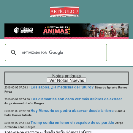
Notas antiguas
Los sapos, ¿la medicina del futuro?
2016-05-09 07:59:11
Eduardo Ignacio Ramos
Pérez
Los diamantes son cada vez más difíciles de extraer
2016-05-09 07:54:36
Jorge Armando León Borges
Hoy Mercurio se podrá observar desde la tierra
2016-05-09 07:52:50
Claudia
Sofía Gómez Infante
Trump confía en tener el respaldo de su partido
2016-05-09 07:51:13
Jorge
Armando León Borges
2016-05-06 07:22:26
-
Claudia Sofía Gómez Infante