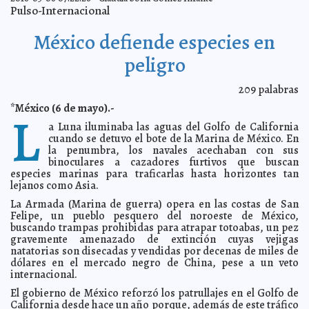
Chapo bromeó sobre Trump, afirma Kate del Castillo
2016-05-09 07:34:41
Pulso-Internacional
Claudia Sofía Gómez Infante
IMSS hará cirugías en fin de semana
2016-05-09 07:22:54
Claudia Sofía Gómez
México defiende especies en
Infante
Esperan lluvias nocturnas
peligro
2016-05-09 07:20:03
Jorge Armando León Borges
19 de noviembre, Día Nacional del Abuso Sexual
2016-05-09 07:17:56
Jorge
Armando León Borges
209
palabras
Calderón reitera: No pagará por el muro
2016-05-09 07:16:24
Jorge Armando
*México (6 de mayo).-
L
León Borges
a Luna iluminaba las aguas del Golfo de California
Otro sismo en Oaxaca
2016-05-09 07:14:55
Claudia Sofía Gómez Infante
cuando se detuvo el bote de la Marina de México. En
la penumbra, los navales acechaban con sus
El Chapo será extraditado
2016-05-09 07:13:48
Claudia Sofía Gómez Infante
binoculares a cazadores furtivos que buscan
Zayn Malik se reinvindica
2016-05-08 06:24:49
Claudia Sofía Gómez Infante
especies marinas para traficarlas hasta horizontes tan
lejanos como Asia.
Carlos Rivera no podrá despedirse de El Rey León
2016-05-08 06:13:30
Jorge
Armando León Borges
La Armada (Marina de guerra) opera en las costas de San
Mujeres, más afectadas por el sol
2016-05-08 06:10:10
Felipe, un pueblo pesquero del noroeste de México,
Jorge Armando León
Borges
buscando trampas prohibidas para atrapar totoabas, un pez
gravemente amenazado de extinción cuyas vejigas
Marcha a favor de la mariguana
2016-05-08 06:08:20
Claudia Sofía Gómez Infante
natatorias son disecadas y vendidas por decenas de miles de
La caída de una It Girl
2016-05-08 06:06:31
Claudia Sofía Gómez Infante
dólares en el mercado negro de China, pese a un veto
internacional.
Televisa, involucrada en caso de lavado de dinero
2016-05-07 06:07:50
Jorge
Armando León Borges
El gobierno de México reforzó los patrullajes en el Golfo de
California desde hace un año porque, además de este tráfico
Gandhi, fuente de inspiración del movimiento pacifista
2016-05-07 06:03:21