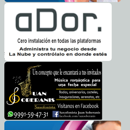
Castañeda considera un erro subestimar a Trump
2016-05-05 08:06:42
Eduardo Ignacio Ramos Pérez
Aeroméxico y Delta llegan a un acuerdo
2016-05-05 08:04:55
Jorge Armando
León Borges
Asma no impide realizar actividades profesionales
2016-05-05 07:56:39
Jorge
Armando León Borges
Apple peleará el nombre Iphone en China
2016-05-05 07:53:48
Jorge Armando
León Borges
Prince donaba millones de dólares a niños afganos
2016-05-05 07:50:17
Jorge Armando León Borges
China crea robot-policía
2016-05-05 07:44:21
Jorge Armando León Borges
Hipertensión pulmonar afecta a mujeres en edad
2016-05-05 07:42:55
reproductiva
Jorge Armando León Borges
Rumer Willis se queja de ser photoshopeada
2016-05-05 07:41:06
Jorge
Armando León Borges
Reik no le tiene miedo al reggaetón
2016-05-05 07:38:32
Claudia Sofía Gómez
Infante
Madonna defiende vestido que uso en gala
2016-05-05 07:37:07
Claudia Sofía
Gómez Infante
Fox, preocupado por la pérdida de empleos si gana
2016-05-05 07:31:33
Trump
Claudia Sofía Gómez Infante
History Channel hará serie sobre El Chapo
2016-05-05 07:27:42
Jorge Armando