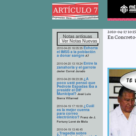
2010-04-17 10:15
Notas antiguas
En Concreto-
Exhorta
2010-04-20 16:05:35
el IMSS a la población
a donar sangre
A7
Entre la
2010-04-20 13:19:24
zanahoria y el garrote
Javier Corral Jurado
¿A
2010-04-20 09:23:28
poco usté pensó que
Pedrote Espadas iba a
presidir el DIF
Municipal?
José Luis
Sierra Villarreal
¿Cuál
2010-04-19 17:16:00
es la mejor cuenta
para correo
electrónico?
Franz de J.
Fortuny Loret de Mola
2010-04-19 13:46:45
¿Tragedia sobre