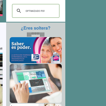
¿Eres soltera?
||||ººººº||||
as