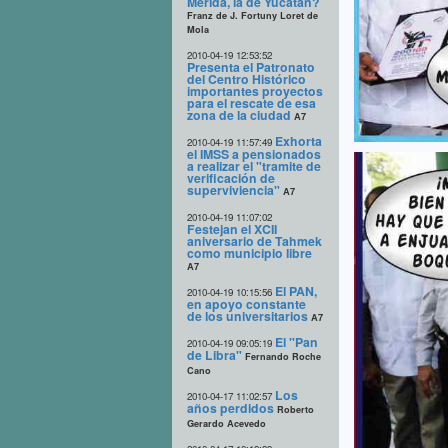
Mérida, la de Yucatán?
Franz de J. Fortuny Loret de
Mola
2010-04-19 12:53:52
Presenta el Patronato
del Centro Histórico
importantes proyectos
para el rescate de esa
zona de la ciudad
A7
Exhorta
2010-04-19 11:57:49
el IMSS a pensionados
a realizar el "tramite de
verificación de
superviviencia"
A7
2010-04-19 11:07:02
Festejan el XCII
aniversario de Tahmek
como municipio libre
A7
El PAN,
2010-04-19 10:15:56
en apoyo constante
de los universitarios
A7
El "Pan
2010-04-19 09:05:19
de Libra"
Fernando Roche
Cano
Los
2010-04-17 11:02:57
años perdidos
Roberto
Gerardo Acevedo