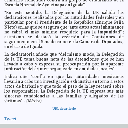
Escuela Normal de Ayotzinapa en Iguala”.
Falla de San Andrés podría causar gran terremoto
2014-10-14 06:04:37
Claudia Sofía Gómez Infante
“En este sentido, la Delegación de la UE saluda las
declaraciones realizadas por las autoridades federales y en
San Salvador, en alerta de tsunami
2014-10-14 06:02:51
Jorge Armando León
particular por el Presidente de la República (Enrique Peña
Borges
Nieto) en las que se asegura que ‘ante estos actos inhumanos
México, primer lugar de mundo en quejas ante
2014-10-14 06:00:32
no cabrá el más mínimo resquicio para la impunidad’”;
Derechos Humanos
Eduardo Ignacio Ramos Pérez
asimismo se destacó la creación de Comisiones de
Megan Fox es muy liberal con la educación de sus
seguimiento en el Senado como en la Cámara de Diputados,
2014-10-14 05:57:35
hijos
Carmen Alicia Briceño Sánchez
en el caso de Iguala.
Sosa tiene confianza en el cierre
2014-10-14 05:54:58
Claudia Sofía Gómez Infante
La declaratoria añade que “del mismo modo, la Delegación
de la UE toma buena nota de las detenciones que se han
Muere estrella de "Saturday Night Live" a los 57 años
2014-10-14 05:52:22
llevado a cabo y expresa su preocupación por la aparente
Claudia Sofía Gómez Infante
infiltración del crimen organizado en entidades locales”.
Normalistas destrozan Palacio de Gobierno y
2014-10-14 05:50:15
Ayuntamiento de Chilpancingo
Claudia Sofía Gómez Infante
Indica que “confía en que las autoridades mexicanas
llevarán a cabo una investigación exhaustiva en torno a estos
OMS critica que no haya vácuna contra el ébola a 40
2014-10-14 05:47:41
años
actos de barbarie y que todo el peso de la ley recaerá sobre
Claudia Sofía Gómez Infante
los responsables. La Delegación de la UE expresa sus más
Frente frío causará baja de temperaturas
2014-10-14 05:46:24
Eduardo Ignacio
sinceras condolencias a las familias y allegados de las
Ramos Pérez
víctimas”.-
(México)
"Big Brother" podría regresar a México
2014-10-14 05:44:06
Jorge Armando
URL de artículo
León Borges
Muere enfermo de ébola en Alemania
2014-10-14 05:42:36
Claudia Sofía Gómez
Tweet
Infante
Ridiculizan a Messi en China
2014-10-14 05:39:43
Eduardo Ignacio Ramos Pérez