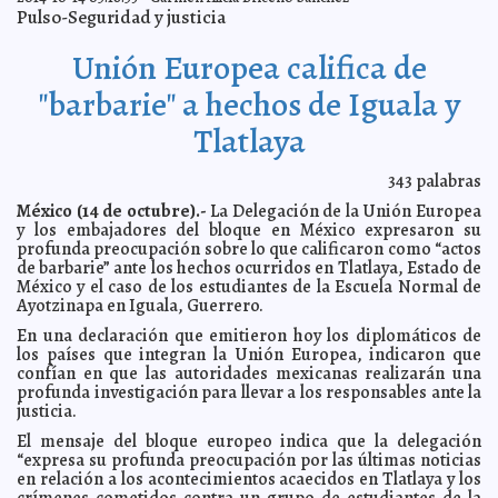
Social
Osvaldo Chávez
Pulso-Seguridad y justicia
Talento de la Zona Sur compartirá escenario en
2014-10-14 09:30:36
Yucatán
Kamila López
Unión Europea califica de
La UADY intercambiará conocimientos con la
2014-10-14 09:27:08
Universidad de Anhui
"barbarie" a hechos de Iguala y
Elena Martin
Fructíferos resultados de Mérida en el marco del Foro
2014-10-14 09:24:32
Tlatlaya
de las Méridas del Mundo
Ariel Martín
Se concreta hermanamiento de Yucatán y la provincia
2014-10-14 09:21:34
de Anhui
343
palabras
Valeria Fernández
Expo Feria del Comercio para Todos
2014-10-14 09:18:38
México (14 de octubre).-
La Delegación de la Unión Europea
Osvaldo Chávez
y los embajadores del bloque en México expresaron su
Convocan al Premio Excelencia en las Letras José
2014-10-14 09:15:20
profunda preocupación sobre lo que calificaron como “actos
Emilio Pacheco
Kamila López
de barbarie” ante los hechos ocurridos en Tlatlaya, Estado de
La delegación yucateca se reúne con el Consejo de
2014-10-14 09:12:13
México y el caso de los estudiantes de la Escuela Normal de
Promoción de Negocios Internacionales de Anhui
Elena Martin
Ayotzinapa en Iguala, Guerrero.
Celebra PAN Asamblea Estatal Extraordinaria.
2014-10-14 09:09:18
Ariel Martín
En una declaración que emitieron hoy los diplomáticos de
Taylor Swift es elegida "la mujer del año"
2014-10-14 06:13:21
los países que integran la Unión Europea, indicaron que
Carmen Alicia
Briceño Sánchez
confían en que las autoridades mexicanas realizarán una
profunda investigación para llevar a los responsables ante la
Victoria Ruffo se separaría de Omar Fayad
2014-10-14 06:10:02
Jorge Armando
justicia.
León Borges
Victoria Ruffo se separaría de Omar Fayad
El mensaje del bloque europeo indica que la delegación
2014-10-14 06:10:02
Jorge Armando
León Borges
“expresa su profunda preocupación por las últimas noticias
en relación a los acontecimientos acaecidos en Tlatlaya y los
Sacerdote católico condena hechos en Ayotzinapa
2014-10-14 06:08:26
crímenes cometidos contra un grupo de estudiantes de la
Eduardo Ignacio Ramos Pérez