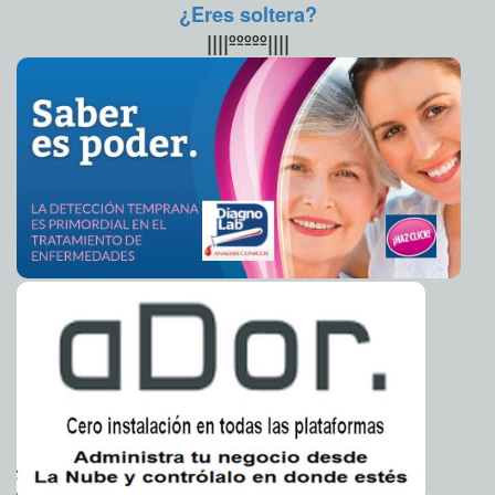
¿Eres soltera?
Reaparece líder coreano: Se ausentó por 40 días
2014-10-14 05:37:56
Jorge
||||ººººº||||
Armando León Borges
Miley Cyrus se cae en el escenario
2014-10-14 05:36:03
Eduardo Ignacio Ramos
Pérez
Iker Casillas seguirá de titular en el Real Madrid
2014-10-14 05:33:29
Carmen
Alicia Briceño Sánchez
Detienen a "Metro 32", líder del Cártel del Golfo
2014-10-14 05:31:24
Eduardo
Ignacio Ramos Pérez
Miguel Herrera se disculpa por su actitud en Twitter
2014-10-14 05:29:32
Carmen Alicia Briceño Sánchez
Chente Fernández invita a exámenes de próstata
2014-10-14 05:27:44
Carmen
Alicia Briceño Sánchez
Sismo de 7.4 grados en El Salvador
2014-10-14 05:25:30
Claudia Sofía Gómez
Infante
Gobernador con 400 amenazas de muerte
2014-10-14 05:22:35
Eduardo Ignacio
Ramos Pérez
"Bejarano abandonó Iguala": Regidora
2014-10-14 05:20:38
Carmen Alicia
Briceño Sánchez
Unión Europea califica de "barbarie" a hechos de
2014-10-14 05:18:53
Iguala y Tlatlaya
Carmen Alicia Briceño Sánchez
Chileno sospechoso de tener ébola, es positivo a
2014-10-13 06:12:05
malaria
Carmen Alicia Briceño Sánchez