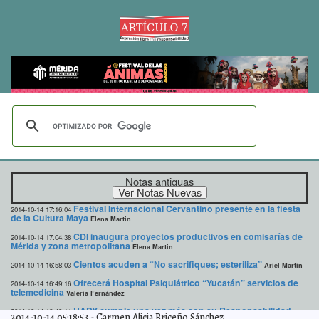
Notas antiguas
Festival Internacional Cervantino presente en la fiesta
2014-10-14 17:16:04
de la Cultura Maya
Elena Martin
CDI inaugura proyectos productivos en comisarías de
2014-10-14 17:04:38
Mérida y zona metropolitana
Elena Martin
Cientos acuden a “No sacrifiques; esteriliza”
2014-10-14 16:58:03
Ariel Martín
Ofrecerá Hospital Psiquiátrico “Yucatán” servicios de
2014-10-14 16:49:16
telemedicina
Valeria Fernández
UADY cumple una vez más con su Responsabilidad
2014-10-14 16:40:11
2014-10-14 05:18:53
-
Carmen Alicia Briceño Sánchez