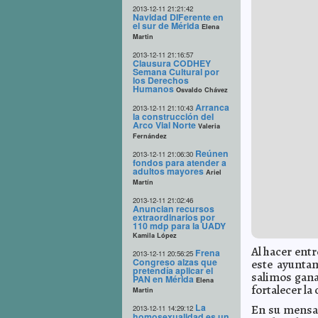
2013-12-11 21:21:42
Navidad DIFerente en
el sur de Mérida
Elena
Martin
2013-12-11 21:16:57
Clausura CODHEY
Semana Cultural por
los Derechos
Humanos
Osvaldo Chávez
Arranca
2013-12-11 21:10:43
la construcción del
Arco Vial Norte
Valeria
Fernández
Reúnen
2013-12-11 21:06:30
fondos para atender a
adultos mayores
Ariel
Martín
2013-12-11 21:02:46
Anuncian recursos
extraordinarios por
110 mdp para la UADY
Kamila López
Al hacer ent
Frena
2013-12-11 20:56:25
Congreso alzas que
este ayuntam
pretendía aplicar el
salimos gan
PAN en Mérida
Elena
fortalecer la
Martin
La
En su mensaj
2013-12-11 14:29:12
homosexualidad es un