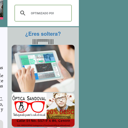
¿Eres soltera?
||||ººººº||||
as
de
te
as
C.
o,
 y