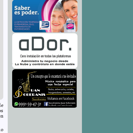
de
os
on
io