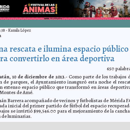
:38
-
Kamila López
a
 rescata e ilumina espacio público
ra convertirlo en área deportiva
650
palabr
atán, 10 de diciembre de 2013
.- Como parte de los trabajos 
ón de parques, el Ayuntamiento inauguró esta noche el resca
un extenso espacio público que transformó en áreas deportiv
a Montes de Amé.
enán Barrera acompañado de vecinos y futbolistas de Mérida F.
tada inicial del primer partido de fútbol del espacio recuperad
bajos se invirtió $99,546.00 para el mejoramiento de la cancha
n de luminarias.