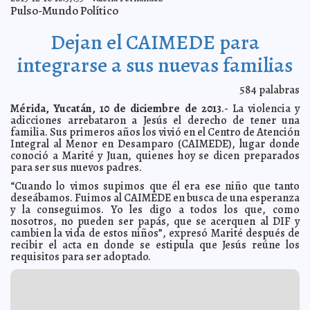
Es normal la etapa cuando el niño muerde
2013-12-11 12:43:00
Carmen Alicia
Pulso-Mundo Político
Briceño Sánchez
Las prioridades para combatir el Alzheimer
2013-12-11 06:28:47
Claudia Sofía
Dejan el CAIMEDE para
Gómez Infante
Adam Sandler es el actor menos rentable de Hollywood
integrarse a sus nuevas familias
2013-12-11 06:21:55
Claudia Sofía Gómez Infante
Recomendaciones para no despilfarrar el aguinaldo
2013-12-11 06:15:23
584
palabras
Claudia Sofía Gómez Infante
Mérida, Yucatán, 10 de diciembre de 2013
.- La violencia y
Descenderá la temperatura en varios estados
2013-12-11 06:11:15
María del
adicciones arrebataron a Jesús el derecho de tener una
Mar Boeta
familia. Sus primeros años los vivió en el Centro de Atención
EE.UU rechaza iniciativa para reconocer a los
2013-12-11 06:08:33
Integral al Menor en Desamparo (CAIMEDE), lugar donde
chimpancés como personas
Jorge Armando León Borges
conoció a Marité y Juan, quienes hoy se dicen preparados
para ser sus nuevos padres.
El Personaje del Año: El Papa Francisco
2013-12-11 06:04:39
Jorge Armando
León Borges
“Cuando lo vimos supimos que él era ese niño que tanto
¿Por qué Holanda dio marcha atrás en el libre
2013-12-11 05:58:39
deseábamos. Fuimos al CAIMEDE en busca de una esperanza
consumo de la marihuana?
Claudia Sofía Gómez Infante
y la conseguimos. Yo les digo a todos los que, como
nosotros, no pueden ser papás, que se acerquen al DIF y
Le hacen creer que estuvo en coma 10 años para que
2013-12-11 05:55:37
deje la bebida
cambien la vida de estos niños”, expresó Marité después de
Eduardo Ignacio Ramos Pérez
recibir el acta en donde se estipula que Jesús reúne los
¿Por qué el Papa Francisco no asistió a los funerales
2013-12-11 05:49:26
requisitos para ser adoptado.
de Mandela?
Claudia Sofía Gómez Infante
Uruguay es el primer país del mundo en aprobar la
2013-12-11 05:45:08
producción de marihuana
Carmen Alicia Briceño Sánchez
¿Eres un psicópata? Tu perfil de Facebook lo delata
2013-12-11 05:37:12