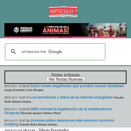
Notas antiguas
Ocho cosas engañosas que pueden causar obesidad
2013-12-11 12:59:53
Jorge Armando León Borges
Los beneficios y mitos de la reforma energética
2013-12-11 12:57:47
Claudia
Sofía Gómez Infante
ONU rechaza la legalización de la marihuana en
2013-12-11 12:50:55
Uruguay
Eduardo Ignacio Ramos Pérez
Jóvenes piden sanciones más severas contra el
2013-12-11 12:47:38
bullying
Claudia Sofía Gómez Infante
2013-12-10 18:37:55
-
Valeria Fernández