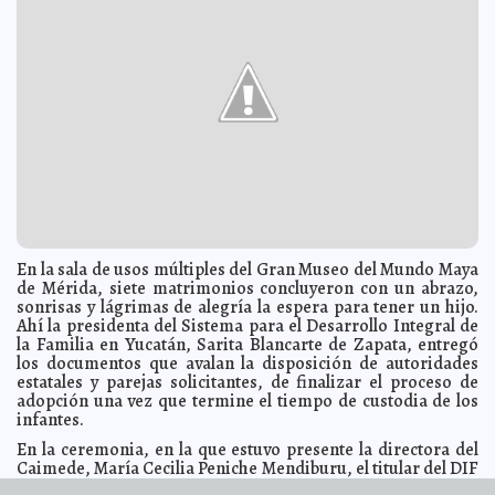
Claudia Sofía Gómez Infante
Los empleadores serán cautelosos en 2014: No
2013-12-11 05:31:46
renovarán plantillas de trabajo
Carmen Alicia Briceño Sánchez
Cinco de los autos más robados en México son de
2013-12-11 05:28:25
Nissan
Eduardo Ignacio Ramos Pérez
México, el segundo país con más muertos por violencia
2013-12-11 05:23:28
Claudia Sofía Gómez Infante
EL 78% de los municipios de México reprueba en
2013-12-11 05:20:59
transparencia
Eduardo Ignacio Ramos Pérez
Aprueban reelección indefinida en Nicaragua
2013-12-11 05:17:23
Jorge
Armando León Borges
Más saqueos y violencia en Argentina
2013-12-11 05:12:01
Claudia Sofía Gómez
Infante
En la sala de usos múltiples del Gran Museo del Mundo Maya
de Mérida, siete matrimonios concluyeron con un abrazo,
Los celos de Michelle Obama
2013-12-11 05:05:12
Jorge Armando León Borges
sonrisas y lágrimas de alegría la espera para tener un hijo.
Recuperan el Cobalto 60 robado
2013-12-11 05:01:39
Carmen Alicia Briceño
Ahí la presidenta del Sistema para el Desarrollo Integral de
Sánchez
la Familia en Yucatán, Sarita Blancarte de Zapata, entregó
los documentos que avalan la disposición de autoridades
Aprueba el Senado la reforma energética
2013-12-11 04:57:24
Claudia Sofía
estatales y parejas solicitantes, de finalizar el proceso de
Gómez Infante
adopción una vez que termine el tiempo de custodia de los
Comuna rescata e ilumina espacio público para
2013-12-10 20:01:38
infantes.
convertirlo en área deportiva
Kamila López
En la ceremonia, en la que estuvo presente la directora del
Pleno aprueba el paquete fiscal de Yucatán y Mérida
2013-12-10 19:56:19
para el 2014
Caimede, María Cecilia Peniche Mendiburu, el titular del DIF
Elena Martin
estatal, Limber Sosa Lara, enfatizó la importancia de
Se fortalece coordinación entre Gobierno del Estado y
2013-12-10 19:45:38