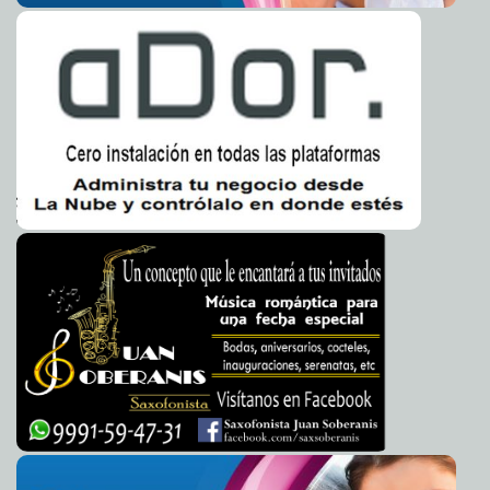
aerolínea
Javier W. López Madera
El adagio se cumplió: Comizzo debutó con un triunfo
2014-03-16 16:15:09
con "Monarcas"
Javier W. López Madera
Sin ataque y contundencia: Monterrey pierde ante
2014-03-16 16:11:40
Morelia 1 gol a 0
Javier W. López Madera
"¡Págame!": Con bolsas en la cabeza, jugadores del
2014-03-16 16:06:48
Celaya exigen el pago de su sueldo
Javier W. López Madera
Oribe Peralta, contento: Por alcanzar los 100 goles en
2014-03-16 16:02:54
Primera División de México
Javier W. López Madera
"Tuzo" que se duerme... lo golea "Santos": Los de la
2014-03-16 16:00:39
Laguna remontan y ganan 3-1 con un hombre más
Javier W. López Madera
Gran Premio Australia 2014: El alemán Nico Rosberg
2014-03-16 15:31:57
arrasa
Javier W. López Madera
Zarpazo mortal: "Tigres" derrotó al Puebla a domicilio
2014-03-16 15:26:36
1-0
Javier W. López Madera
"Felinos" cobra revancha ante "Potros": Pumas golea
2014-03-16 15:21:33
5-0 a Atlante y ya es tercer lugar
Javier W. López Madera
"La Máquina" volvió a la vía del triunfo al vencer 2 goles
2014-03-16 15:14:49
a 1 a Tijuana
Javier W. López Madera
"Norsk Tillitsmann", acreedor noruego de
2014-03-16 14:05:45
"Oceanografía", pone a la venta el "OSA Goliath"
Javier W. López Madera
El barco "OSA Goliath" está valuado en 245 millones de
2014-03-16 14:02:25
dólares: Principal activo de "Oceanografía"
Javier W. López Madera