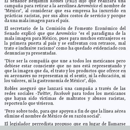
El senador Benjamín Robles (PRD) dijo que realizará una
Alicia Briceño Sánchez
campaña para retirar a la aerolínea
Aeroméxico
el nombre de
La mayoría de los crimeos vota por reunificarse a
2014-03-17 09:18:54
"México", al considerar que esa empresa ha incurrido en
Rusia
Carmen Alicia Briceño Sánchez
prácticas racistas, por sus altos costos de servicio y porque
Los Plancarte también se dedicaban al tráfico de
da una mala imagen para el país.
2014-03-17 09:16:11
órganos: Mireles
Carmen Alicia Briceño Sánchez
El secretario de la Comisión de Fomento Económico del
Honran a las mujeres con acciones
2014-03-16 18:23:24
Kamila López
Senado explicó que que
Aeroméxico
"es el paradigma de la
mala imagen para México, pues para muchos extranjeros es
Arranca el Torneo de Fútbol de Segunda Fuerza de San
2014-03-16 18:19:43
José Tecoh Fernando Valenzuela
la primera puerta al país y se enfrentan con retrasos, mal
Elena Martin
trato e inclusive racismo" como ha quedado evidenciado con
Inauguran el II Torneo de Liga de Vergel Emancipación
2014-03-16 18:15:06
denuncias ya presentadas.
Ariel Martín
"Dice ser la compañía que une a todos los mexicanos pero
Más acciones de infraestructura vial para el Poniente
2014-03-16 18:12:04
de la ciudad
debiese estar consciente que no nos está representando y
Kamila López
que la imagen que da, el trato y los productos que ofrece en
Capacitación municipal continua a quienes son el
2014-03-16 18:08:15
su aeronaves no representan ni el sentir, ni la educación, ni
“rostro de Mérida”
Elena Martin
los valores, ni la gastronomía de México", dijo.
Servicios, manualidades y activación en la “Feria de
2014-03-16 18:04:00
Oportunidades para las Mujeres”
Robles aseguró que lanzará una campaña a través de las
Ariel Martín
redes sociales -
Twitter
,
Facebook
para todos los mexicanos
"Aguilas" no pudo contra "Jaguares: Los azulcremas
2014-03-16 17:41:37
que hayan sido víctimas de maltratos y abusos racistas,
empataron en su visita a la "selva"
Javier W. López Madera
reporten lo que vivieron.
América sufrió para empatar ante "Jaguares" de
2014-03-16 17:39:15
Chiapas 2 goles a 2
"Pero sobre todo, para que apoyen a fin de que la línea aérea
Javier W. López Madera
elimine el nombre de México de su razón social".
Dos sismos de magnitud 7 sacuden Chile: Activan
2014-03-16 17:33:38
alarmas de "tsunami" y ordenan evacuación
Javier W. López Madera
El legislador perredista propuso que en lugar de llamarse
Aeroméxico
, mejor tenga la razón social de
AeroNoméxico
,
Osorio Chong anunciará oficialmente el martes la
2014-03-16 17:31:18