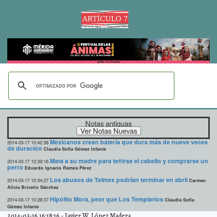
Notas antiguas
Mexicanos crean batería que dura más de nueve veces
2014-03-17 10:42:58
de duración
Claudia Sofía Gómez Infante
Mata a su madre para teñirse el cabello y comprarse un
2014-03-17 10:39:16
perro
Eduardo Ignacio Ramos Pérez
Los abusos de Telmex podrían terminar en abril
2014-03-17 10:34:27
Carmen
Alicia Briceño Sánchez
Hipólito Mora, peor que Los Templarios
2014-03-17 10:28:37
Claudia Sofía
Gómez Infante
2014-03-16 16:18:16
-
Javier W. López Madera