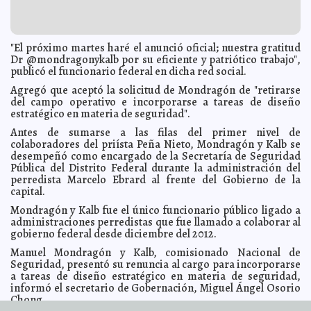
Carmen Alicia Briceño Sánchez
El Seguro de Desempleo no convence: Checa los
2014-03-17 09:52:15
requisitos
Claudia Sofía Gómez Infante
"El próximo martes haré el anunció oficial; nuestra gratitud
El hijo de Zidane, llamado para la sub'16 de Francia
2014-03-17 09:47:31
Carmen Alicia Briceño Sánchez
Dr @mondragonykalb por su eficiente y patriótico trabajo",
publicó el funcionario federal en dicha red social.
Entierran viva a paquistaní por casarse sin permiso
2014-03-17 09:43:24
Carmen Alicia Briceño Sánchez
Agregó que aceptó la solicitud de Mondragón de "retirarse
del campo operativo e incorporarse a tareas de diseño
No hay planes para otro bebé real, dice el Duque de
2014-03-17 09:40:53
Cambridge
estratégico en materia de seguridad".
Eduardo Ignacio Ramos Pérez
Piloto de avión malayo era un fanático político
2014-03-17 09:38:58
Carmen
Antes de sumarse a las filas del primer nivel de
Alicia Briceño Sánchez
colaboradores del priísta Peña Nieto, Mondragón y Kalb se
desempeñó como encargado de la Secretaría de Seguridad
La mayoría de los crimeos vota por reunificarse a
2014-03-17 09:18:54
Rusia
Pública del Distrito Federal durante la administración del
Carmen Alicia Briceño Sánchez
perredista Marcelo Ebrard al frente del Gobierno de la
Los Plancarte también se dedicaban al tráfico de
2014-03-17 09:16:11
capital.
órganos: Mireles
Carmen Alicia Briceño Sánchez
Mondragón y Kalb fue el único funcionario público ligado a
Honran a las mujeres con acciones
2014-03-16 18:23:24
Kamila López
administraciones perredistas que fue llamado a colaborar al
Arranca el Torneo de Fútbol de Segunda Fuerza de San
2014-03-16 18:19:43
gobierno federal desde diciembre del 2012.
José Tecoh Fernando Valenzuela
Elena Martin
Manuel Mondragón y Kalb, comisionado Nacional de
Inauguran el II Torneo de Liga de Vergel Emancipación
2014-03-16 18:15:06
Seguridad, presentó su renuncia al cargo para incorporarse
Ariel Martín
a tareas de diseño estratégico en materia de seguridad,
Más acciones de infraestructura vial para el Poniente
2014-03-16 18:12:04
informó el secretario de Gobernación, Miguel Ángel Osorio
de la ciudad
Kamila López
Chong.
Capacitación municipal continua a quienes son el
2014-03-16 18:08:15