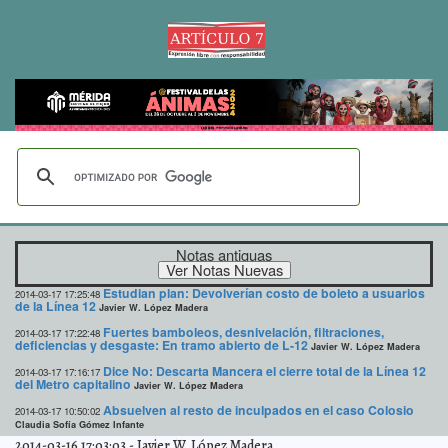
Notas antiguas
Estudian plan: Devolverían costo de boleto a usuarios
2014-03-17 17:25:48
de la Línea 12
Javier W. López Madera
Fuertes bamboleos, desnivelación, filtraciones,
2014-03-17 17:22:48
deficiencias y desgaste: En tramo abierto de L-12
Javier W. López Madera
Dice No: Descarta Mancera el cierre total de la Línea 12
2014-03-17 17:16:17
del Metro capitalino
Javier W. López Madera
Absuelven al resto de inculpados en el caso Colosio
2014-03-17 10:50:02
Claudia Sofía Gómez Infante
2014-03-16 17:03:03
-
Javier W. López Madera