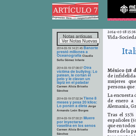
2014-03-18 15:36
Notas antiguas
Vida-Socied
Banorte
Ital
2014-03-19 14:21:45
prestó millones a
Oceanografía
Claudia
Sofía Gómez Infante
Otra
2014-03-19 07:08:07
México (18 
víctima de bullying: Lo
patean, le cortan el
de infidelid
pelo y le clavan un
mujeres que
lápiz en el paladar
persona que n
Carmen Alicia Briceño
Sánchez
La encuesta d
Tiene 8
2014-03-19 07:02:34
de enero a 
meses y pesa 20 kilos:
Alemania, Gr
Lo ponen a dieta
Jorge
Armando León Borges
Tras el 55% 
Muere
2014-03-19 07:00:21
españoles (5
por inyectarse
que en todos
vaselina en los senos
Carmen Alicia Briceño
fuera de la p
Sánchez