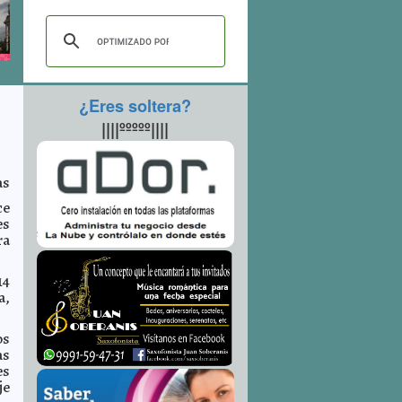
¿Eres soltera?
||||ººººº||||
as
ce
es
ra
14
a,
os
as
es
je