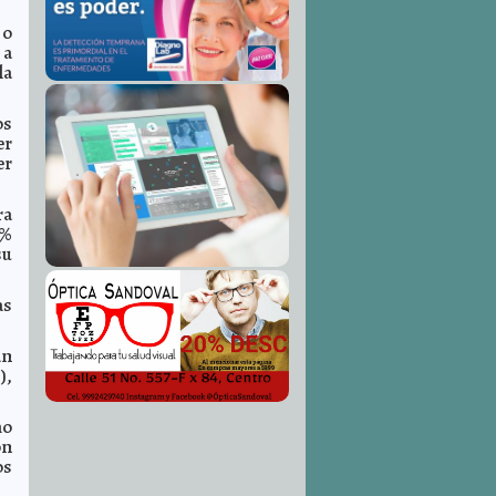
 o
 a
la
os
er
er
ra
9%
su
as
an
),
mo
on
os