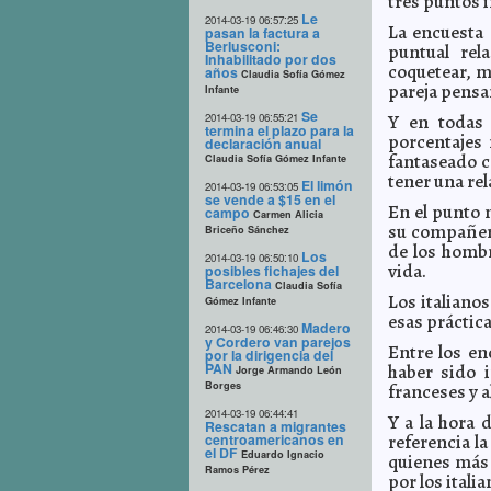
tres puntos 
Le
2014-03-19 06:57:25
La encuesta 
pasan la factura a
Berlusconi:
puntual rel
Inhabilitado por dos
coquetear, m
años
Claudia Sofía Gómez
pareja pensa
Infante
Se
2014-03-19 06:55:21
Y en todas e
termina el plazo para la
porcentajes
declaración anual
fantaseado c
Claudia Sofía Gómez Infante
tener una re
El limón
2014-03-19 06:53:05
se vende a $15 en el
En el punto 
campo
Carmen Alicia
su compañer
Briceño Sánchez
de los hombr
Los
2014-03-19 06:50:10
vida.
posibles fichajes del
Barcelona
Claudia Sofía
Los italiano
Gómez Infante
esas práctica
Madero
2014-03-19 06:46:30
y Cordero van parejos
Entre los en
por la dirigencia del
PAN
haber sido i
Jorge Armando León
Borges
franceses y a
2014-03-19 06:44:41
Y a la hora 
Rescatan a migrantes
centroamericanos en
referencia l
el DF
Eduardo Ignacio
quienes más 
Ramos Pérez
por los itali