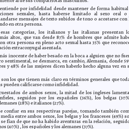
inferior al de sus compatriotas masculinos.
entiende por infidelidad desde mantener de forma habitual
aciones sexuales, hasta haberse limitado al sexo oral o
andarse mensajes de texto subidos de tono o acostarse con 
ndo en otra persona.
sas categorías, los italianos y las italianas presentan l
 más altos, que van desde 87% de hombres que admite hab
on otra persona en pleno acto sexual hasta 35% que reconoc
lación extraconyugal asentada.
más inocente de haber besado en la boca a alguien que no fue
o sentimental, se desmarca, en cambio, Alemania, donde 5
es y 48% de las mujeres dicen haberlo hecho alguna vez en 
s son los que tienen más claro en términos generales que tod
s pueden calificarse como infidelidad.
cuestados de ambos sexos, la mitad de los ingleses lament
nfieles, seguidos por los españoles (36%), los belgas (30%
lemanes (28%) e italianos (27%).
de confiar en sus respectivas parejas, tomando también co
a media entre ambos sexos, los belgas y los franceses (49%) s
se fían de que no ha habido aventuras en la relación, seguid
anos (40%) , los españoles y los alemanes (37%).