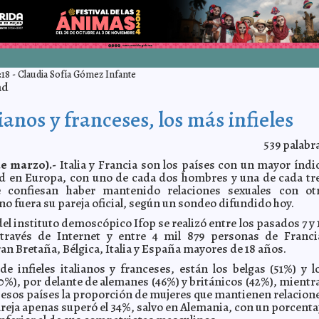
:18
-
Claudia Sofía Gómez Infante
ad
ianos y franceses, los más infieles
539
palabr
de marzo).-
Italia y Francia son los países con un mayor índi
ad en Europa, con uno de cada dos hombres y una de cada tr
 confiesan haber mantenido relaciones sexuales con ot
o fuera su pareja oficial, según un sondeo difundido hoy.
el instituto demoscópico Ifop se realizó entre los pasados 7 y 
través de Internet y entre 4 mil 879 personas de Franci
an Bretaña, Bélgica, Italia y España mayores de 18 años.
de infieles italianos y franceses, están los belgas (51%) y l
0%), por delante de alemanes (46%) y británicos (42%), mientr
 esos países la proporción de mujeres que mantienen relacion
areja apenas superó el 34%, salvo en Alemania, con un porcenta