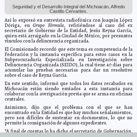
Sofía Gómez Infante
Seguridad y el Desarrollo Integral del Michoacán, Alfredo
Baja el precio del huevo y el jitomate
2014-04-08 05:30:05
Claudia Sofía Gómez
Castillo Cervantes.
Infante
Así lo expresó en entrevista radiofónica con Joaquín López
Minería: la carrera mejor pagada en México
2014-04-08 05:28:28
Claudia Sofía
Dóriga, en
Grupo Fórmula
, refiriéndose al caso del ex
Gómez Infante
secretario de Gobierno de la Entidad, Jesús Reyna García,
Rusia advierte de posible guerra civil
2014-04-08 05:26:48
Carmen Alicia Briceño
quien está arraigado en la Ciudad de México, por presuntos
Sánchez
vínculos con la delincuencia organizada.
Preso estadounidense en Cuba se pone en huelga de
2014-04-08 05:21:13
hambre
El Comisionado recordó que este tema es competencia de la
Claudia Sofía Gómez Infante
Federación y la instancia específica para estos casos en la
Sancionan a maestra que engrapó el letrero de "Soy
2014-04-08 05:17:34
Subprocuraduría Especializada en Investigación sobre
Mitotero" a un alumno
Carmen Alicia Briceño Sánchez
Delincuencia Organizada (SEIDO), la cual tiene 40 días para
Jesús Reyna presenta amparo: Surgen más pruebas
2014-04-08 05:14:14
acumular las pruebas necesarias para dar un resolutivo
de su conexión con el narco
Claudia Sofía Gómez Infante
sobre el caso de Reyna García.
Miley Cyrys le falla a sus fans: Cancela concierto por
2014-04-08 05:10:03
En este sentido, informó que todos los datos recabados en
gripa
Claudia Sofía Gómez Infante
Michoacán están siendo enviados a esta instancia para
Juan Pablo II, tema de una obra musical
2014-04-08 05:05:54
colaborar con la averiguación previa que se arma en oficinas
Carmen Alicia
Briceño Sánchez
centrales.
Confunden a kayakistas con narcos
2014-04-08 05:01:59
Carmen Alicia Briceño
Asimismo, dijo que el problema con el que se han
Sánchez
encontrado en la Entidad es que hay muchos señalamientos,
Pronostican lluvias para la Península de Yucatán
pero son difíciles de sustentar en documentos, lo que no
2014-04-08 04:56:22
Carmen
Alicia Briceño Sánchez
permite la consignación de algunos expedientes.
Mañana ejecutan a otro mexicano en Texas
2014-04-08 04:52:43
Jorge Armando
“A final de cuentas lo ha dicho el secretario de Gobernación,
León Borges
Miguel Ángel Osorio Chong, la limpia tiene que ser total,