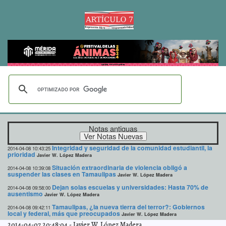
Notas antiguas
Integridad y seguridad de la comunidad estudiantil, la
2014-04-08 10:43:25
prioridad
Javier W. López Madera
Situación extraordinaria de violencia obligó a
2014-04-08 10:39:08
suspender las clases en Tamaulipas
Javier W. López Madera
Dejan solas escuelas y universidades: Hasta 70% de
2014-04-08 09:58:00
ausentismo
Javier W. López Madera
Tamaulipas, ¿la nueva tierra del terror?: Gobiernos
2014-04-08 09:42:11
local y federal, más que preocupados
Javier W. López Madera
2014-04-07 20:48:04
-
Javier W. López Madera