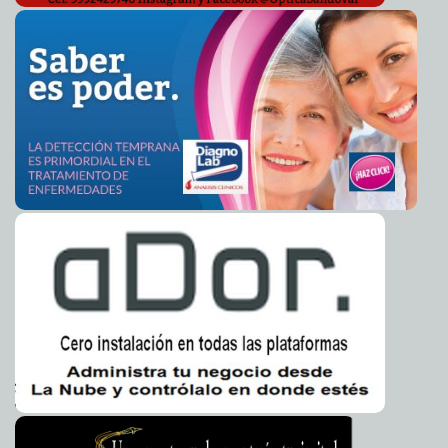
Filtran fotos eróticas de Demi Lovato y Wilmer
2014-04-08 04:46:15
Walderrama
Eduardo Ignacio Ramos Pérez
Pete Mayhew vuelve a ser Chewbacca en la nueva
2014-04-08 04:41:55
película de Star Wars
Claudia Sofía Gómez Infante
La Selección Nacional: Lo mejor en la vida de Luis
2014-04-08 04:38:20
Hernández
Carmen Alicia Briceño Sánchez
"Cover", empresa fundada por ex empleados de
2014-04-07 23:15:01
"Google"
Javier W. López Madera
"Twitter" compra "Cover": Aplicación de "Android"
2014-04-07 22:54:16
para teléfonos inteligentes
Javier W. López Madera
Corrección a la baja: Industria automotriz ajusta
2014-04-07 22:35:04
previsión de crecimiento en ventas internas
Javier W. López Madera
Aumentó 16.3% la producción de autos en marzo:
2014-04-07 21:50:59
Crece 3.5% la venta
Javier W. López Madera
Agenda común Comisionado para la Seguridad en
2014-04-07 21:46:41
Michoacán-Empresarios
Javier W. López Madera
Se corre el riesgo de estar ante un "Michoacanazo
2014-04-07 21:44:10
Dos" en el caso Reyna, advierte Ricardo Monreal
Javier W. López Madera
Advertencia de Alfredo Castillo: La limpia es "caiga
2014-04-07 21:13:15
quien caiga"
Javier W. López Madera
Limpia total en Michoacán, objetivo de la Federación,
2014-04-07 20:48:04
afirma Comisionado para la Seguridad
Javier W. López Madera
Apuntan a "Napo" Gómez Urrutia: Lo acusan por el
2014-04-07 20:07:41