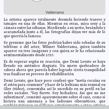
dejen llevar por falsos rumores y psicosis"
Javier W. López Madera
Del Cártel del Golfo, los muertos en los choques
2014-04-08 08:42:04
armados de Tampico, anuncia el Alcalde tampiqueño
Valderrama
Javier W. López
Madera
La artistsa aparece totalmente desnuda luciendo trasero y
Tamaulipas, en vilo: Terror, balaceras, granadazos,
2014-04-08 08:35:25
tatuajes en una de ellas. Mientras en otras, mira sexy a la
explosiones e incendio de autos
Javier W. López Madera
cámara entre las sábanas. Mordiendo a su novio, besándolo y
Arde Tamaulipas: 24 muertos en cuatro días de
acaramelada junto a él, las fotografías dejan ver más de lo
2014-04-08 08:22:43
balaceras
Javier W. López Madera
que querría la famosa.
Presidente de la Comisión de Salarios Mínimos gana
2014-04-08 05:49:44
Se presume que las fotos podrían haber sido robadas de su
$173,513 al mes
Claudia Sofía Gómez Infante
teléfono o del actor, Wilmer Valderrama, quien también
Reyna se reunía con La Tuta: Hay evidencia
aparece en tres imágenes y con quien se le ha relacionado
2014-04-08 05:47:27
Jorge
Armando León Borges
sentimentalmente desde 2010.
Pierde la vida por salvar a su madre
2014-04-08 05:45:39
Claudia Sofía Gómez
Es de esperar según su reacción, que Demi Lovato se haya
Infante
llevado un auténtico disgusto. Un nuevo quebradero de
cabeza ahora que parecía haber logrado cierta tranquilidad
Advierten de los peligros al depilarse la zona del bikini
2014-04-08 05:43:14
Claudia Sofía Gómez Infante
tras finalizar su proceso de rehabilitación.
Crearán área para evitar negligencias en el Sector
2014-04-08 05:39:27
Demi Lovato, que hace poco confesó que “metía cocaína en
Salud
Carmen Alicia Briceño Sánchez
el avión para consumir” y hace de la lesbiana más sensual en
Glee (vídeo), comentaba así lo sucedido en su perfil en las
Marte se alinea hoy con la tierra
2014-04-08 05:36:41
Claudia Sofía Gómez Infante
redes sociales. “Soy fuerte. Soy luchadora. Asi que no me
"Vela no es nada, es equis", dice Luis Hernández
2014-04-08 05:32:29
Claudia
subestimen”, comentó aparentemente sobre el caso, como si
Sofía Gómez Infante
hiciera una amenaza a los ladrones cibernéticos, que
Baja el precio del huevo y el jitomate
también tuvieron en el blanco anteriormente a otras artistas
2014-04-08 05:30:05
Claudia Sofía Gómez
Infante