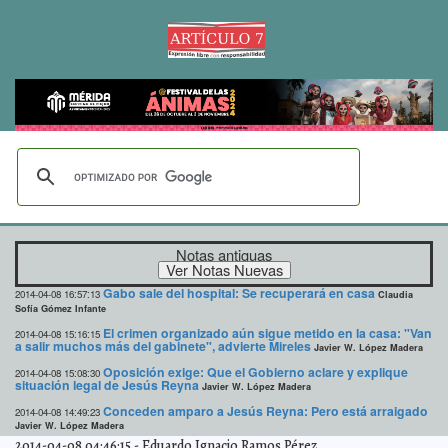
Notas antiguas
Gabo sale del hospital: Se recuperará en casa
2014-04-08 16:57:13
Claudia
Sofía Gómez Infante
El crimen organizado aún sigue metido en la casa: "Van
2014-04-08 15:16:15
a salir muchos más del gabinete", advierte Mireles
Javier W. López Madera
Oposición exige: Que el Gobierno aclare y explique
2014-04-08 15:08:30
situación legal de Jesús Reyna
Javier W. López Madera
Conceden amparo a Jesús Reyna: Pero está arraigado
2014-04-08 14:49:23
Javier W. López Madera
2014-04-08 04:46:15
-
Eduardo Ignacio Ramos Pérez