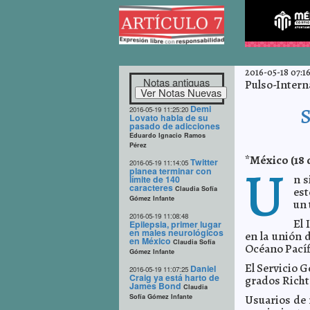
2016-05-18 07:1
Notas antiguas
Pulso-Intern
Demi
S
2016-05-19 11:25:20
Lovato habla de su
pasado de adicciones
Eduardo Ignacio Ramos
Pérez
*México (18 
Twitter
U
2016-05-19 11:14:05
planea terminar con
n s
límite de 140
caracteres
Claudia Sofía
est
Gómez Infante
un 
2016-05-19 11:08:48
El 
Epilepsia, primer lugar
en males neurológicos
en la unión 
en México
Claudia Sofía
Océano Pacíf
Gómez Infante
El Servicio 
Daniel
2016-05-19 11:07:25
Craig ya está harto de
grados Richt
James Bond
Claudia
Sofía Gómez Infante
Usuarios de r