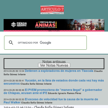
Notas antiguas
Detienen a explotadores de mujeres en Tlaxcala
2014-03-26 06:13:04
Claudia
Sofía Gómez Infante
Yucatán, en la lista de estados donde cada vez hay más
2014-03-26 06:09:41
secuestros
Claudia Sofía Gómez Infante
El PVEM promociona de "manera ilegal" a gobernador
2014-03-26 06:06:46
de Chiapas, acusan ante el IFE
Eduardo Ignacio Ramos Pérez
El exceso de velocidad fue la causa de la muerte de
2014-03-26 06:03:30
Paul Walker
Claudia Sofía Gómez Infante
2014-03-25 06:23:50
-
Claudia Sofía Gómez Infante