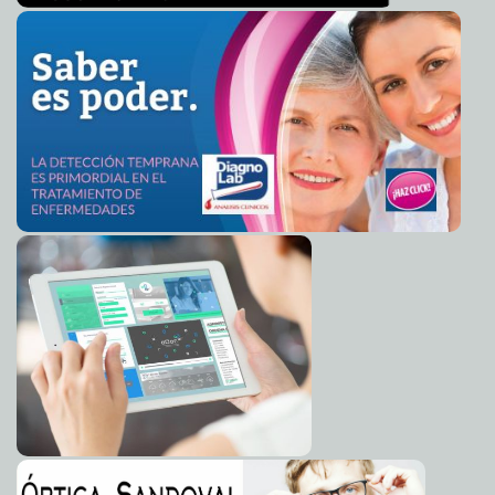
Mark Sánchez se despide de sus fans
2014-03-25 06:16:54
Carmen Alicia Briceño
Sánchez
Malasia suspende la búsqueda y rescate del avión
2014-03-25 06:13:54
perdido: No esperan encontrar sobrevivientes
Carmen Alicia Briceño
Sánchez
Pronostican lluvias moderadas para Yucatán
2014-03-25 06:12:08
Claudia Sofía
Gómez Infante
"México tiene buen futuro": Carstens
2014-03-25 06:08:33
Eduardo Ignacio
Ramos Pérez
Aprende a limpiar tu historial de Whats App
2014-03-25 06:04:33
Carmen Alicia
Briceño Sánchez
No habrá Cumbre del G8: Excluyen a Rusia por la crisis
2014-03-25 06:01:28
en Crimea
Carmen Alicia Briceño Sánchez
Adrián Uribe es la burla con su "selfie"
2014-03-25 05:58:18
Claudia Sofía Gómez
Infante
Comienza el proyecto “Música del mundo” del
2014-03-24 22:00:42
Encuentro Internacional Juego Luz en el Olimpo
Valeria Fernández
Exhibe el PAN mentiras del Informe del Gobierno del
2014-03-24 21:54:34
Estado
Osvaldo Chávez
Comienza en el Ayuntamiento la colecta anual de la
2014-03-24 21:49:24
Cruz Roja en Mérida
Ariel Martín
Intenso calor incrementa problemas gastrointestinales
2014-03-24 21:37:25
Ariel Martín