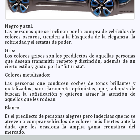
Martin
Universidad de Stuttgart amplía relaciones con UADY
2014-03-25 20:34:00
Ariel Martín
Tres décadas sirviendo a la comunidad
2014-03-25 20:31:48
Valeria Fernández
Negro y azul:
Entregan sillas de ruedas a 72 yucatecos
2014-03-25 20:28:48
Osvaldo Chávez
Las personas que se inclinan por la compra de vehículos de
colores oscuros, tienden a la búsqueda de la elegancia, la
Apoyo médico y alimentario llega al Oriente de la
2014-03-25 20:22:36
entidad
sobriedad y el estatus de poder.
Kamila López
Duplican monto de Premios INAH 2014
2014-03-25 20:18:35
Elena Martin
Gris:
Los colores grises son los predilectos de aquellas personas
Escultista fungirá como titular de la SEDUMA por un día
2014-03-25 20:02:01
que desean transmitir respeto y distinción, además de un
Ariel Martín
cierto estilo y gusto por lo “futurista”.
Oceanografía ya estafaba desde 2005
2014-03-25 16:00:55
Claudia Sofía Gómez
Colores metalizados:
Infante
Ninel Conde será mamá de nuevo: tiene tres meses de
2014-03-25 15:58:13
Las personas que conducen coches de tonos brillantes y
embarazo
Claudia Sofía Gómez Infante
metalizados, son claramente optimistas, que, además de
buscan la sofisticación y quieren atraer la atención de
¿Quiénes eran los pasajeros del avión malayo?
2014-03-25 15:55:56
Claudia
aquellos que les rodean.
Sofía Gómez Infante
Obama insiste: "La anexión de Crimea muestra la
2014-03-25 15:51:25
Blanco:
debilidad de Rusia"
Carmen Alicia Briceño Sánchez
Es el predilecto de personas alegres pero indecisas que no se
Las personas mienten al menos 10 veces al día, revela
2014-03-25 06:58:32
atreven a comprar vehículos de colores más fuertes ante la
un estudio
Carmen Alicia Briceño Sánchez
duda que les ocasiona la amplia gama cromática del
Estrangulan a su hija por casarse sin permiso
2014-03-25 06:55:48
mercado.
Carmen
Alicia Briceño Sánchez