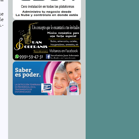
ue
de
.
-