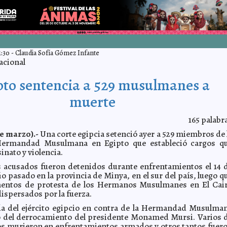
1:30
-
Claudia Sofía Gómez Infante
acional
pto sentencia a 529 musulmanes a
muerte
165
palabr
e marzo).-
Una corte egipcia setenció ayer a 529 miembros de 
 Hermandad Musulmana en Egipto que estableció cargos q
inato y violencia.
s acusados fueron detenidos durante enfrentamientos el 14 
o pasado en la provincia de Minya, en el sur del país, luego q
ntos de protesta de los Hermanos Musulmanes en El Cai
ispersados por la fuerza.
da del ejército egipcio en contra de la Hermandad Musulma
o del derrocamiento del presidente Monamed Mursi. Varios 
s murieron en enfrentamientos armados y otros tantos fuer