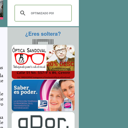
¿Eres soltera?
||||ººººº||||
as
la
ue
de
ue
ro
na
de
on