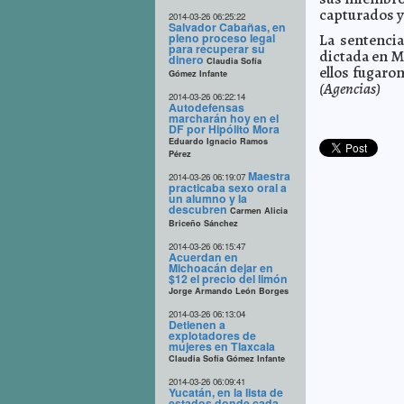
capturados y 
2014-03-26 06:25:22
Salvador Cabañas, en
pleno proceso legal
La sentenci
para recuperar su
dictada en Mi
dinero
Claudia Sofía
ellos fugaron
Gómez Infante
(Agencias)
2014-03-26 06:22:14
Autodefensas
marcharán hoy en el
DF por Hipólito Mora
Eduardo Ignacio Ramos
Pérez
Maestra
2014-03-26 06:19:07
practicaba sexo oral a
un alumno y la
descubren
Carmen Alicia
Briceño Sánchez
2014-03-26 06:15:47
Acuerdan en
Michoacán dejar en
$12 el precio del limón
Jorge Armando León Borges
2014-03-26 06:13:04
Detienen a
explotadores de
mujeres en Tlaxcala
Claudia Sofía Gómez Infante
2014-03-26 06:09:41
Yucatán, en la lista de
estados donde cada