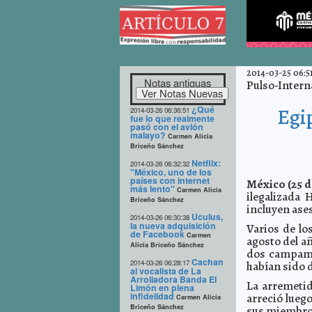
2014-03-25 06:5
Notas antiguas
Pulso-Intern
¿Qué
Egi
2014-03-26 06:36:51
fue lo que realmente
pasó con el avión
malayo?
Carmen Alicia
Briceño Sánchez
Netflix:
2014-03-26 06:32:32
"México, uno de los
países con internet
México (25 d
más lento"
Carmen Alicia
ilegalizada
Briceño Sánchez
incluyen ases
Uculus,
2014-03-26 06:30:38
la nueva adquisición
Varios de lo
de Facebook
Carmen
agosto del añ
Alicia Briceño Sánchez
dos campame
Cachan
2014-03-26 06:28:17
habían sido d
al vocalista de La
Arrolladora Banda El
La arremeti
Limón en plena
infidelidad
arreció lueg
Carmen Alicia
Briceño Sánchez
sus miembro