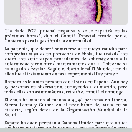
para Gente Grande
Elena Martin
Escena Yucateca cautiva en el Centro Histórico
2014-10-20 21:52:24
Ariel
Martín
El Vaticano no debe temer a cambios: El Papa
2014-10-20 06:10:21
Jorge
Armando León Borges
“Ha dado PCR (prueba) negativa y se le repetirá en las
¿Qué comer si tienes cáncer de seno?
2014-10-20 06:08:28
próximas horas”, dijo el Comité Especial creado por el
Eduardo Ignacio
Ramos Pérez
Gobierno para la gestión de la enfermedad.
Bono revela por qué usa lentes oscuros
2014-10-20 06:06:20
Eduardo Ignacio
La paciente, que deberá someterse a un nuevo estudio para
Ramos Pérez
comprobar si ya es no portadora de ébola, fue tratada con
Trudy causará lluvias en 29 estados
suero con anticuerpos procedentes de sobrevivientes a la
2014-10-20 06:03:28
Claudia Sofía Gómez
Infante
enfermedad y con otros medicamentos que el Gobierno se
ha negado a revelar. Según el diario local El Mundo, uno de
Murray gana el Abierto de Viena
2014-10-20 06:01:09
Claudia Sofía Gómez Infante
ellos fue el tratamiento en fase experimental Favipiravir.
Mozilla te permitirá realizar llamadas de voz y vídeo
2014-10-20 05:59:46
Romero es la única persona con el virus en España. Aún hay
Carmen Alicia Briceño Sánchez
15 personas en observación, incluyendo a su marido, pero
La próxima semana presentan propuesta del salario
2014-10-20 05:57:05
todas ellas son asintomáticas, reiteró el comité el domingo.
mínimo
Claudia Sofía Gómez Infante
El ébola ha matado al menos a 4.546 personas en Liberia,
Nigeria es declarada libre de ébola
2014-10-20 05:54:29
Eduardo Ignacio Ramos
Sierra Leona y Guinea en el peor brote del virus en su
Pérez
historia, según datos de la Organización Mundial de la
Seguirán las lluvias en México
2014-10-20 05:53:08
Carmen Alicia Briceño Sánchez
Salud.
Juliette Binoche sorprende con su sencillez al Festival
2014-10-20 05:51:23
España ha dado permiso a Estados Unidos para que utilice
de Morelia
Eduardo Ignacio Ramos Pérez
sus bases militares en la península en una operación para
Banderas recibirá el Goya de Honor
2014-10-20 05:49:07
Carmen Alicia Briceño