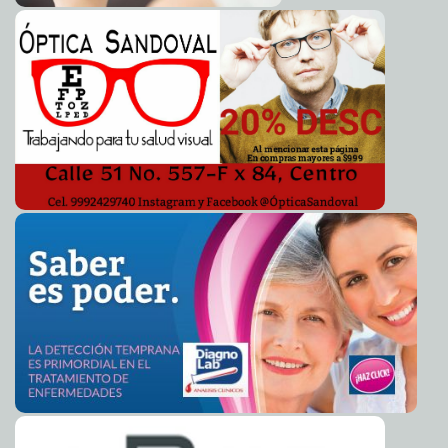
Escoltas de alcalde de Coahuila lideraban crimen
2014-10-20 05:18:42
organizado
Carmen Alicia Briceño Sánchez
Líder priísta pide asilo en EE.UU por amenazas del
2014-10-20 05:15:55
narco
Eduardo Ignacio Ramos Pérez
Bejarano callará sobre Alcalde de Iguala: Recibe
2014-10-20 05:13:23
amenazas
Eduardo Ignacio Ramos Pérez
Mata a su hija porque no dejaba de llorar
2014-10-20 05:10:42
Carmen Alicia
Briceño Sánchez
Se reúne Enrique Solana con ex presidentes de la
2014-10-19 18:51:45
Canaco Mérida
Elena Martin
Arquitectura revela auge económico de la zona Puuc
2014-10-19 18:42:42
Ariel Martín
El Gobernador Rolando Zapata Bello visita la Expoferia
2014-10-19 18:38:56
del Comercio 2014.
Valeria Fernández
Inicia formalmente trabajo el Observatorio Mexicano de
2014-10-19 18:35:35
Responsabilidad Social Universitaria (OMERSU)
Osvaldo Chávez
Rosa Adriana Díaz Lizama organiza una gira de trabajo
2014-10-19 18:31:53
para alcaldes y presidentas del DIF
Kamila López
Rock circense en la Escena Yucateca del FICMaya 2014
2014-10-19 18:27:35
Elena Martin
Octogenaria de Maxcanú, feliz por tener ya un lugar
2014-10-19 18:22:29
seguro para vivir
Ariel Martín
Se suicida joven que asesinó a su padre
2014-10-19 07:56:59
Eduardo Ignacio