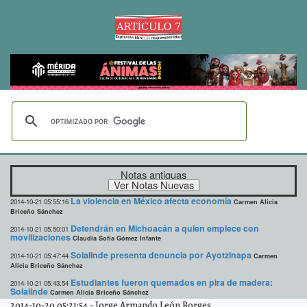
Notas antiguas
La violencia en México afecta economía
2014-10-21 05:55:16
Carmen Alicia
Briceño Sánchez
Detendrán en Michoacán a quien empiece con
2014-10-21 05:50:01
movilizaciones
Claudia Sofía Gómez Infante
Solalinde presenta denuncia por Ayotzinapa
2014-10-21 05:47:44
Carmen
Alicia Briceño Sánchez
Estudiantes fueron quemados en pira de madera:
2014-10-21 05:43:54
Solalinde
Carmen Alicia Briceño Sánchez
2014-10-20 05:21:54
-
Jorge Armando León Borges