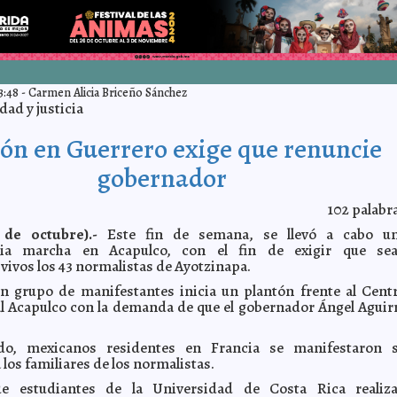
3:48
-
Carmen Alicia Briceño Sánchez
ad y justicia
ón en Guerrero exige que renuncie
gobernador
102
palabr
de octubre).-
Este fin de semana, se llevó a cabo u
aria marcha en Acapulco, con el fin de exigir que se
vivos los 43 normalistas de Ayotzinapa.
n grupo de manifestantes inicia un plantón frente al Cent
l Acapulco con la demanda de que el gobernador Ángel Aguir
do, mexicanos residentes en Francia se manifestaron 
 los familiares de los normalistas.
e estudiantes de la Universidad de Costa Rica realiz