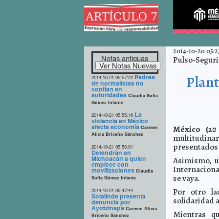
2014-10-20 05:2
Notas antiguas
Pulso-Segurid
Padres
Plant
2014-10-21 05:57:22
de normalistas no
confían en
autoridades
Claudia Sofía
Gómez Infante
La
2014-10-21 05:55:16
violencia en México
afecta economía
México (20 
Carmen
Alicia Briceño Sánchez
multitudin
presentados 
2014-10-21 05:50:01
Detendrán en
Michoacán a quien
Asimismo, u
empiece con
Internaciona
movilizaciones
Claudia
se vaya.
Sofía Gómez Infante
Por otro la
2014-10-21 05:47:44
Solalinde presenta
solidaridad a
denuncia por
Ayotzinapa
Carmen Alicia
Mientras qu
Briceño Sánchez