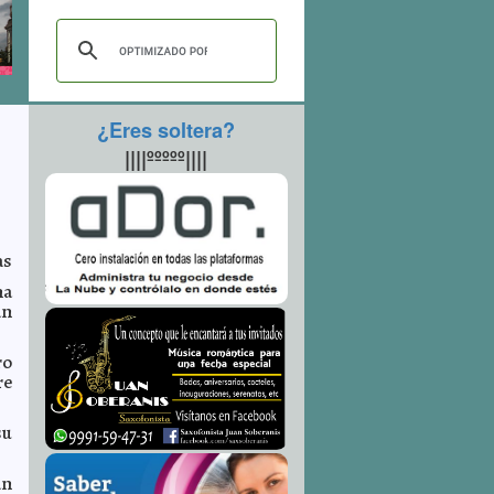
¿Eres soltera?
||||ººººº||||
as
na
an
ro
re
su
an