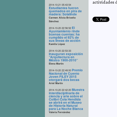
actividades d
2014-10-21 05:43:54
Estudiantes fueron
quemados en pira de
madera: Solalinde
Carmen Alicia Briceño
Sánchez
El
2014-10-20 22:56:52
Ayuntamiento rinde
buenas cuentas: ha
cumplido el 92% de
sus líneas de acción
Kamila López
2014-10-20 22:53:33
Inauguran exposición
“Arquitectura en
México 1900-2010”
Elena Martin
Premio
2014-10-20 22:49:00
Nacional de Cuento
Joven FILEY 2015
otorgará dos becas
Ariel Martín
Muestra
2014-10-20 22:42:20
interdisciplinaria de
ciencia y arte sobre el
Colibrí Cola Hendida
se abrirá en el Museo
de Historia Natural
para La Noche Blanca
Valeria Fernández