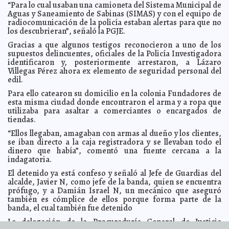
“Para lo cual usaban una camioneta del Sistema Municipal de
Martín
Aguas y Saneamiento de Sabinas (SIMAS) y con el equipo de
El Vaticano no debe temer a cambios: El Papa
2014-10-20 06:10:21
Jorge
radiocomunicación de la policía estaban alertas para que no
Armando León Borges
los descubrieran”, señaló la PGJE.
¿Qué comer si tienes cáncer de seno?
2014-10-20 06:08:28
Eduardo Ignacio
Gracias a que algunos testigos reconocieron a uno de los
Ramos Pérez
supuestos delincuentes, oficiales de la Policía Investigadora
Bono revela por qué usa lentes oscuros
2014-10-20 06:06:20
identificaron y, posteriormente arrestaron, a Lázaro
Eduardo Ignacio
Ramos Pérez
Villegas Pérez ahora ex elemento de seguridad personal del
edil.
Trudy causará lluvias en 29 estados
2014-10-20 06:03:28
Claudia Sofía Gómez
Infante
Para ello catearon su domicilio en la colonia Fundadores de
Murray gana el Abierto de Viena
esta misma ciudad donde encontraron el arma y a ropa que
2014-10-20 06:01:09
Claudia Sofía Gómez Infante
utilizaba para asaltar a comerciantes o encargados de
Mozilla te permitirá realizar llamadas de voz y vídeo
2014-10-20 05:59:46
tiendas.
Carmen Alicia Briceño Sánchez
“Ellos llegaban, amagaban con armas al dueño y los clientes,
La próxima semana presentan propuesta del salario
2014-10-20 05:57:05
mínimo
se iban directo a la caja registradora y se llevaban todo el
Claudia Sofía Gómez Infante
dinero que había”, comentó una fuente cercana a la
Nigeria es declarada libre de ébola
2014-10-20 05:54:29
Eduardo Ignacio Ramos
indagatoria.
Pérez
El detenido ya está confeso y señaló al Jefe de Guardias del
Seguirán las lluvias en México
2014-10-20 05:53:08
Carmen Alicia Briceño Sánchez
alcalde, Javier N, como jefe de la banda, quien se encuentra
Juliette Binoche sorprende con su sencillez al Festival
2014-10-20 05:51:23
prófugo, y a Damián Israel N, un mecánico que aseguró
de Morelia
Eduardo Ignacio Ramos Pérez
también es cómplice de ellos porque forma parte de la
banda, el cual también fue detenido
Banderas recibirá el Goya de Honor
2014-10-20 05:49:07
Carmen Alicia Briceño
Sánchez
La delegación de la Procuraduría General de Justicia
"La dictadura perfecta" encabeza la taquilla
2014-10-20 05:46:49
Carmen Alicia