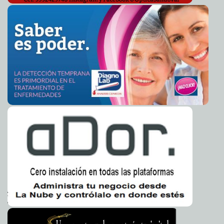
Líder priísta pide asilo en EE.UU por amenazas del
2014-10-20 05:15:55
narco
Eduardo Ignacio Ramos Pérez
Bejarano callará sobre Alcalde de Iguala: Recibe
2014-10-20 05:13:23
amenazas
Eduardo Ignacio Ramos Pérez
Mata a su hija porque no dejaba de llorar
2014-10-20 05:10:42
Carmen Alicia
Briceño Sánchez
Se reúne Enrique Solana con ex presidentes de la
2014-10-19 18:51:45
Canaco Mérida
Elena Martin
Arquitectura revela auge económico de la zona Puuc
2014-10-19 18:42:42
Ariel Martín
El Gobernador Rolando Zapata Bello visita la Expoferia
2014-10-19 18:38:56
del Comercio 2014.
Valeria Fernández
Inicia formalmente trabajo el Observatorio Mexicano de
2014-10-19 18:35:35
Responsabilidad Social Universitaria (OMERSU)
Osvaldo Chávez
Rosa Adriana Díaz Lizama organiza una gira de trabajo
2014-10-19 18:31:53
para alcaldes y presidentas del DIF
Kamila López
Rock circense en la Escena Yucateca del FICMaya 2014
2014-10-19 18:27:35
Elena Martin
Octogenaria de Maxcanú, feliz por tener ya un lugar
2014-10-19 18:22:29
seguro para vivir
Ariel Martín
Se suicida joven que asesinó a su padre
2014-10-19 07:56:59
Eduardo Ignacio
Ramos Pérez
Aunmentan denuncias contra el SAT
2014-10-19 07:53:12
Eduardo Ignacio