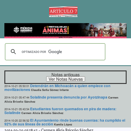
Notas antiguas
Detendrán en Michoacán a quien empiece con
2014-10-21 05:50:01
movilizaciones
Claudia Sofía Gómez Infante
Solalinde presenta denuncia por Ayotzinapa
2014-10-21 05:47:44
Carmen
Alicia Briceño Sánchez
Estudiantes fueron quemados en pira de madera:
2014-10-21 05:43:54
Solalinde
Carmen Alicia Briceño Sánchez
El Ayuntamiento rinde buenas cuentas: ha cumplido el
2014-10-20 22:56:52
92% de sus líneas de acción
Kamila López
2014-10-20 05:18:42
-
Carmen Alicia Briceño Sánchez