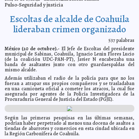
Inauguran exposición “Arquitectura en México 1900-
2014-10-20 22:53:33
Pulso-Seguridad y justicia
2010”
Elena Martin
Premio Nacional de Cuento Joven FILEY 2015 otorgará
2014-10-20 22:49:00
Escoltas de alcalde de Coahuila
dos becas
Ariel Martín
Muestra interdisciplinaria de ciencia y arte sobre el
2014-10-20 22:42:20
lideraban crimen organizado
Colibrí Cola Hendida se abrirá en el Museo de Historia Natural para La
Noche Blanca
Valeria Fernández
537
palabras
Presentan trabajo de investigación sobre altares
2014-10-20 22:32:22
cilíndricos mayas
Osvaldo Chávez
México (20 de octubre).-
El Jefe de Escoltas del presidente
Garantiza DICONSA abasto suficiente de maíz en
municipal de Sabinas, Coahuila, Ignacio Lenin Flores Lucio
2014-10-20 22:27:54
Yucatán
Kamila López
(de la coalición UDC-PAN-PT), Javier N encabezaba una
banda de asaltantes junto con otro guardaespaldas del
Inauguran coloquio “Expresiones escénicas populares
2014-10-20 22:22:44
de la región maya”
mismo alcalde.
Elena Martin
El apoyo del Ayuntamiento a la mujer, por convicción,
Además utilizaban el radio de la policía para que no los
2014-10-20 22:19:50
no por obligación
Ariel Martín
fueran a atrapar sus propios compañeros y se trasladaban
en una camioneta oficial a cometer los atracos, la cual fue
Inicia Foro Regional sobre educación y cultura dentro
2014-10-20 22:14:37
del FICMaya 2014
asegurada por agentes de la Policía Investigadora de la
Valeria Fernández
Procuraduría General de Justicia del Estado (PGJE).
Arquitectura maya, base de la edificación de
2014-10-20 22:11:15
conocimiento y bienestar: RZB
Osvaldo Chávez
Yucatán, referente nacional en materia de prevención
2014-10-20 22:05:05
Según las primeras pesquisas en las últimas semanas,
contra el cáncer de mama
Kamila López
podrían haber perpetrado al menos una docena de asaltos a
Inaugura Presidenta de DIF Yucatán Semana de Salud
2014-10-20 21:58:57
tiendas de abarrotes y comercios en esta ciudad ubicada en
para Gente Grande
Elena Martin
la Región Carbonífera de Coahuila.
Escena Yucateca cautiva en el Centro Histórico
2014-10-20 21:52:24
Ariel