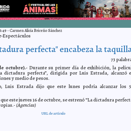
6:49
-
Carmen Alicia Briceño Sánchez
e-Espectáculos
tadura perfecta" encabeza la taquill
73
palabr
e octubre).-
Durante su primer día de exhibición, la pelícu
 dictadura perfecta”, dirigida por Luis Estrada, alcanzó 
llones y medio de pesos.
, Luis Estrada dijo que este lunes podría alcanzar los 
que este jueves 16 de octubre, se estrenó “La dictadura perfect
copias.-
(Agencias)
URL de artículo