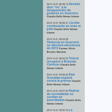
Senado
2014-10-21 06:09:14
dice "no" a la
desaparición de
poderes en Guerrero
Claudia Sofía Gómez Infante
Lluvias
2014-10-21 06:06:31
continuarán en todo el
país
Claudia Sofía Gómez
Infante
2014-10-21 06:04:29
Violencia en Guerrero
no afectará elecciones
de 2015
Carmen Alicia
Briceño Sánchez
Toluca
2014-10-21 06:02:03
recuperó a Brizuela:
Cardozo
Claudia Sofía
Gómez Infante
Eiza
2014-10-21 05:59:43
González explota
contra la prensa
Claudia
Sofía Gómez Infante
Padres
2014-10-21 05:57:22
de normalistas no
confían en
autoridades
Claudia Sofía
Gómez Infante
La
2014-10-21 05:55:16