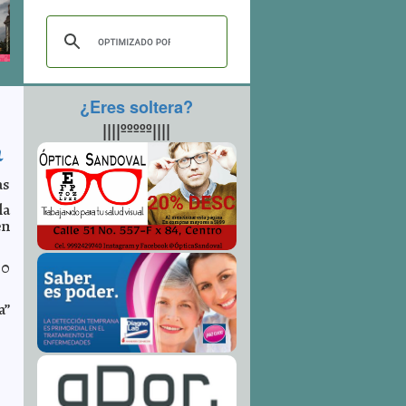
¿Eres soltera?
||||ººººº||||
a
as
la
en
50
a”