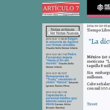
2014-10-20 05:4
Notas antiguas
Tiempo Libr
Exigen
"La dic
2014-10-21 11:58:39
la renuncia de Aguirre
con firmas virtuales
Claudia Sofía Gómez Infante
Pedro
2014-10-21 06:17:43
México (20 d
Fernández dejaría
"Hasta el fin del
mexicana “La
mundo"
Claudia Sofía
taquilla 8 mi
Gómez Infante
Sin embargo
2014-10-21 06:15:57
Remanentes de
millones.
"Trudy" causarían el
ciclón "Hanna"
Eduardo
Cabe señalar 
Ignacio Ramos Pérez
con mil 500 
2014-10-21 06:11:05
Capacitarán a
personal médico que
atienda casos por
Tweet
ébola
Carmen Alicia
Briceño Sánchez