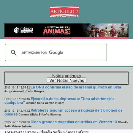
Notas antiguas
La ONU confirma el uso de arsenal químico en Siria
2013-12-13 13:35:32
Jorge Armando León Borges
Ejecución de tío depravado: "Una advertencia a
2013-12-13 12:43:16
cualquiera"
Claudia Sofía Gómez Infante
Petroleras tendrán acceso a riqueza de 3 billones de
2013-12-13 12:40:12
dólares
Carmen Alicia Briceño Sánchez
Cinco grandes tragedias ocurridas en Viernes 13
2013-12-13 12:28:06
Claudia
Sofía Gómez Infante
2013-12-12 17:52:30
-
Claudia Sofía Gómez Infante