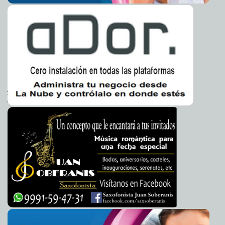
Carmen Alicia Briceño Sánchez
Dan a conocer "El Tuit de Oro"
2013-12-12 17:45:06
Claudia Sofía Gómez Infante
Volkswagen se despide de la combi el 31 de diciembre
2013-12-12 17:40:02
Jorge Armando León Borges
Exxon celebra la reforma energética
2013-12-12 17:34:32
Eduardo Ignacio Ramos
Pérez
Instagram lanza sistema de mensajería privada
2013-12-12 17:30:24
Eduardo
Ignacio Ramos Pérez
Creen que una imagen de la Virgen apareció en
2013-12-12 17:25:23
Monterrey
Claudia Sofía Gómez Infante
Aparece una "mataviejitas" en Francia
2013-12-12 17:21:18
Claudia Sofía Gómez
Infante
Ejecutan a tío depravado de Kim Jon-un
2013-12-12 17:18:07
Carmen Alicia
Briceño Sánchez
Investiga la NASA: Se retrasaría lanzamiento de la
2013-12-12 15:12:44
primera misión de carga de Orbital Sciences
Javier W. López Madera
"Situación urgente" en el espacio: NASA reporta que
2013-12-12 15:06:22
falla sistema de refrigeración en la Estación Espacial
Javier W. López
Madera
"Checo" está feliz con su arribo a Force India
2013-12-12 15:03:07
Javier W.
López Madera
Force India, la escudería más constante en Fórmula
2013-12-12 14:57:11
Uno y en crecimiento
Javier W. López Madera